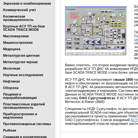
Зерновая и комбикормовая
С
Коммерческий учет
(О
на
Космическая
н
промышленность
ра
(А
Крупные АСУ ТП на базе
SCADA TRACE MODE
Пе
С
Масложировая
це
Машиностроение
с
зн
Медицина
но
Д
Металлургия цветная
м
Металлургия черная
Важно отметить, что второе внедрение пров
Молочная
разработке АСУ ТП ДНС 4А инженерами НГДУ 
базе SCADA TRACE MODE стала более эргоно
Научные исследования
АСУ ТП ДНС 4А контролирует
свыше 1600
па
Нефтяная
нефти и обеспечивает их визуализацию на 1
В АСУ ТП ДНС 4А реализовано автоматическо
Оборона
электрозадвижками и клапанами. Система
ин
Пищевая и
Данные из SCADA TRACE MODE постоянно пе
перерабатывающая
систему
ОАО Сургутнефтегаз
. В АСУ ТП ДН
Bernecker & Rainer (B&R)
.
Пластмассовых изделий
промышленность
Специалисты НГДУ Сургутнефть по достоинс
универсальной SCADA-системы для объектов
Приборостроение и
рассматриваются проекты применения TRACE
медтехника
ОАО Сургутнефтегаз. Список внедрений
АСУ
нефтедобывающей отрасли продолжает расти
Противопожарные системы
Рыбная
Сахарная и кондитерская