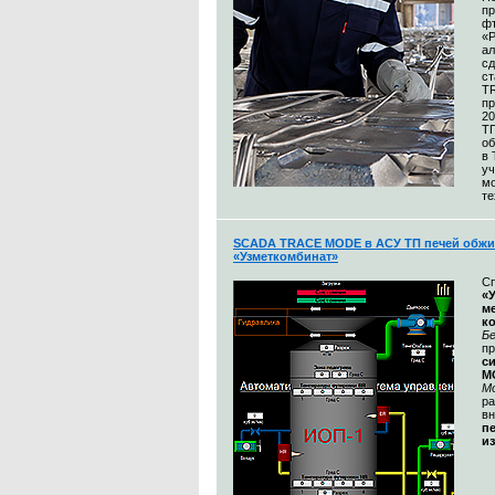
пр
ф
«
а
сд
ст
T
пр
20
Т
об
в
уч
м
те
SCADA TRACE MODE в АСУ ТП печей обжи
«Узметкомбинат»
С
«
м
к
Бе
п
с
M
М
ра
в
п
и