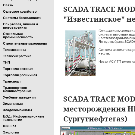
Связь
SCADA TRACE MODE
Сельское хозяйство
"Известинское" н
Системы безопасности
Спиртовая, винная и
пивоваренная
Специалисты компан
Стекольная
системы
автоматизац
промышленность
нефтегазодобывающе
Янгпур выбрала
SCADA
Строительные материалы
Телемеханика
Система автоматизации
нефти
.
Теплоэнергетика
Новая АСУ ТП имеет с
ТНП
Торговля оптовая
Торговля розничная
Транспорт
Транспортное
машиностроение
SCADA TRACE MODE
Учебные заведения
Химическая
месторождения Н
Хладокомбинаты
Сургутнефтегаз)
ЦОД / Информационные
технологии
Шинная
Экология