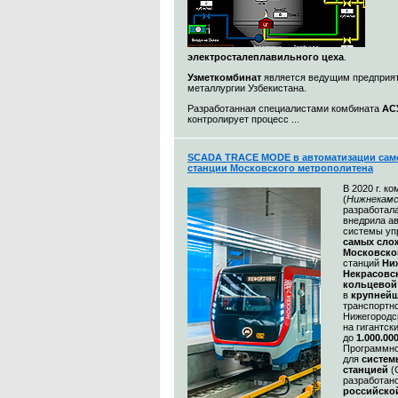
электросталеплавильного цеха
.
Узметкомбинат
является ведущим предприя
металлургии Узбекистана.
Разработанная специалистами комбината
АС
контролирует процесс ...
SCADA TRACE MODE в автоматизации сам
станции Московского метрополитена
В 2020 г. к
(
Нижнекамс
разработал
внедрила а
системы уп
самых сл
Московско
станций
Ни
Некрасовс
кольцевой
в
крупнейш
транспортн
Нижегородс
на гигантск
до
1.000.00
Программно
для
систем
станцией
(
разработан
российско