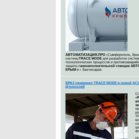
АВТОМАТИЗАЦИЯ.ПРО
(
Симферополь, Кры
систему
TRACE MODE
для разработки систе
технологических процессов и противоаварий
защиты
газонаполнительной станции АВ
КРЫМ
в г. Бахчисарае.
БРАЗ применил TRACE MODE в новой АСУ
фторсолей
С
«
а
з
п
р
T
м
со
це
ф
Н