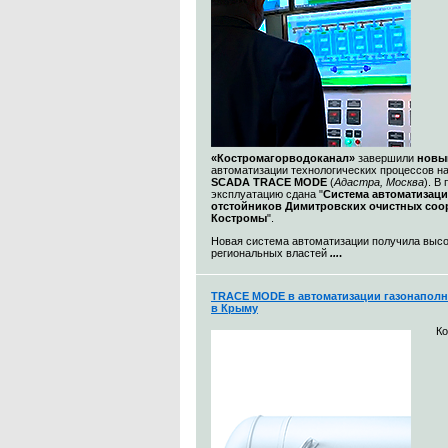
«Костромагорводоканал»
завершили
новы
автоматизации технологических процессов н
SCADA TRACE MODE
(
Адастра, Москва
). В
эксплуатацию сдана "
Система автоматизац
отстойников Димитровских очистных со
Костромы
".
Новая система автоматизации получила выс
региональных властей
...
.
TRACE MODE в автоматизации газонаполн
в Крыму
К