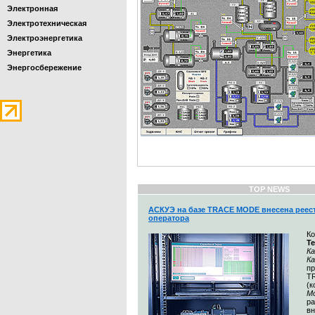
Электронная
Электротехническая
Электроэнергетика
Энергетика
Энергосбережение
TOP NEWS
АСКУЭ на базе TRACE MODE внесена реес
оператора
К
Т
Ка
К
п
T
(
М
ра
вн