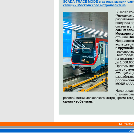
SCADA TRACE MODE в автоматизации сам
станции Московского метрополитена
В 2020 г. к
(
Нижнекамс
разработал
внедрила а
системы уп
самых сл
Московско
станций
Ни
Некрасовс
кольцевой
в
крупнейш
транспортн
Нижегородс
на гигантск
до
1.000.00
Программно
для
систем
станцией
(
разработан
российско
MODE
(
АдА
Нижегородск
станция
са
розовой ветки московского метро, кроме того
самая необычная
...
Контакты
Авт