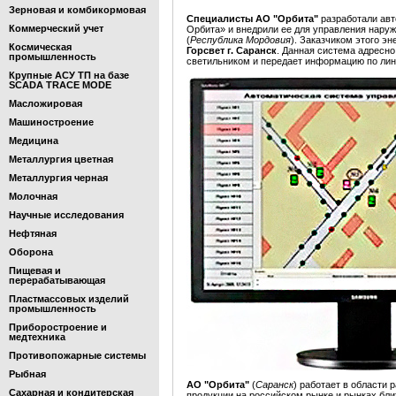
Зерновая и комбикормовая
Специалисты АО "Орбита"
разработали ав
Коммерческий учет
Орбита» и внедрили ее для управления нар
(
Республика Мордовия
). Заказчиком этого э
Космическая
Горсвет г. Саранск
. Данная система адресн
промышленность
светильником и передает информацию по лин
Крупные АСУ ТП на базе
SCADA TRACE MODE
Масложировая
Машиностроение
Медицина
Металлургия цветная
Металлургия черная
Молочная
Научные исследования
Нефтяная
Оборона
Пищевая и
перерабатывающая
Пластмассовых изделий
промышленность
Приборостроение и
медтехника
Противопожарные системы
Рыбная
АО "Орбита"
(
Саранск
) работает в области 
Сахарная и кондитерская
продукции на российском рынке и рынках бли