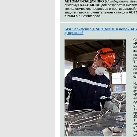
АВТОМАТИЗАЦИЯ.ПРО
(
Симферополь, Кры
систему
TRACE MODE
для разработки систе
технологических процессов и противоаварий
защиты
газонаполнительной станции АВ
КРЫМ
в г. Бахчисарае.
БРАЗ применил TRACE MODE в новой АСУ
фторсолей
С
«
а
з
п
р
T
м
со
це
ф
Н
пр
ф
«
а
сд
ст
T
пр
20
Т
об
в
уч
м