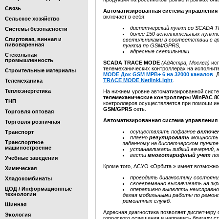
Связь
Автоматизированная система управления
включает в себя:
Сельское хозяйство
диспетчерский пункт со SCADA 
Системы безопасности
более 150 исполнительных пункто
Спиртовая, винная и
светильниками в соответствии с гр
пивоваренная
пункта по GSM/GPRS,
адресные светильники.
Стекольная
промышленность
SCADA TRACE MODE
(АдАстра, Москва)
ис
телемеханических контроллерах на исполнит
Строительные материалы
MODE Док GSM МРВ+ 6 на 32000 каналов
. 
TRACE MODE NetlinkLight
.
Телемеханика
Теплоэнергетика
На нижнем уровне автоматизированной сист
телемеханические контроллеры
WinPAC 8
ТНП
контроллеров осуществляется при помощи и
GSM/GPRS
сеть.
Торговля оптовая
Автоматизированная система управлени
Торговля розничная
осуществлять пофазное
включе
Транспорт
плавно
регулировать
мощность в
Транспортное
заданному на диспетчерском пункте
машиностроение
устанавливать гибкий вечерний, 
вести
многотарифный учет
по
Учебные заведения
Кроме того, АСУО «Орбита
» имеет возможно
Химическая
проводить диагностику состояни
Хладокомбинаты
своевременно высвечивать на эк
ЦОД / Информационные
оперативно выявлять неисправно
технологии
делая мобильными работы по ремонт
ремонтных служб.
Шинная
Адресная диагностика позволяет диспетчеру 
Экология
городского освещения и направить бригаду ст