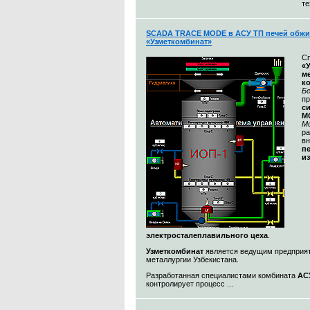
те
SCADA TRACE MODE в АСУ ТП печей обжи
«Узметкомбинат»
С
«
м
к
Бе
п
с
M
М
ра
в
п
и
электросталеплавильного цеха
.
Узметкомбинат
является ведущим предприя
металлургии Узбекистана.
Разработанная специалистами комбината
АС
контролирует процесс ...