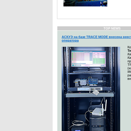
TOP NEWS
АСКУЭ на базе TRACE MODE внесена реес
оператора
К
Т
Ка
К
п
T
(
М
ра
вн