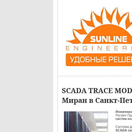
SCADA TRACE MODE
Миран в Санкт-Пе
Инжинири
Рисерч Гр
систем н
Система д
SCADA си