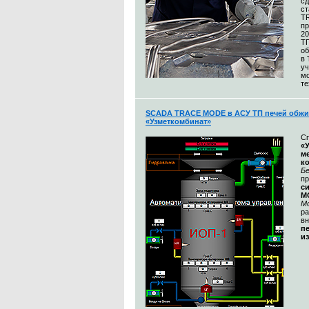
сд
ст
T
пр
20
Т
об
в
уч
м
те
SCADA TRACE MODE в АСУ ТП печей обжи
«Узметкомбинат»
С
«
м
к
Бе
п
с
M
М
ра
в
п
и