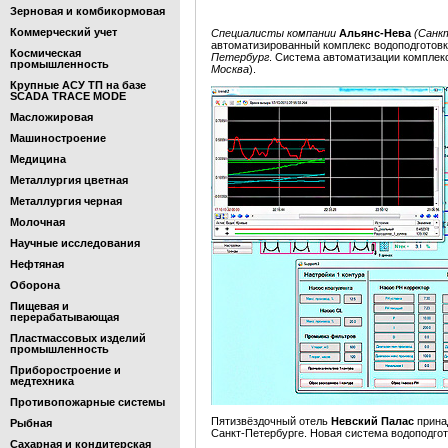
Зерновая и комбикормовая
Коммерческий учет
Специалисты компании
Альянс-Нева
(Санк
автоматизированный комплекс водоподготовк
Космическая
Петербург
. Система автоматизации компле
промышленность
Москва
).
Крупные АСУ ТП на базе
SCADA TRACE MODE
Масложировая
Машиностроение
Медицина
Металлургия цветная
Металлургия черная
Молочная
Научные исследования
Нефтяная
Оборона
Пищевая и
перерабатывающая
Пластмассовых изделий
промышленность
Приборостроение и
медтехника
Противопожарные системы
Пятизвёздочный отель
Невский Палас
прина
Рыбная
Санкт-Петербурге. Новая система водоподгот
Сахарная и кондитерская