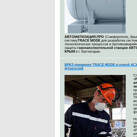
АВТОМАТИЗАЦИЯ.ПРО
(
Симферополь, Кры
систему
TRACE MODE
для разработки систе
технологических процессов и противоаварий
защиты
газонаполнительной станции АВ
КРЫМ
в г. Бахчисарае.
БРАЗ применил TRACE MODE в новой АСУ
фторсолей
С
«
а
з
п
р
T
м
со
це
ф
Н
пр
ф
«
а