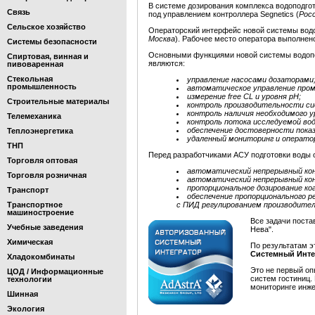
В системе дозирования комплекса водоподго
Связь
под управлением контроллера Segnetics (
Рос
Сельское хозяйство
Операторский интерфейс новой системы вод
Москва
). Рабочее место оператора выполне
Системы безопасности
Основными функциями новой системы водоп
Спиртовая, винная и
являются:
пивоваренная
Стекольная
управление насосами дозаторами
промышленность
автоматическое управление пром
измерение free CL и уровня pH;
Строительные материалы
контроль производительности с
контроль наличия необходимого у
Телемеханика
контроль потока исследуемой вод
обеспечение достоверности показ
Теплоэнергетика
удаленный мониторинг и оператор
ТНП
Перед разработчиками АСУ подготовки воды о
Торговля оптовая
автоматический непрерывный конт
Торговля розничная
автоматический непрерывный конт
пропорциональное дозирование ко
Транспорт
обеспечение пропорционального р
Транспортное
с ПИД регулированием производител
машиностроение
Все задачи пост
Учебные заведения
Нева".
Химическая
По результатам 
Системный Инт
Хладокомбинаты
Это не первый о
ЦОД / Информационные
систем гостиниц.
технологии
мониторинге инже
Шинная
Экология