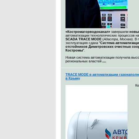
«Костромагорводоканал»
завершили
новы
автоматизации технологических процессов н
SCADA TRACE MODE
(
Адастра, Москва
). В
эксплуатацию сдана "
Система автоматизац
отстойников Димитровских очистных со
Костромы
".
Новая система автоматизации получила выс
региональных властей
...
.
TRACE MODE в автоматизации газонаполн
в Крыму
К