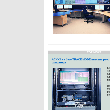
TOP NEWS
АСКУЭ на базе TRACE MODE внесена реес
оператора
К
Т
Ка
К
п
T
(
М
ра
вн