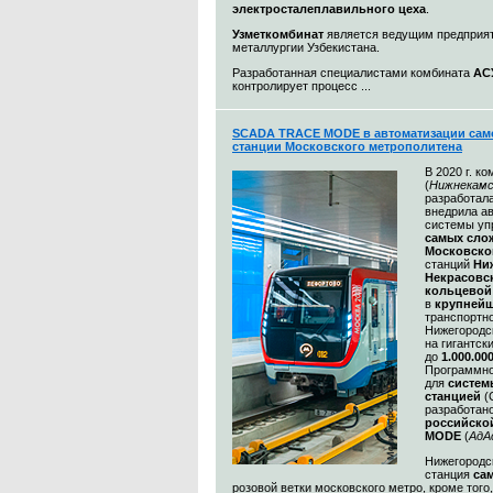
электросталеплавильного цеха
.
Узметкомбинат
является ведущим предприя
металлургии Узбекистана.
Разработанная специалистами комбината
АС
контролирует процесс ...
SCADA TRACE MODE в автоматизации сам
станции Московского метрополитена
В 2020 г. к
(
Нижнекамс
разработал
внедрила а
системы уп
самых сл
Московско
станций
Ни
Некрасовс
кольцевой
в
крупнейш
транспортн
Нижегородс
на гигантск
до
1.000.00
Программно
для
систем
станцией
(
разработан
российско
MODE
(
АдА
Нижегородск
станция
са
розовой ветки московского метро, кроме того