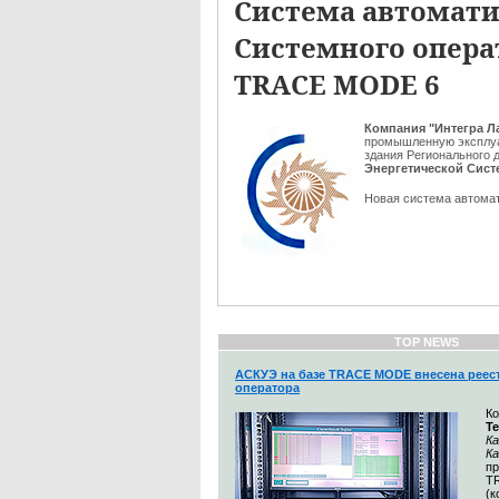
Система автомат
Системного операт
TRACE MODE 6
Компания "Интегра Л
промышленную эксплу
здания Регионального 
Энергетической Сис
Новая система автомат
TOP NEWS
АСКУЭ на базе TRACE MODE внесена реес
оператора
К
Т
Ка
К
п
T
(