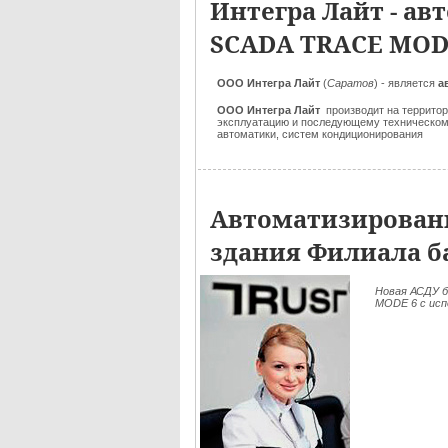
Интегра Лайт - а
SCADA TRACE MODE
ООО Интегра Лайт
(
Саратов
) - является
а
ООО Интегра Лайт
производит на территор
эксплуатацию и последующему техническом
автоматики, систем кондиционирования
Автоматизированн
здания Филиала б
Новая АСДУ 
MODE 6 c исп