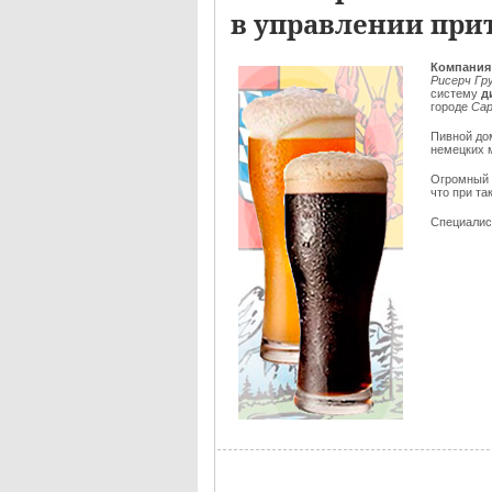
в управлении пр
Компания 
Рисерч Гру
систему
д
городе
Са
Пивной дом
немецких 
Огромный 
что при т
Специалист