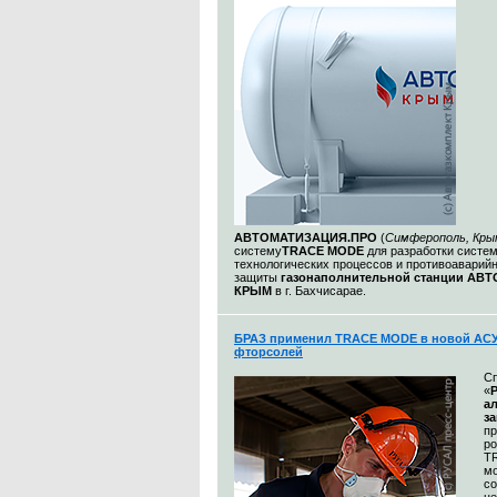
АВТОМАТИЗАЦИЯ.ПРО
(
Симферополь, Кры
систему
TRACE MODE
для разработки систе
технологических процессов и противоаварий
защиты
газонаполнительной станции АВ
КРЫМ
в г. Бахчисарае.
БРАЗ применил TRACE MODE в новой АСУ
фторсолей
С
«
а
з
п
р
T
м
со