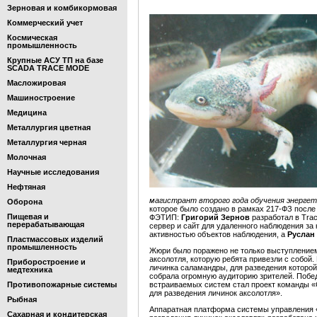
Зерновая и комбикормовая
Коммерческий учет
Космическая
промышленность
Крупные АСУ ТП на базе
SCADA TRACE MODE
Масложировая
Машиностроение
Медицина
Металлургия цветная
Металлургия черная
Молочная
Научные исследования
Нефтяная
магистрант второго года обучения энерге
Оборона
которое было создано в рамках 217-ФЗ после 
Пищевая и
ФЭТИП:
Григорий Зернов
разработал в Tra
перерабатывающая
сервер и сайт для удаленного наблюдения за
активностью объектов наблюдения, а
Руслан
Пластмассовых изделий
промышленность
Жюри было поражено не только выступлением
аксолотля, которую ребята привезли с собой
Приборостроение и
личинка саламандры, для разведения которой
медтехника
собрала огромную аудиторию зрителей. Побе
Противопожарные системы
встраиваемых систем стал проект команды 
для разведения личинок аксолотля».
Рыбная
Аппаратная платформа системы управления 
Сахарная и кондитерская