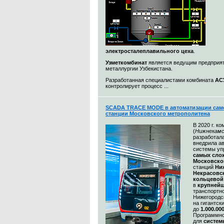
электросталеплавильного цеха
.
Узметкомбинат
является ведущим предприя
металлургии Узбекистана.
Разработанная специалистами комбината
АС
контролирует процесс ...
SCADA TRACE MODE в автоматизации сам
станции Московского метрополитена
В 2020 г. к
(
Нижнекамс
разработал
внедрила а
системы уп
самых сл
Московско
станций
Ни
Некрасовс
кольцевой
в
крупнейш
транспортн
Нижегородс
на гигантск
до
1.000.00
Программно
для
систем