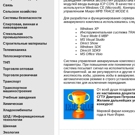
разведения личинок аксолотля» разработана 
модулей ввода вывода ICP CON. В качестве 
Связь
используется Windows CE (Microsoft).
Контро
управлением Микро МРВ TRACE MODE 6
.
Сельское хозяйство
Системы безопасности
Для разработки и функционирования сервера
аквариумного комплекса использовались сл
Спиртовая, винная и
пивоваренная
Windows XP
Инструментальная система TR
Стекольная
Trace Mode 6 МВР
промышленность
MS Visual Studio
Direct Show
Строительные материалы
Windows SDK
Телемеханика
DirectX SDK9
MS Office Visio
Теплоэнергетика
Система управления аквариумным
комплексо
ТНП
параметры. При повышении или понижении у
система посылает сигнал на исполнительное 
Торговля оптовая
благоприятной. ак же регулируются и другие
Торговля розничная
жесткость воды, уровень воды
в аквариуме
автоматическом режиме в строго установлен
Транспорт
количестве для исключения переедания.
Транспортное
От всей души поздравл
машиностроение
их наставника доцент
СГТУ Дмитрия Петров
Учебные заведения
Желаем дальнейших у
Химическая
конкурсе!
Хладокомбинаты
Мировой финал конкурса
года в Нью-Йорке.
ЦОД / Информационные
технологии
Шинная
Экология