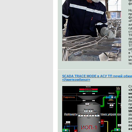
це
ф
Н
пр
ф
«
а
сд
ст
T
пр
20
Т
об
в
уч
м
те
SCADA TRACE MODE в АСУ ТП печей обжи
«Узметкомбинат»
С
«
м
к
Бе
п
с
M
М
ра
в
п
и