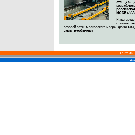
станцией
(
разработан
российско
MODE
(
АдА
Нижегородск
станция
са
розовой ветки московского метро, кроме того
самая необычная
...
Контакты
Авт