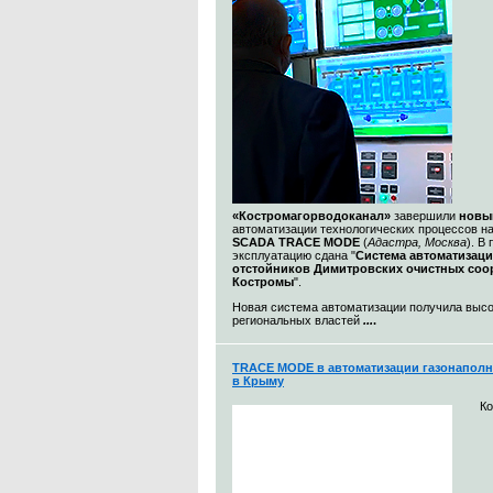
«Костромагорводоканал»
завершили
новы
автоматизации технологических процессов н
SCADA TRACE MODE
(
Адастра, Москва
). В
эксплуатацию сдана "
Система автоматизац
отстойников Димитровских очистных со
Костромы
".
Новая система автоматизации получила выс
региональных властей
...
.
TRACE MODE в автоматизации газонаполн
в Крыму
К