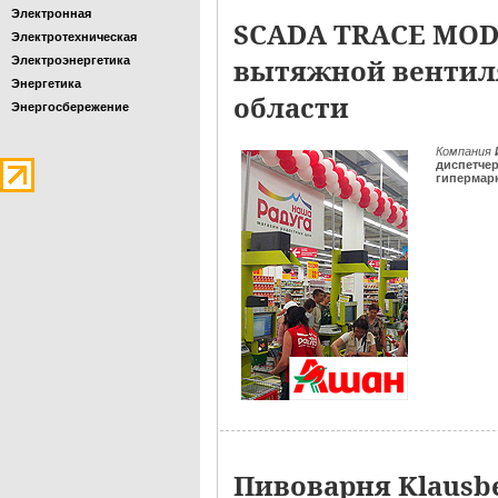
Электронная
SCADA TRACE MODE
Электротехническая
вытяжной вентиля
Электроэнергетика
Энергетика
области
Энергосбережение
Компания
диспетче
гипермар
Пивоварня Klausb