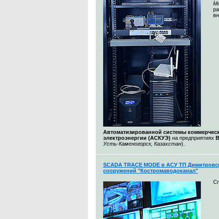
М
ра
вн
Автоматизированной системы коммерческ
электроэнергии (АСКУЭ)
на предприятиях
Усть-Каменогорск, Казахстан
).
SCADA TRACE MODE в АСУ ТП Димитровс
сооружений "Костромаводоканал"
С