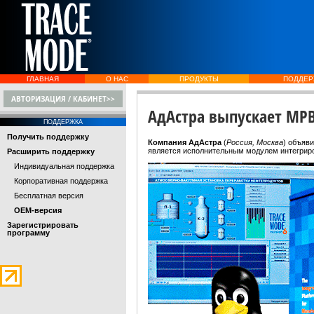
ГЛАВНАЯ
О НАС
ПРОДУКТЫ
ПОДДЕР
АВТОРИЗАЦИЯ / КАБИНЕТ>>
АдАстра выпускает МРВ
ПОДДЕРЖКА
Получить поддержку
Компания АдАстра
(
Россия, Москва
) объяв
является исполнительным модулем интегри
Расширить поддержку
Индивидуальная поддержка
Корпоративная поддержка
Бесплатная версия
OEM-версия
Зарегистрировать
программу