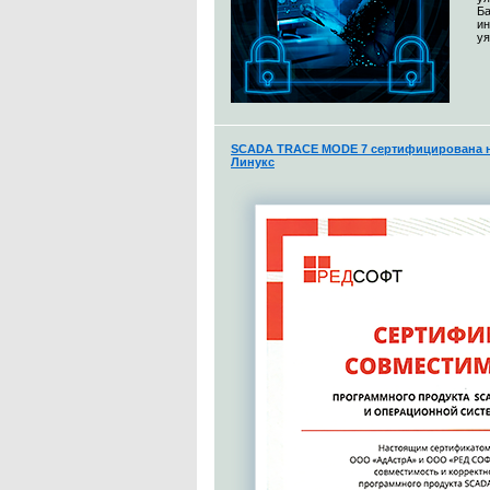
Ба
и
уя
SCADA TRACE MODE 7 сертифицирована н
Линукс