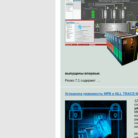
выпущены впервые
.
Релиз 7.1 содержит ...
Устранена уязвимость МРВ и NLL TRACE 
12
с
у
MO
к
ра
со
ки
Ин
уя