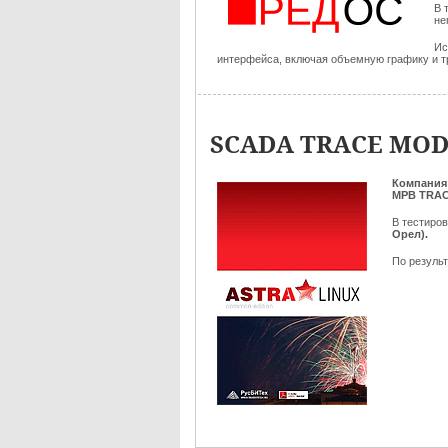
В 
не
Ис
интерфейса, включая объемную графику и тр
SCADA TRACE MODE
Компания
МРВ TRA
В тестиро
Орел).
По результ