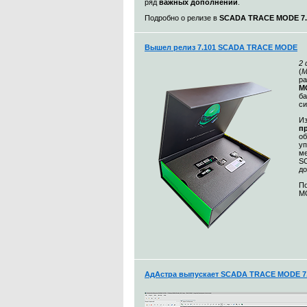
ряд
важных дополнений
.
Подробно о релизе в
SCADA TRACE MODE 7.1
Вышел релиз 7.101 SCADA TRACE MODE
2
(
М
ра
MO
ба
с
Из
п
о
уп
ме
S
до
По
MO
АдАстра выпускает SCADA TRACE MODE 7.