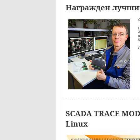
Награжден лучший
0
Б
б
SCADA TRACE MODE
Linux