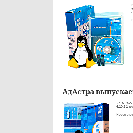
В
АдАстра выпускает
27.07.2022
6.10.2
.
1
дл
Новое в ре