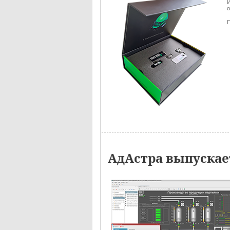
И
о
П
АдАстра выпускае