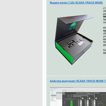
Вышел релиз 7.101 SCADA TRACE MODE
2
(
М
ра
MO
ба
с
Из
п
о
уп
ме
S
до
По
MO
АдАстра выпускает SCADA TRACE MODE 7.