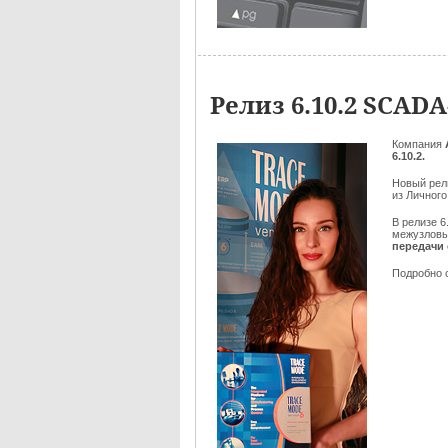
Релиз 6.10.2 SCA
Компания
6.10.2.
Новый ре
из Личного
В релизе 6
межузловы
передачи 
Подробно 