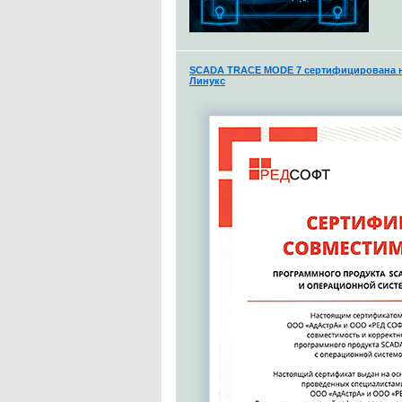
SCADA TRACE MODE 7 сертифицирована н
Линукс