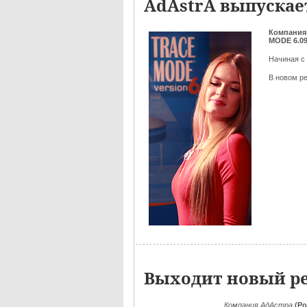
AdAstrA выпускае
Компания
MODE 6.0
Начиная с
В новом р
Выходит новый ре
Компания АдАстра
(Ро