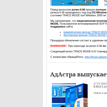
Пе
э
Перед выпуском
релиз 6.06
прошел
полную
релиза 6.06 проводилось под под
OS Window
система TRACE MODE под Windows 2000 не
Мы напоминаем, что
лицензионная политик
MODE.
Пользователи интегрированной SO
поддержка
сайта:
коммерческие версии TRACE MOD
бесплатные версии TRACE MODE 6
Процедура обновления состоит в удалении п
ВНИМАНИЕ!
При переходе на релиз 6.06
не
Следующий релиз TRACE MODE 6.07 планируе
С вопросами обращайтесь:
http://forum.adastra
АдАстра выпускает
27.07.2022
6.10.2
.
1
дл
Новое в ре