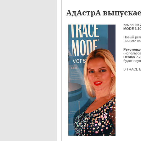
АдАстрА выпускае
Компания
MODE 6.10
Новый рел
Личного ка
Рекоменд
(использов
Debian 7.7
будет осу
В TRACE M