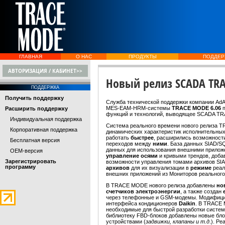
ГЛАВНАЯ
О НАС
ПРОДУКТЫ
ПОДДЕР
АВТОРИЗАЦИЯ / КАБИНЕТ>>
Новый релиз SCADA TRA
ПОДДЕРЖКА
Получить поддержку
Служба технической поддержки компании AdA
MES-EAM-HRM-системы
TRACE MODE 6.06
п
Расширить поддержку
функций и технологий, выводящее SCADA TR
Индивидуальная поддержка
Система реального времени нового релиза 
Корпоративная поддержка
динамических характеристик исполнительных
работать
быстрее
, расширились возможност
Бесплатная версия
переходов между
ними
. База данных SIAD/
данных для использования внешними прило
OEM-версия
управление осями
и кривыми трендов, доб
Зарегистрировать
возможности управления томами архивов SI
программу
архивов
для их визуализации в
режиме
реал
внешних приложений из Мониторов реально
В TRACE MODE нового релиза добавлены
но
счетчиков электроэнергии
, а также создан
через телефонные и GSM-модемы. Модифици
интерфейса кондиционеров
Daikin
. В TRACE 
необходимые для быстрой разработки систем 
библиотеку FBD-блоков добавлены новые бло
устройствами (
задвижки, клапаны и т.д
.). Р