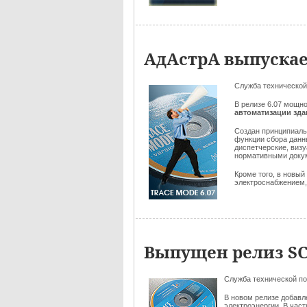
АдАстрА выпускае
Служба технической
В релизе 6.07 мощн
автоматизации зд
Создан принципиал
функции сбора данн
диспетчерские, виз
нормативными док
Кроме того, в новы
электроснабжением, и
Выпущен релиз SC
Служба технической п
В новом релизе добав
электроэнергии. В час