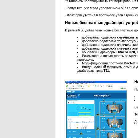
Установить необходимость конвертирования
- Запустить узел под управлением МРВ с отла
- Факт присутствия в протоколе узла строки с
Новые бесплатные драйверы устро
В релиз 6.06 добавлены новые бесплатные др
добавлена поддержка
счетчиков э
добавлена поддержка температурн
добавлена поддержка счетчика эл
добавлена поддержка счетчика эл
обновлены драйверы
Hitachi H20, 
Реализована возможность раздел
протоколу.
Модифицирован протокол
BacNet I
Введен единый механизм обмена 
драйверам типа
T11
.
Н
П
Вв
T-
До