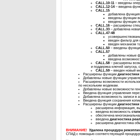
CALL.10-11
– введены опер
CALL.12-14
– введена функ
CALL.15
добавлена функция
введены функции в
введены функции ло
CALL.16
– расширены спец
CALL.33
– добавлена новая
CALL.47-48
усовершенствованы
введен фильтр для 
введен механизм т
CALL.50
– введены функци
CALL.57
добавлены новые 
введена возможнос
CALL.58
– расширены воз
и поддержка ключей запуска,
CALL.59
– введен новый м
Расширены функции
диагностик
Добавлены новые функции управл
Расширены возможности использ
по нескольким модемам.
Добавлены новые возможности ге
Введена функция управления пере
Добавлена возможность записи в ат
Введена функция сохранения копии
Расширены функции
диагностик
расширена информация, вы
введена возможность
стат
обеспечена многоканальная
введена
диагностика реа
расширена диагностика об
ВНИМАНИЕ!
Удалена процедура ремэппи
СПАД с помощью соответствующей процедуры