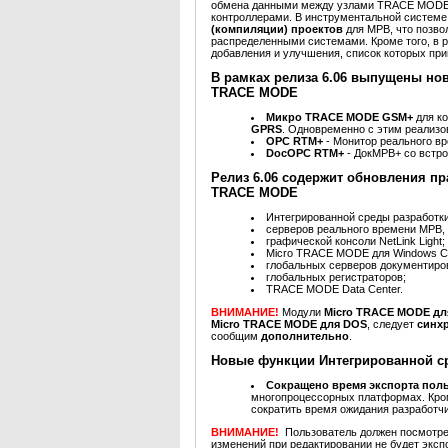
обмена данными между узлами TRACE MODE,
контроллерами. В инструментальной систе
(компиляции) проектов
для МРВ, что позв
распределенными системами. Кроме того, в р
добавления и улучшения, список которых при
В рамках релиза 6.06 выпущены н
TRACE MODE
Микро TRACE MODE GSM+
для к
GPRS
. Одновременно с этим реализ
OPC RTM+
- Монитор реального в
DocOPC RTM+
- ДокМРВ+ со встр
Релиз 6.06 содержит обновления п
TRACE MODE
Интегрированной среды разработк
серверов реального времени МРВ,
графической консоли NetLink Light;
Micro TRACE MODE для Windows 
глобальных серверов документиро
глобальных регистраторов;
TRACE MODE Data Center.
ВНИМАНИЕ!
Модули
Micro TRACE MODE д
Micro TRACE MODE для DOS
, следует
синх
сообщим
дополнительно
.
Новые функции Интегрированной ср
Сокращено время экспорта пол
многопроцессорных платформах. Кро
сократить время ожидания разработч
ВНИМАНИЕ!
Пользователь должен посмотрет
изменений при редактировании не будет эксп