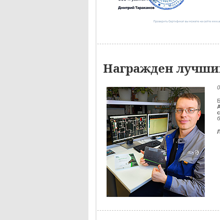
Награжден лучший
0
Б
б