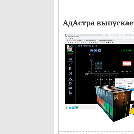
АдАстра выпускае