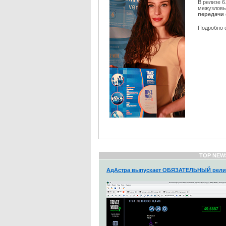
В релизе 6
межузловы
передачи 
Подробно 
TOP NEW
АдАстра выпускает ОБЯЗАТЕЛЬНЫЙ рели