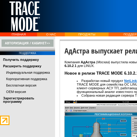
ГЛАВНАЯ
О НАС
ПРОДУКТЫ
ПОДДЕР
АВТОРИЗАЦИЯ / КАБИНЕТ>>
АдАстра выпускает рели
ПОДДЕРЖКА
Получить поддержку
Компания
АдАстра
(
Москва
)
выпустила новы
6.10.2
.
1
для LINUX.
Расширить поддержку
Индивидуальная поддержка
Новое в релизе TRACE MODE 6.10.2.
Корпоративная поддержка
Разработан новый продукт
NetLink
TRACE MODE для семейства ОС LINUX
Бесплатная версия
клиент-серверных АСУ ТП, работающих
OEM-версия
функциональный аналог известного про
Собрана новая редакция сервера
Зарегистрировать
программу