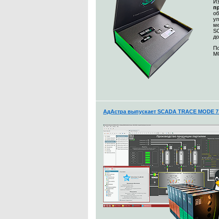
Из
п
о
уп
ме
S
до
По
MO
АдАстра выпускает SCADA TRACE MODE 7.