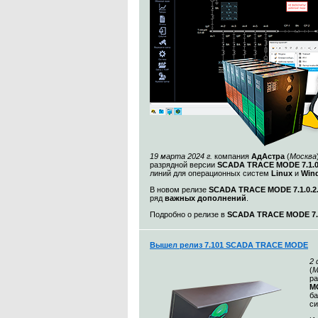
19 марта 2024 г.
компания
АдАстра
(
Москва
разрядной версии
SCADA TRACE MODE 7.1.
линий для операционных систем
Linux
и
Win
В новом релизе
SCADA TRACE MODE 7.1.0.2
ряд
важных дополнений
.
Подробно о релизе в
SCADA TRACE MODE 7.1
Вышел релиз 7.101 SCADA TRACE MODE
2
(
М
ра
MO
ба
с