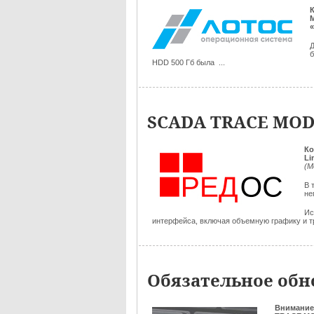
Д
б
HDD 500 Гб была ...
SCADA TRACE MODE
Ко
Li
(М
В 
не
Ис
интерфейса, включая объемную графику и тр
Обязательное обно
Внимание