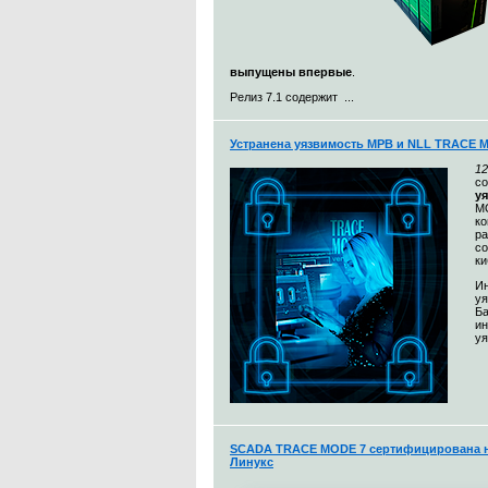
выпущены впервые
.
Релиз 7.1 содержит ...
Устранена уязвимость МРВ и NLL TRACE 
12
с
у
MO
к
ра
со
ки
Ин
уя
Ба
и
уя
SCADA TRACE MODE 7 сертифицирована н
Линукс