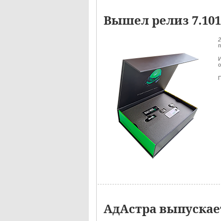
Вышел релиз 7.10
п
И
о
П
АдАстра выпускае