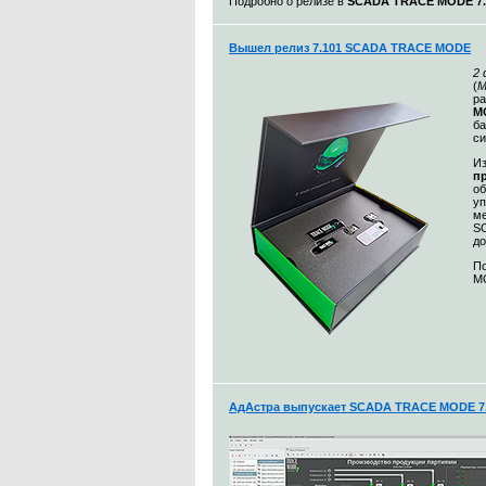
Подробно о релизе в
SCADA TRACE MODE 7.1
Вышел релиз 7.101 SCADA TRACE MODE
2
(
М
ра
MO
ба
с
Из
п
о
уп
ме
S
до
По
MO
АдАстра выпускает SCADA TRACE MODE 7.