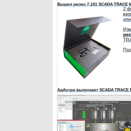
Вышел релиз 7.101 SCADA TRACE
2 
ве
опе
Изм
рес
TRA
Под
АдАстра выпускает SCADA TRACE M