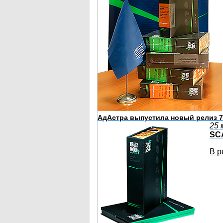
АдАстра выпустила новый релиз 7
25 
SC
В р