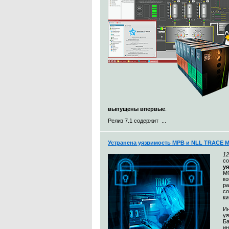
выпущены впервые
.
Релиз 7.1 содержит ...
Устранена уязвимость МРВ и NLL TRACE 
12
с
у
MO
к
ра
со
ки
Ин
уя
Ба
и