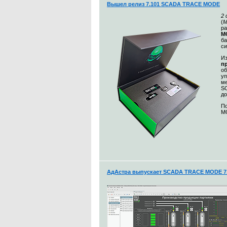
Вышел релиз 7.101 SCADA TRACE MODE
2
(
М
ра
MO
ба
с
Из
п
о
уп
ме
S
до
По
MO
АдАстра выпускает SCADA TRACE MODE 7.