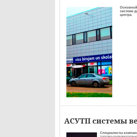
Основно
системе 
центра
.
АСУТП системы в
Специалисты
компан
торгово-развлекательн