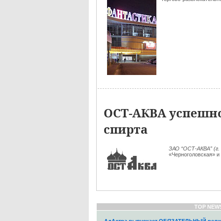
ОСТ-АКВА успешно
спирта
ЗАО “ОСТ-АКВА” (г.
«Черноголовская» 
TOP NEW