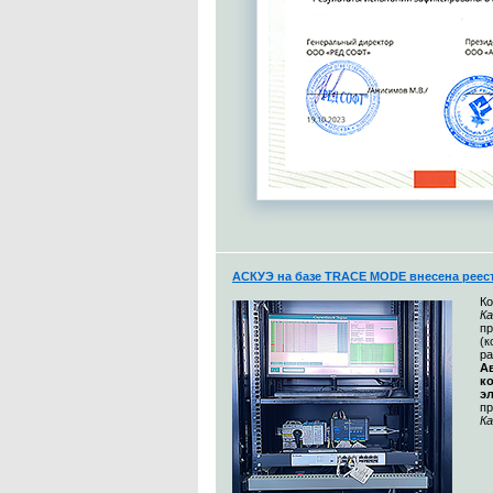
АСКУЭ на базе TRACE MODE внесена реес
К
Ка
п
(
ра
А
к
э
п
Ка