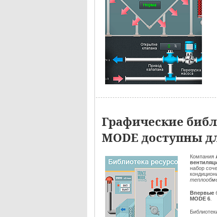
Графические биб
MODE доступны д
Компания
вентиляц
набор соч
кондицион
теплообме
Впервые
MODE 6
.
Библиотек