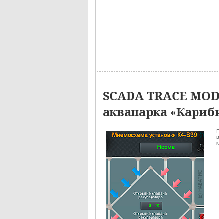
SCADA TRACE MOD
аквапарка «Кариб
Р
в
к