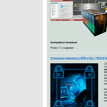
выпущены впервые
.
Релиз 7.1 содержит ...
Устранена уязвимость МРВ и NLL TRACE 
12
с
у
MO
к
ра
со
ки
Ин
уя
Ба
и
уя