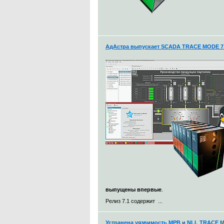
АдАстра выпускает SCADA TRACE MODE 7.
выпущены впервые
.
Релиз 7.1 содержит ...
Устранена уязвимость МРВ и NLL TRACE 