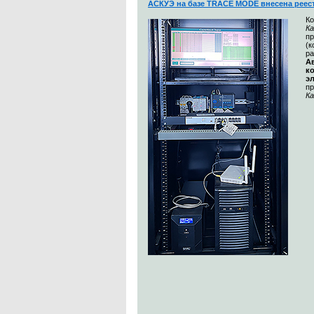
АСКУЭ на базе TRACE MODE внесена реес
К
Ка
п
(
ра
А
к
э
п
Ка