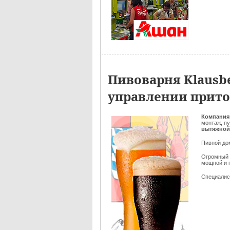
Пивоварня Klausb
управлении прит
Компания 
монтаж, п
вытяжной
Пивной дом
Огромный 
мощной и 
Специалист