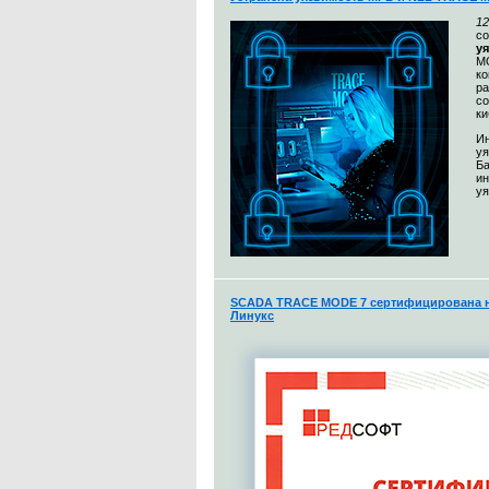
12
с
у
MO
к
ра
со
ки
Ин
уя
Ба
и
уя
SCADA TRACE MODE 7 сертифицирована н
Линукс