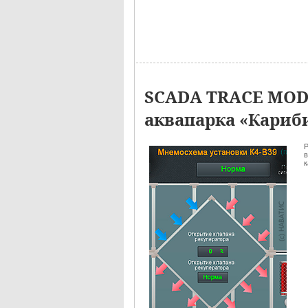
SCADA TRACE MOD
аквапарка «Кариб
Р
в
к