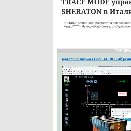
TRACE MODE упра
SHERATON в Итал
В Италии,завершена разработка комплексно
Черво*****" (
Изумрудный берег, о. Сардиния
TOP NEW
АдАстра выпускает ОБЯЗАТЕЛЬНЫЙ рели