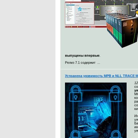
выпущены впервые
.
Релиз 7.1 содержит ...
Устранена уязвимость МРВ и NLL TRACE 
12
с
у
MO
к
ра
со
ки
Ин
уя
Ба
и
уя