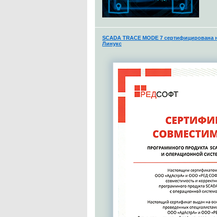
SCADA TRACE MODE 7 сертифицирована н
Линукс