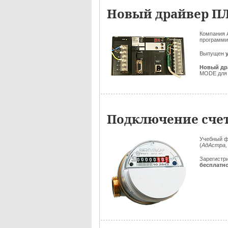
Новый драйвер П
Компания 
программи
Выпущен
Новый др
MODE для 
Подключение счет
Учебный ф
(
АдАстра,
Зарегистр
бесплатн