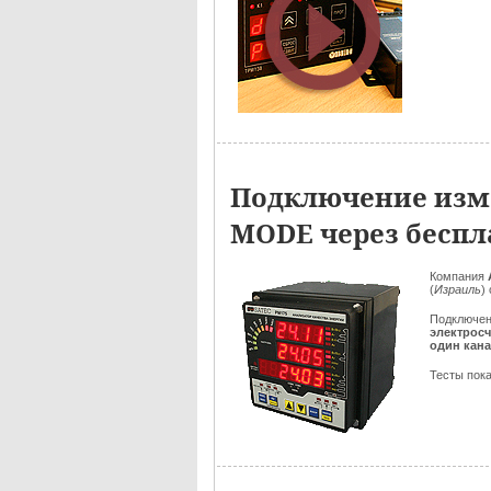
Подключение изме
MODE через беспл
Компания
(
Израиль
)
Подключен
электрос
один кан
Тесты пока