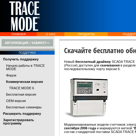
ГЛАВНАЯ
О НАС
ПРОДУКТЫ
ПОДДЕР
АВТОРИЗАЦИЯ / КАБИНЕТ>>
Скачайте бесплатно об
ПОДДЕРЖКА
Получить поддержку
Новый
бесплатный драйвер
SCADA TRACE
(
Россия
) доступен для
скачивания
в раздел
Начало работы в TRACE
MODE
последовательному порту версии 6.
Форум
Коммерческая версия
TRACE MODE 6
Бесплатная версия
OEM-версия
Бесплатные семинары
Расширить поддержку
Зарегистрировать
программу
Модернизированные модели счетчиков элект
сентября 2006 года
и маркируются меткой "
состав стандартной поставки SCADA TRACE 