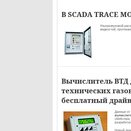
В SCADA TRACE MO
Ультразвуковой рас
жидкостей, протека
Вычислитель ВТД д
технических газо
бесплатный драй
Данные от 
вычислит
(
АдАстра,
разработа
Новый дра