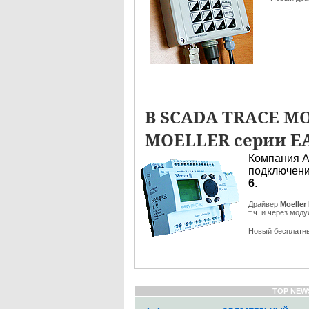
В SCADA TRACE MO
MOELLER серии EA
Компания А
подключен
6
.
Драйвер
Moeller
т.ч. и через мо
Новый бесплатн
TOP NEW