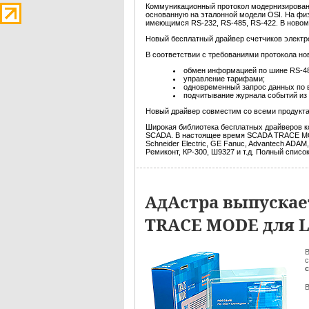
Коммуникационный протокол модернизированн
основанную на эталонной модели OSI. На фи
имеющимся RS-232, RS-485, RS-422. В новом
Новый бесплатный драйвер счетчиков электр
В соответствии с требованиями протокола но
обмен информацией по шине RS-48
управление тарифами;
одновременный запрос данных по
подчитывание журнала событий из 
Новый драйвер совместим со всеми продукта
Широкая библиотека бесплатных драйверов к
SCADA. В настоящее время SCADA TRACE MODE
Schneider Electric, GE Fanuc, Advantech ADA
Ремиконт, КР-300, Ш9327 и т.д. Полный списо
АдАстра выпуска
TRACE MODE для 
В