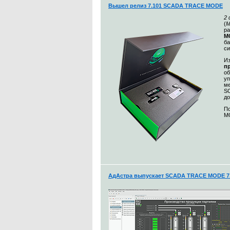
Вышел релиз 7.101 SCADA TRACE MODE
2
(
М
ра
MO
ба
с
Из
п
о
уп
ме
S
до
По
MO
АдАстра выпускает SCADA TRACE MODE 7.