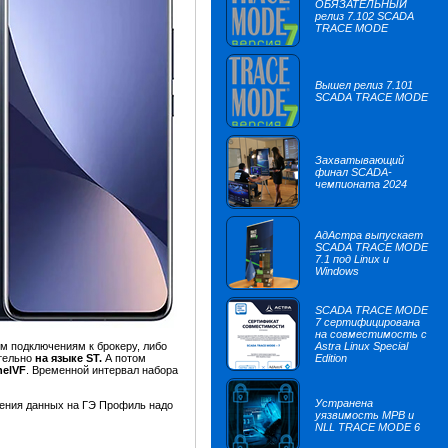
ОБЯЗАТЕЛЬНЫЙ
релиз 7.102 SCADA
TRACE MODE
Вышел релиз 7.101
SCADA TRACE MODE
Захватывающий
финал SCADA-
чемпионата 2024
АдАстра выпускает
SCADA TRACE MODE
7.1 под Linux и
Windows
SCADA TRACE MODE
7 сертифицирована
на совместимость с
ым подключениям к брокеру, либо
Astra Linux Special
ительно
на языке ST.
А потом
Edition
nelVF
. Временной интервал набора
Устранена
ления данных на ГЭ Профиль надо
уязвимость МРВ и
NLL TRACE MODE 6