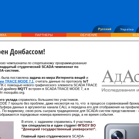
ЖКА
ПАРТНЕРЫ
ОБУЧЕНИЕ
SCA
ен Донбассом!
ого чемпионата по спортивному программированию
надцатый студенческий SCADA-чемпионат по
DA-системе.
а была поставлена
задача из мира Интернета вещей
и
сии TRACE MODE 7.1
, считать данные по протоколу
IoT
не ПК с помощью нового графического элемента SCADA TRACE
ый драйвер
MQTT
встроен в SCADA TRACE MODE 7, а в
т mosquitto.org.
ого уклада
справилось большинство участников.
 7 прошло без проблем, даже несмотря на то, что в процессе соревнований брокер
 буфера данных в аргументах канала CALL и передача его для отображения на профиле
в. По-видимому, свою роль сыграла традиционное для SCADA-систем представление - о
отображаются порядковые номера временного ряда, а не время события.
В итоге, с заданием справились 4 участника -
три специалиста и один студент
ФГБОУ ВО
"Донецкий государственный университет".
Главный приз студенческого
SCADA-