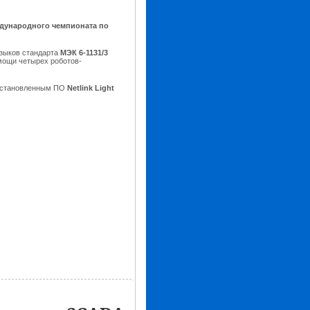
дународного чемпионата по
языков стандарта
МЭК 6-1131/3
мощи четырех роботов-
установленным ПО
Netlink Light