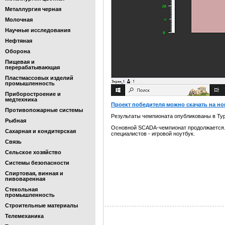
Металлургия черная
Молочная
Научные исследования
Нефтяная
Оборона
Пищевая и
перерабатывающая
Пластмассовых изделий
промышленность
Приборостроение и
медтехника
Проект победителя можно скачать на н
Противопожарные системы
Результаты чемпионата опубликованы в Ту
Рыбная
Основной SCADA-чемпионат продолжается. 2
Сахарная и кондитерская
специалистов - игровой ноутбук.
Связь
Сельское хозяйство
Системы безопасности
Спиртовая, винная и
пивоваренная
Стекольная
промышленность
Строительные материалы
Телемеханика