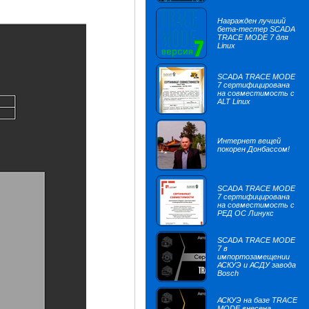
Награжден лучший
бета-тестер SCADA
TRACE MODE 7 для
Linux
SCADA TRACE MODE
7 сертифицирована
на совместимость с
ALT Linux
Интернет вещей
покорен Донбассом!
SCADA TRACE MODE
7 сертифицирована
на совместимость с
РЕД ОС Линукс
SCADA TRACE MODE
7 в
импортозамещении
АСКУЭ и АСДУ завода
Bosch
АСКУЭ на базе TRACE
MODE внесена