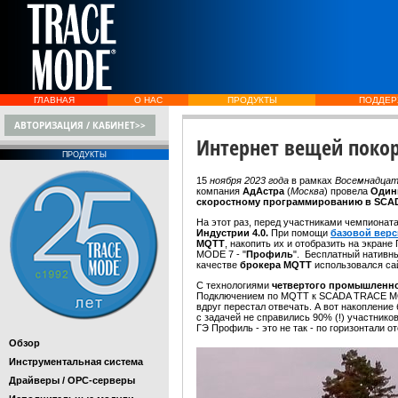
ГЛАВНАЯ
О НАС
ПРОДУКТЫ
ПОДДЕР
АВТОРИЗАЦИЯ / КАБИНЕТ>>
Интернет вещей покор
ПРОДУКТЫ
15
ноября 2023 года
в рамках
Восемнадцат
компания
АдАстра
(
Москва
) провела
Один
скоростному программированию в SCA
На этот раз, перед участниками чемпионат
Индустрии 4.0.
При помощи
базовой вер
MQTT
, накопить их и отобразить на экра
MODE 7 - "
Профиль
". Бесплатный нативн
качестве
брокера MQTT
использовался сай
С технологиями
четвертого промышленн
Подключением по MQTT к SCADA TRACE MODE
вдруг перестал отвечать. А вот накопление
с задачей не справились 90% (!) участнико
ГЭ Профиль - это не так - по горизонтали 
Обзор
Инструментальная система
Драйверы / OPC-серверы