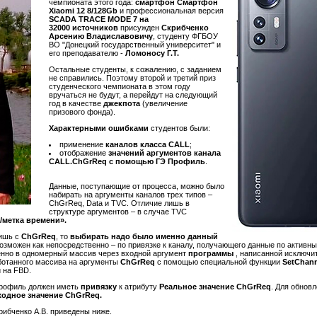
чемпионата этого года:
смартфон Смартфон
Xiaomi 12 8/128Gb
и профессиональная версия
SCADA TRACE MODE 7 на
32000 источников
присужден
Скрибченко
Арсению Владиславовичу
, студенту ФГБОУ
ВО "Донецкий государственный университет" и
его преподавателю -
Ломоносу Г.Т.
Остальные студенты, к сожалению, с заданием
не справились. Поэтому второй и третий приз
студенческого чемпионата в этом году
вручаться не будут, а перейдут на следующий
год в качестве
джекпота
(увеличение
призового фонда).
Характерными ошибками
студентов были:
применение
каналов класса CALL
;
отображение
значений аргументов канала
CALL.ChGrReq с помощью ГЭ Профиль
.
Данные, поступающие от процесса, можно было
набирать на аргументы каналов трех типов –
ChGrReq, Data и TVC. Отличие лишь в
структуре аргументов – в случае TVC
/метка времени».
ишь с
ChGrReq
, то
выбирать надо было именно данный
озможен как непосредственно – по привязке к каналу, получающего данные по активн
енно в одномерный массив через входной аргумент
программы
, написанной исключ
ботанного массива на аргументы
ChGrReq
с помощью специальной функции
SetChan
 на FBD.
Профиль должен иметь
привязку
к атрибуту
Реальное значение ChGrReq
. Для обнов
ходное значение ChGrReq.
рибченко А.В. приведены ниже.