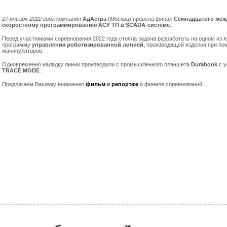
27 января 2022 года
компания
АдАстра
(
Москва
) провела финал
Семнадцатого меж
скоростному программированию АСУ ТП в SCADA-системе
.
Перед участниками соревнования 2022 года стояла задача разработать на одном из 
программу
управления роботизированной линией,
производящей изделия при по
манипуляторов.
Одновременно наладку линии производили с промышленного планшета
Durabook
с 
TRACE MODE
.
Предлагаем Вашему вниманию
фильм
и
репортаж
о финале соревнований...