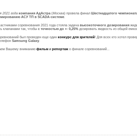
я 2021 года
компания АдАстра
(
Москва
) провела финал
Шестнадцатого чемпионат
мированию АСУ ТП в SCADA-системе
.
астниками соревнования 2021 года стояла задача
высокоточного дозирования
жид
ь клапанами так, чтобы
с точностью до +- 0,25%
дозировать жидкость из общей емко
оревнований был проведен еще один
конкурс для зрителей
! Для всех кто хотел пров
телефон
Samsung Galaxy
.
аем Вашему вниманию
фильм
и
репортаж
о финале соревнований...