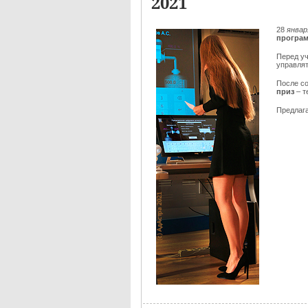
2021
28
январ
програм
Перед уч
управлят
После с
приз
– 
Предлаг