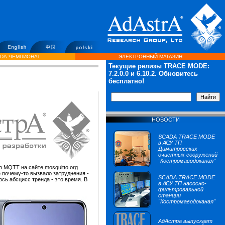
DA-ЧЕМПИОНАТ
ЭЛЕКТРОННЫЙ МАГАЗИН
Текущие релизы TRACE MODE:
7.2.0.0
и 6.10.2. Обновитесь
бесплатно!
НОВОСТИ
SCADA TRACE MODE
в АСУ ТП
Димитровских
очистных сооружений
"Костромаводоканал"
 MQTT на сайте mosquitto.org
 почему-то вызвало затруднения -
SCADA TRACE MODE
сь абсцисс тренда - это время. В
в АСУ ТП насосно-
фильтровальной
станции
"Костромаводоканал"
АдАстра выпускает