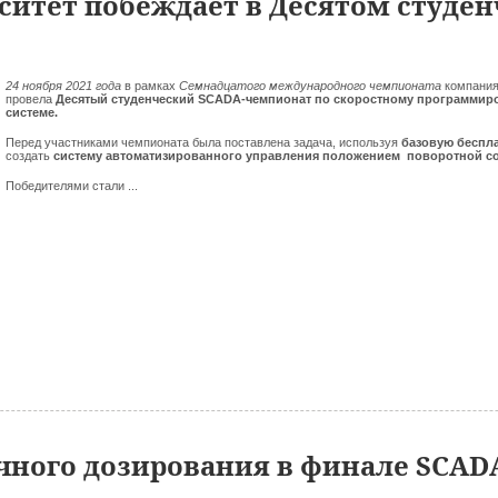
ситет побеждает в Десятом студе
24 ноября 2021 года
в рамках
Семнадцатого международного чемпионата
компани
провела
Десятый студенческий SCADA-чемпионат по скоростному программир
системе.
Перед участниками чемпионата была поставлена задача, используя
базовую беспл
создать
систему автоматизированного управления положением поворотной с
Победителями стали ...
чного дозирования в финале SCAD