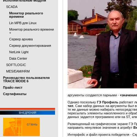
Исполнительные модули
SCADA
Монитор реального
времени
Lin МРВ для Linux
Монитор реального времени
+
Сервер архива
Сервер документирования
NetLink Light
Data Center
SOFTLOGIC
MES/EAM/HRM
Руководство пользователя
TRACE MODE 6
Прайс-лист
Cертификаты
аргументы создаются парными -
«значение
Однако поскольку
ГЭ Профиль
работает л
тип
. Сам набор данных на аргументы был в
те же данные можно набирать непосредств
ВНЕДРЕНИЯ
пересылать элементы накопленного и обра
данных задается программно или на ST, или
Размещенный на графическом экране ГЭ 
направить ненулевое значение в атрибут
В
Интерфейс и файл проекта победителя - Ск