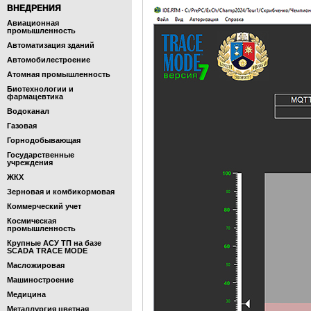
ВНЕДРЕНИЯ
Авиационная
промышленность
Автоматизация зданий
Автомобилестроение
Атомная промышленность
Биотехнологии и
фармацевтика
Водоканал
Газовая
Горнодобывающая
Государственные
учреждения
ЖКХ
Зерновая и комбикормовая
Коммерческий учет
Космическая
промышленность
Крупные АСУ ТП на базе
SCADA TRACE MODE
Масложировая
Машиностроение
Медицина
Металлургия цветная