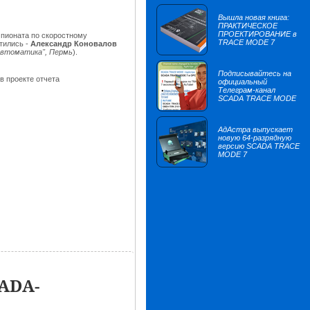
Вышла новая книга:
ПРАКТИЧЕСКОЕ
ПРОЕКТИРОВАНИЕ в
мпионата по скоростному
TRACE MODE 7
тились -
Александр Коновалов
втоматика", Пермь
).
Подписывайтесь на
в проекте отчета
официальный
Телеграм-канал
SCADA TRACE MODE
АдАстра выпускает
новую 64-разрядную
версию SCADA TRACE
MODE 7
ADA-