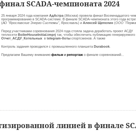
инал SCADA-чемпионата 2024
25 января 2024 года компания
АдАстра
(
Москва
) провела финал Восемнадцатого че
программированию в SCADA-системе. В финале SCADA-чемпионата этого года встре
(
АО "Ярославские Энерго Системы", Ярославль
) и
Алексей Щепелин
(
ООО "Перма
Перед участниками соревнования 2024 года стояла задача доработать проект АСДУ
теплосети
BoilerHouseInitial.tmprj
так, чтобы обеспечить публикацию генерируемого 
Отчет_АСДУ_Котельных
в
telegram-боты
спортсменов. А также
Контроль задания проводился с промышленного планшета
Durabook
.
Предлагаем Вашему вниманию
фильм
и
репортаж
о финале соревнований...
тизированной линией в финале SC