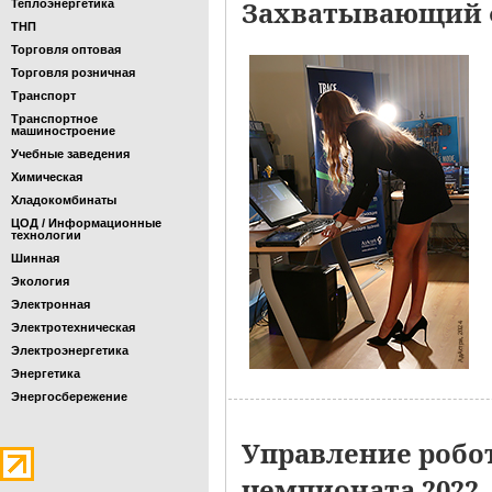
Захватывающий ф
Теплоэнергетика
ТНП
Торговля оптовая
Торговля розничная
Транспорт
Транспортное
машиностроение
Учебные заведения
Химическая
Хладокомбинаты
ЦОД / Информационные
технологии
Шинная
Экология
Электронная
Электротехническая
Электроэнергетика
Энергетика
Энергосбережение
Управление робо
чемпионата 2022