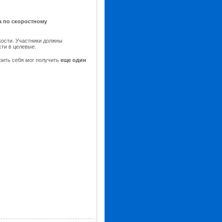
а по скоростному
кости. Участники должны
сти в целевые.
ерить себя мог получить
еще один