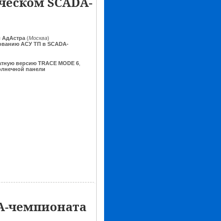
нческом SCADA-
я
АдАстра
(
Москва
)
ованию АСУ ТП в SCADA-
атную версию TRACE MODE 6
,
олнечной панели
A-чемпионата