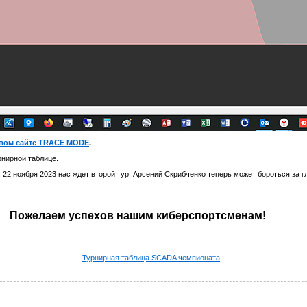
овом сайте TRACE MODE
.
рнирной таблице.
2 ноября 2023 нас ждет второй тур. Арсений Скрибченко теперь может бороться за г
Пожелаем успехов нашим киберспортсменам!
Турнирная таблица SCADA чемпионата