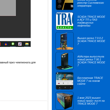
реестр Системного
оператора
SCADA TRACE MODE
в АСУ ТП и ПАЗ
таймырских
нефтебаз
Вышел релиз 7.0.0.2
SCADA TRACE MODE
7
АдАстра выпустила
новый релиз 7.00.1
лавный приз чемпионата для
SCADA TRACE MODE
7
Бесплатная TRACE
MODE 7 на новом
сайте
1 мая 2023 вышел
новый прайс-лист на
TRACE MODE 7