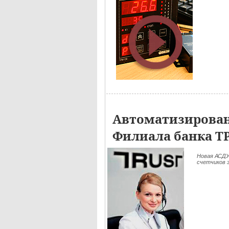
Автоматизирован
Филиала банка Т
Новая АСДУ
счетчиков э