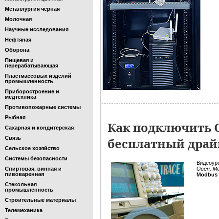
Металлургия черная
Молочная
Научные исследования
Нефтяная
Оборона
Пищевая и
перерабатывающая
Пластмассовых изделий
промышленность
Приборостроение и
медтехника
Противопожарные системы
Рыбная
Как подключить О
Сахарная и кондитерская
Связь
бесплатный драй
Сельское хозяйство
Системы безопасности
Видеоур
Спиртовая, винная и
Овен, М
пивоваренная
Modbus 
Стекольная
промышленность
Строительные материалы
Телемеханика