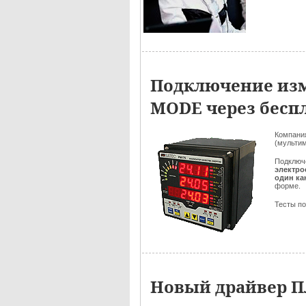
Подключение изм
MODE через бесп
Компан
(мульти
Подключ
электро
один к
форме.
Тесты по
Новый драйвер 