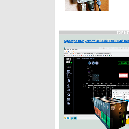
TOP NE
АдАстра выпускает ОБЯЗАТЕЛЬНЫЙ рел