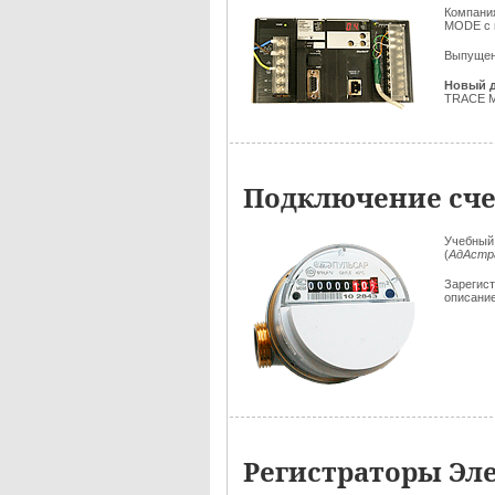
Компани
MODE c 
Выпуще
Новый д
TRACE M
Подключение сче
Учебный
(
АдАстр
Зарегис
описани
Регистраторы Эл