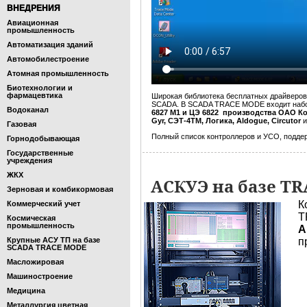
ВНЕДРЕНИЯ
Авиационная
промышленность
Автоматизация зданий
Автомобилестроение
Атомная промышленность
Биотехнологии и
фармацевтика
Широкая библиотека бесплатных драйверо
SCADA. В SCADA TRACE MODE входит набор
Водоканал
6827 М1 и ЦЭ 6822 производства ОАО Конце
Gyr, СЭТ-4ТМ, Логика, Aldogue, Circutor
и
Газовая
Полный список контроллеров и УСО, подд
Горнодобывающая
Государственные
учреждения
ЖКХ
АСКУЭ на базе TR
Зерновая и комбикормовая
К
Коммерческий учет
T
Космическая
промышленность
А
Крупные АСУ ТП на базе
п
SCADA TRACE MODE
Масложировая
Машиностроение
Медицина
Металлургия цветная