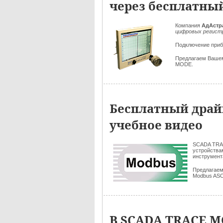
через бесплатны
Компания
АдАстр
цифровых регистр
Подключение приб
Предлагаем Ваше
MODE.
Бесплатный драй
учебное видео
SCADA TRA
устройства
инструмент
Предлагаем
Modbus ASCI
В SCADA TRACE M