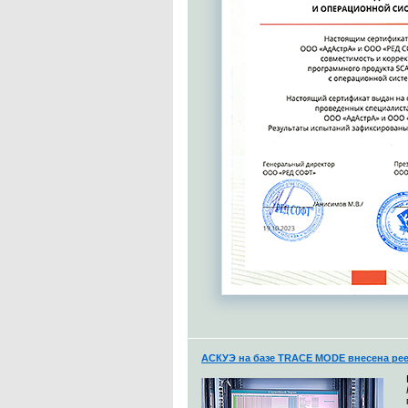
АСКУЭ на базе TRACE MODE внесена рее