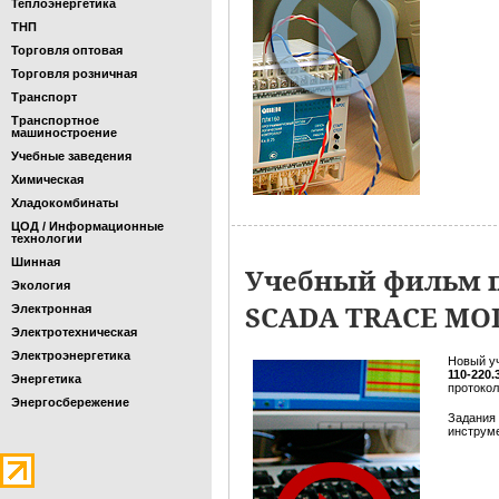
Теплоэнергетика
ТНП
Торговля оптовая
Торговля розничная
Транспорт
Транспортное
машиностроение
Учебные заведения
Химическая
Хладокомбинаты
ЦОД / Информационные
технологии
Шинная
Учебный фильм п
Экология
SCADA TRACE MO
Электронная
Электротехническая
Электроэнергетика
Новый у
110-220.
Энергетика
протоко
Энергосбережение
Задания
инструме