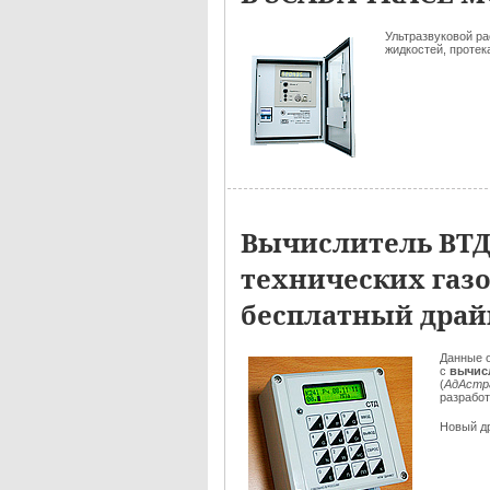
Ультразвуковой р
жидкостей, проте
Вычислитель ВТД 
технических газ
бесплатный драй
Данные о
с
вычис
(
АдАстр
разрабо
Новый д