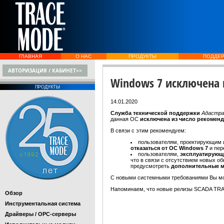
ГЛАВНАЯ
О НАС
ПРОДУКТЫ
ПОДДЕ
АВТОРИЗАЦИЯ / КАБИНЕТ>>
Windows 7 исключена 
ПРОДУКТЫ
14.01.2020
Служба технической поддержки
Адастр
данная ОС
исключена из число рекомен
В связи с этим рекомендуем:
пользователям, проектирующим
отказаться от ОС Windows 7
и пе
пользователям,
эксплуатирую
что в связи с отсутствием новых 
предусмотреть
дополнительные 
С новыми системными требованиями Вы мож
Напоминаем, что новые релизы SCADA TRA
Обзор
Инструментальная система
Драйверы / OPC-серверы