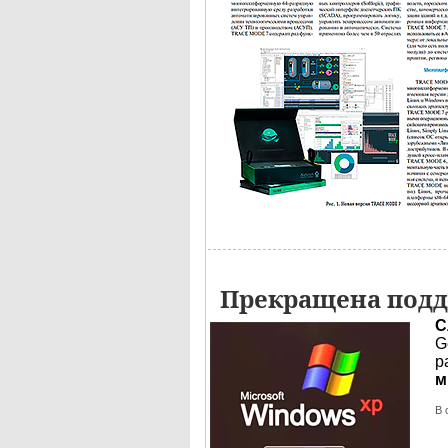
Прекращена подд
С
G
р
м
В 