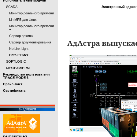
Исполнительные модули
SCADA
Электронный адрес 
Монитор реального времени
Lin МРВ для Linux
Монитор реального времени
+
Сервер архива
АдАстра выпуска
Сервер документирования
NetLink Light
Data Center
SOFTLOGIC
MES/EAM/HRM
Руководство пользователя
TRACE MODE 6
Прайс-лист
Cертификаты
ВНЕДРЕНИЯ