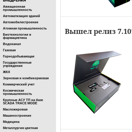
ВНЕДРЕНИЯ
Авиационная
промышленность
Автоматизация зданий
Автомобилестроение
Вышел релиз 7.1
Атомная промышленность
Биотехнологии и
фармацевтика
Водоканал
Газовая
Горнодобывающая
Государственные
учреждения
ЖКХ
Зерновая и комбикормовая
Коммерческий учет
Космическая
промышленность
Крупные АСУ ТП на базе
SCADA TRACE MODE
Масложировая
Машиностроение
Медицина
Металлургия цветная