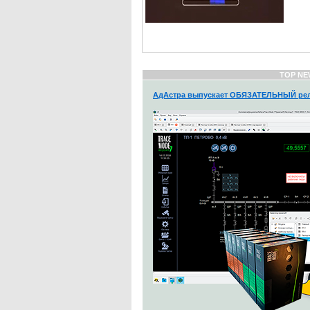
TOP NE
АдАстра выпускает ОБЯЗАТЕЛЬНЫЙ рел