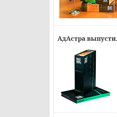
АдАстра выпустил