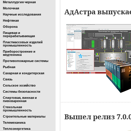
Металлургия черная
Молочная
АдАстра выпускае
Научные исследования
Нефтяная
Оборона
Пищевая и
перерабатывающая
Пластмассовых изделий
промышленность
Приборостроение и
медтехника
Противопожарные системы
Рыбная
Сахарная и кондитерская
Связь
Сельское хозяйство
Системы безопасности
Спиртовая, винная и
пивоваренная
Стекольная
промышленность
Вышел релиз 7.0.
Строительные материалы
Телемеханика
Теплоэнергетика