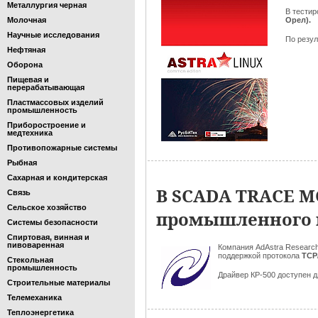
Металлургия черная
В тести
Молочная
Орел).
Научные исследования
По резул
Нефтяная
Оборона
Пищевая и
перерабатывающая
Пластмассовых изделий
промышленность
Приборостроение и
медтехника
Противопожарные системы
Рыбная
Сахарная и кондитерская
В SCADA TRACE M
Связь
Сельское хозяйство
промышленного к
Системы безопасности
Спиртовая, винная и
пивоваренная
Компания AdAstra Research
поддержкой
протокола
TCP
Стекольная
промышленность
Драйвер КР-500 доступен д
Строительные материалы
Телемеханика
Теплоэнергетика