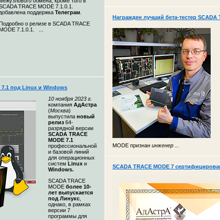
межузлового обмена, кроме того в
SCADA TRACE MODE 7.1.0.1.
добавлена поддержка
Телеграм
.
Награжден лучший бета-тестер SCADA 
Подробно о релизе в SCADA TRACE
MODE 7.1.0.1. ...
.1 под Linux и Windows
10 ноября 2023 г.
компания
АдАстра
(
Москва
)
выпустила
новый
релиз
64-
разрядной версии
SCADA TRACE
MODE 7.1
MODE признан
инженер ...
профессиональной
и базовой линий
для операционных
систем
Linux
и
SCADA TRACE MODE 7 сертифицирована
Windows.
SCADA TRACE
MODE
более 10-
лет выпускается
под Линукс
,
однако, в рамках
версии 7
программы для