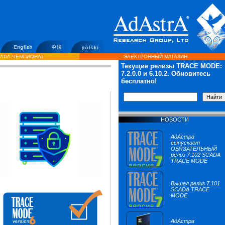
ADA-ЧЕМПИОНАТ
ЭЛЕКТРОННЫЙ МАГАЗИН
Текущие релизы TRACE MODE:
7.2.0.0
и 6.10.2. Обновитесь
бесплатно!
НОВОСТИ
АдАстра
выпускает
ОБЯЗАТЕЛЬНЫЙ
релиз 7.102 SCADA
TRACE MODE
Вышел релиз 7.101
SCADA TRACE
MODE
АдАстра