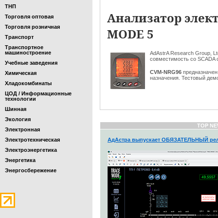
ТНП
Анализатор элект
Торговля оптовая
Торговля розничная
MODE 5
Транспорт
Транспортное
машиностроение
AdAstrA Research Group, 
совместимость со SCADA
Учебные заведения
CVM-NRG96
предназначен 
Химическая
назначения. Тестовый дем
Хладокомбинаты
ЦОД / Информационные
технологии
Шинная
Экология
TOP NE
Электронная
Электротехническая
АдАстра выпускает ОБЯЗАТЕЛЬНЫЙ рел
Электроэнергетика
Энергетика
Энергосбережение