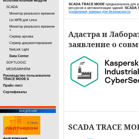
Исполнительные модули
SCADA TRACE MODE
предназначена для а
SCADA
ресурсов и автоматизации зданий.
SCADA 
управления, важных для безопасности
.
Монитор реального времени
Lin МРВ для Linux
Монитор реального времени
+
Адастра и Лабора
Сервер архива
заявление о сов
Сервер документирования
NetLink Light
Data Center
SOFTLOGIC
MES/EAM/HRM
Руководство пользователя
TRACE MODE 6
Прайс-лист
Cертификаты
ВНЕДРЕНИЯ
SCADA TRACE MOD