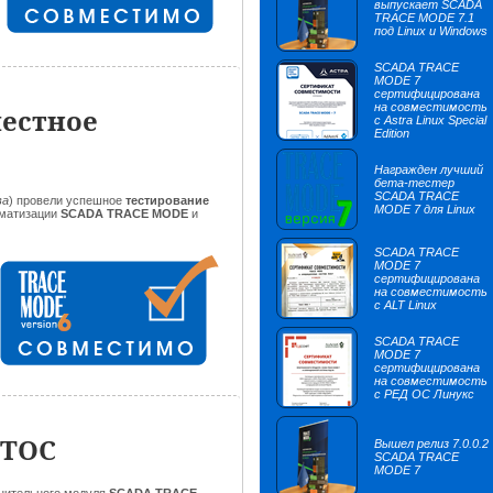
выпускает SCADA
TRACE MODE 7.1
под Linux и Windows
SCADA TRACE
MODE 7
сертифицирована
на совместимость
местное
с Astra Linux Special
Edition
Награжден лучший
бета-тестер
SCADA TRACE
ва
) провели успешное
тестирование
MODE 7 для Linux
оматизации
SCADA TRACE MODE
и
SCADA TRACE
MODE 7
сертифицирована
на совместимость
с ALT Linux
SCADA TRACE
MODE 7
сертифицирована
на совместимость
с РЕД ОС Линукс
ОТОС
Вышел релиз 7.0.0.2
SCADA TRACE
MODE 7