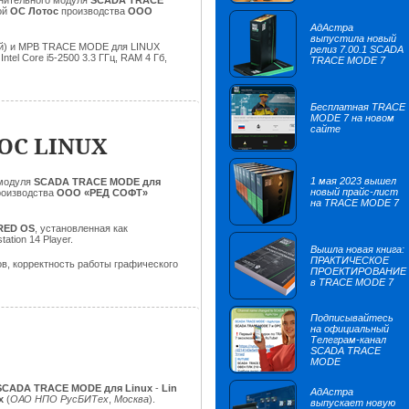
лнительного модуля
SCADA TRACE
ой
ОС Лотос
производства
ООО
АдАстра
выпустила новый
ций) и МРВ TRACE MODE для LINUX
релиз 7.00.1 SCADA
tel Core i5-2500 3.3 ГГц, RAM 4 Гб,
TRACE MODE 7
Бесплатная TRACE
MODE 7 на новом
сайте
 ОС LINUX
1 мая 2023 вышел
 модуля
SCADA TRACE MODE для
новый прайс-лист
роизводства
ООО «РЕД СОФТ»
на TRACE MODE 7
 RED OS
, установленная как
ation 14 Player.
Вышла новая книга:
ПРАКТИЧЕСКОЕ
в, корректность работы графического
ПРОЕКТИРОВАНИЕ
в TRACE MODE 7
Подписывайтесь
на официальный
Телеграм-канал
SCADA TRACE
MODE
SCADA TRACE MODE для Linux
-
Lin
АдАстра
ux
(
ОАО НПО РусБИТех
,
Москва
).
выпускает новую