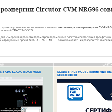
роэнергии Circutor CVM NRG96 со
Ltd провела успешное тестирование щитового
анализатора электроэнергии CVM NR
 системой TRACE MODE 5.
для измерения и расчета параметров переменного электрического тока в трехфазных
онстрационный проект SCADA TRACE MODE 5 можно скачать из раздела технической п
WS
LAST 
из 7.102 SCADA TRACE MODE
SCADA TRACE MODE 7 сертифицирована
Special Edition