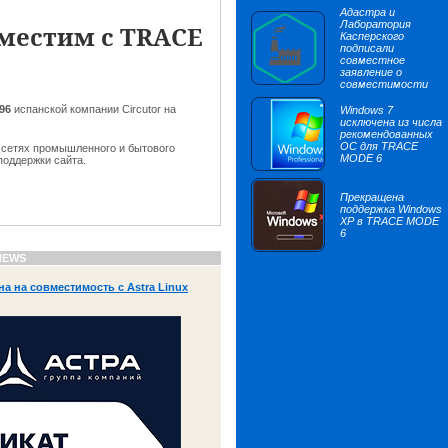
Адастра и
Лаборатория
вместим с TRACE
Касперского
подписали
совместное
заявление о
совместимости
G96
испанской компании Circutor на
Windows 7
исключена из числа
рекомендованных
ОС для TRACE
 сетях промышленного и бытового
MODE 6
оддержки сайта.
Прекращена
поддержка Windows
XP в TRACE MODE
6
NEWS
 на совместимость с Astra Linux