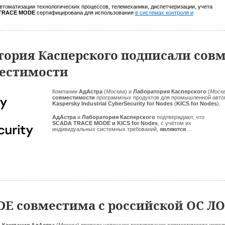
втоматизации технологических процессов, телемеханики, диспетчеризации, учета
TRACE MODE
сертифицирована для использования
в системах контроля и
тория Касперского подписали сов
местимости
Компании
АдАстра
(
Москва
) и
Лаборатория Касперского
(
Моск
совместимости
программных продуктов для промышленной авт
Kaspersky Industrial CyberSecurity for Nodes
(
KICS for Nodes
).
АдАстра
и
Лаборатория Касперского
подтверждают, что
SCADA TRACE MODE и KICS for Nodes
, с учётом их
индивидуальных системных требований,
являются
...
E совместима с российской ОС Л