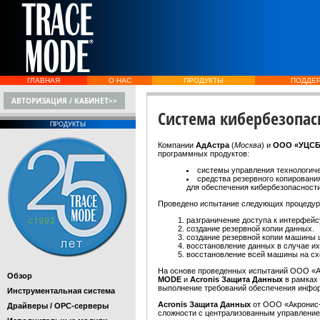
ГЛАВНАЯ
О НАС
ПРОДУКТЫ
ПОДДЕ
АВТОРИЗАЦИЯ / КАБИНЕТ>>
Система кибербезопас
ПРОДУКТЫ
Компании
АдАстра
(
Москва
) и
ООО «УЦС
программных продуктов:
системы управления технологич
средства резервного копировани
для обеспечения кибербезопаснос
Проведено испытание следующих процедур
разграничение доступа к интерфейс
создание резервной копии данных.
создание резервной копии машины 
восстановление данных в случае их
восстановление всей машины на с
На основе проведенных испытаний ООО «
Обзор
MODE
и
Acronis Защита Данных
в рамках
выполнение требований обеспечения инфо
Инструментальная система
Acronis Защита Данных
от ООО «Акронис-
Драйверы / OPC-серверы
сложности с централизованным управление