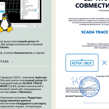
ва
)
выпустила
новый релиз
64-
.0.2
профессиональной и базовой
ndows.
2.
усилена
безопасность
и
сделан
1.0.2.
...
2 февраля
2024 г.
компания
АдАстра
(
Москва
)
выпустила
новый релиз
64-
разрядной версии
SCADA TRACE
MODE 7.1.0.1
профессиональной и
базовой линий для операционных
систем
Linux
и
Windows.
Изменения коснулись
Редактора
представления данных
,
обеспечения
безударного рестарта
,
управления окнами, оптимизации