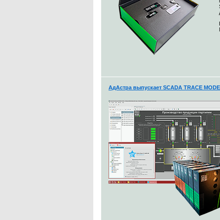
АдАстра выпускает SCADA TRACE MODE 7