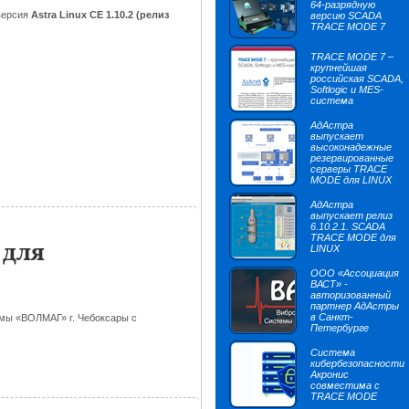
64-разрядную
версия
Astra Linux CE 1.10.2 (релиз
версию SCADA
TRACE MODE 7
TRACE MODE 7 –
крупнейшая
российская SCADA,
Softlogic и MES-
система
АдАстра
выпускает
высоконадежные
резервированные
серверы TRACE
MODE для LINUX
АдАстра
выпускает релиз
6.10.2.1. SCADA
TRACE MODE для
 для
LINUX
ООО «Ассоциация
ВАСТ» -
авторизованный
партнер АдАстры
в Санкт-
мы «ВОЛМАГ» г. Чебоксары с
Петербурге
Система
кибербезопасности
Акронис
совместима с
TRACE MODE