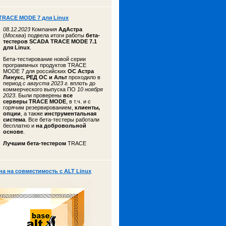
TRACE MODE 7 для Linux
08.12.2023
Компания
АдАстра
(
Москва
) подвела итоги работы
бета-
тестеров
SCADA TRACE MODE 7.1
для Linux
.
Бета-тестирование новой серии
программных продуктов TRACE
MODE 7 для российских
ОС Астра
Линукс, РЕД ОС и Альт
проходило в
период
с августа 2023 г.
вплоть до
коммерческого выпуска ПО
10 ноября
2023
. Были проверены
все
серверы TRACE MODE
, в т.ч. и с
горячим резервированием,
клиенты,
опции
, а также
инструментальная
система
. Все бета-тестеры работали
бесплатно и
на добровольной
основе
.
Лучшим бета-тестером
TRACE
 на совместимость с ALT Linux