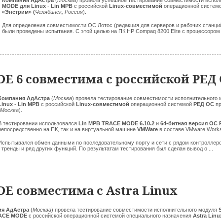
Компания
АдАстра
(
Москва
) провела успешное тестирование совместимости испо
MODE для Linux
-
Lin МРВ
с российской
Linux-совместимой
операционной систем
«Энстрим» (
Челябинск, Россия
).
Для определения совместимости ОС Лотос (редакция для серверов и рабочих стан
были проведены испытания. С этой целью на ПК HP Compaq 8200 Elite с процессором In
E 6 совместима с российской РЕД
Компания
АдАстра
(
Москва
) провела тестирование совместимости исполнительного
Linux
-
Lin МРВ
с российской
Linux-совместимой
операционной системой
РЕД ОС
п
(Москва
).
В тестировании использовался
Lin МРВ TRACE MODE 6.10.2
и
64-битная версия ОС
непосредственно на ПК, так и на виртуальной машине
VMWare
в составе VMware Workst
Испытывался обмен данными по последовательному порту и сети c рядом контроллеро
тренды и ряд других функций. По результатам тестирования был сделан вывод о ...
E совместима с Astra Linux
ия
АдАстра
(
Москва
) провела тестирование совместимости исполнительного модуля
ACE MODE
с российской операционной системой специального назначения
Astra Lin