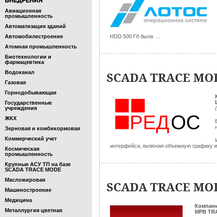
ВНЕДРЕНИЯ
Авиационная
промышленность
Автоматизация зданий
Автомобилестроение
HDD 500 Гб была ...
Атомная промышленность
Биотехнологии и
фармацевтика
Водоканал
SCADA TRACE MOD
Газовая
Горнодобывающая
Государственные
учреждения
ЖКХ
Зерновая и комбикормовая
Коммерческий учет
интерфейса, включая объемную графику и 
Космическая
промышленность
Крупные АСУ ТП на базе
SCADA TRACE MODE
Масложировая
SCADA TRACE MOD
Машиностроение
Медицина
Компан
Металлургия цветная
МРВ TR