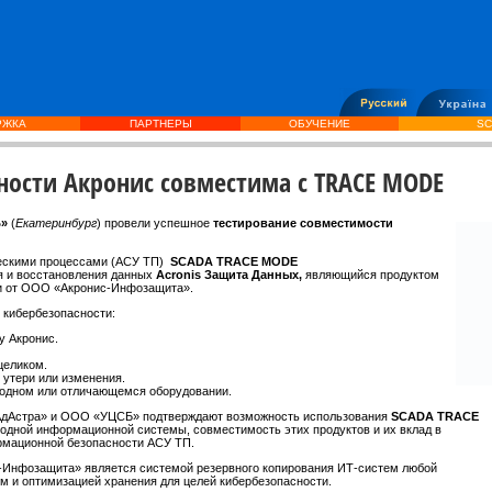
РЖКА
ПАРТНЕРЫ
ОБУЧЕНИЕ
SC
ности Акронис совместима с TRACE MODE
Б»
(
Екатеринбург
) провели успешное
тестирование совместимости
ескими процессами (АСУ ТП)
SCADA TRACE MODE
я и восстановления данных
Acronis Защита Данных,
являющийся продуктом
ти от ООО «Акронис-Инфозащита».
 кибербезопасности:
у Акронис.
целиком.
 утери или изменения.
ходном или отличающемся оборудовании.
АдАстра» и ООО «УЦСБ» подтверждают возможность использования
SCADA TRACE
 одной информационной системы, совместимость этих продуктов и их вклад в
рмационной безопасности АСУ ТП.
Инфозащита» является системой резервного копирования ИТ-систем любой
м и оптимизацией хранения для целей кибербезопасности.