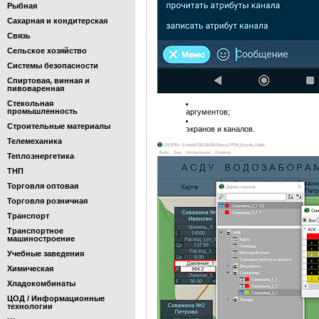
Рыбная
Сахарная и кондитерская
Связь
Сельское хозяйство
Системы безопасности
Спиртовая, винная и
пивоваренная
Стекольная
промышленность
аргументов;
Строительные материалы
экранов и каналов.
Телемеханика
Теплоэнергетика
ТНП
Торговля оптовая
Торговля розничная
Транспорт
Транспортное
машиностроение
Учебные заведения
Химическая
Хладокомбинаты
ЦОД / Информационные
технологии