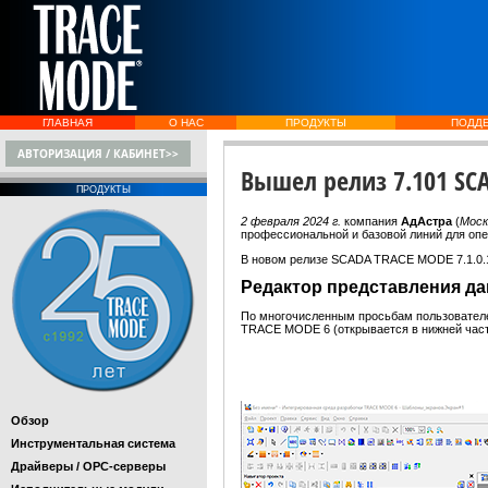
ГЛАВНАЯ
О НАС
ПРОДУКТЫ
ПОДД
АВТОРИЗАЦИЯ / КАБИНЕТ>>
Вышел релиз 7.101 SC
ПРОДУКТЫ
2 февраля 2024 г.
компания
АдАстра
(
Моск
профессиональной и базовой линий для о
В новом релизе SCADA TRACE MODE 7.1.0.
Редактор представления д
По многочисленным просьбам пользователе
TRACE MODE 6 (открывается в нижней част
Обзор
Инструментальная система
Драйверы / OPC-серверы