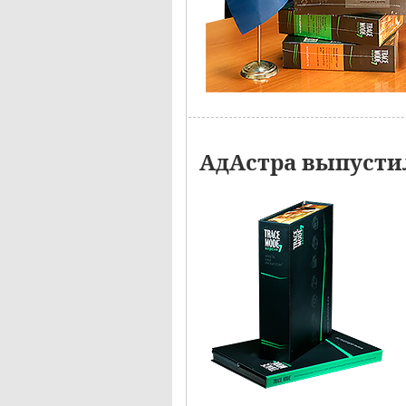
АдАстра выпустил