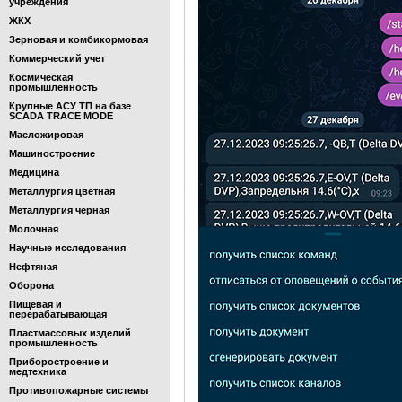
учреждения
ЖКХ
Зерновая и комбикормовая
Коммерческий учет
Космическая
промышленность
Крупные АСУ ТП на базе
SCADA TRACE MODE
Масложировая
Машиностроение
Медицина
Металлургия цветная
Металлургия черная
Молочная
Научные исследования
Нефтяная
Оборона
Пищевая и
перерабатывающая
Пластмассовых изделий
промышленность
Приборостроение и
медтехника
Противопожарные системы