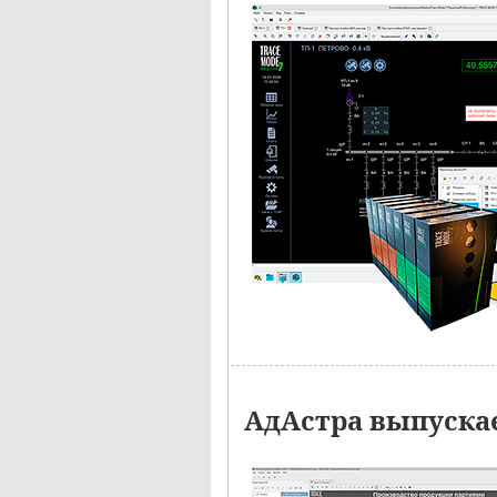
АдАстра выпускае