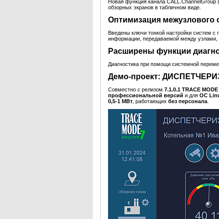
Новая функция канала CALL.ChannelGroup (т
обзорных экранов в табличном виде.
Оптимизация межузлового 
Введены ключи тонкой настройки систем с
информации, передаваемой между узлами, 
Расширены функции диагно
Диагностика при помощи системной перем
Демо-проект: ДИСПЕТЧЕ
Совместно с релизом
7.1.0.1 TRACE MOD
профессиональной версий
и для
ОС Lin
0,5-1 МВт
, работающих
без персонала
.