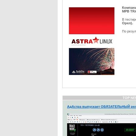
Компан
МРВ TR
В тести
Орел).
По резул
TOP NE
АдАстра выпускает ОБЯЗАТЕЛЬНЫЙ рел