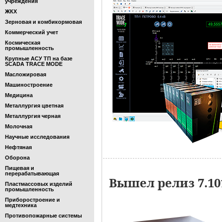
учреждения
ЖКХ
Зерновая и комбикормовая
Коммерческий учет
Космическая
промышленность
Крупные АСУ ТП на базе
SCADA TRACE MODE
Масложировая
Машиностроение
Медицина
Металлургия цветная
Металлургия черная
Молочная
Научные исследования
Нефтяная
Оборона
Пищевая и
перерабатывающая
Вышел релиз 7.1
Пластмассовых изделий
промышленность
Приборостроение и
медтехника
Противопожарные системы