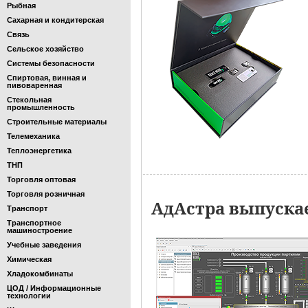
Рыбная
Сахарная и кондитерская
Связь
Сельское хозяйство
Системы безопасности
Спиртовая, винная и
пивоваренная
Стекольная
промышленность
Строительные материалы
Телемеханика
Теплоэнергетика
ТНП
Торговля оптовая
Торговля розничная
АдАстра выпускае
Транспорт
Транспортное
машиностроение
Учебные заведения
Химическая
Хладокомбинаты
ЦОД / Информационные
технологии