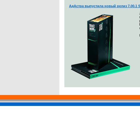
АдАстра выпустила новый релиз 7.00.1