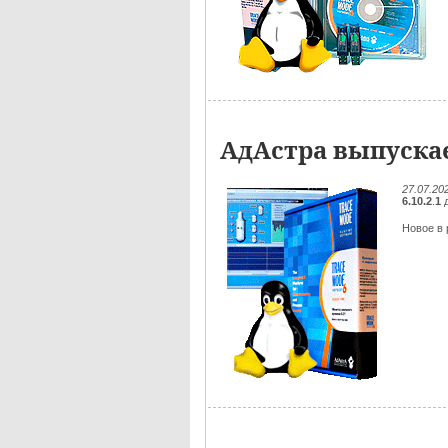
АдАстра выпускае
27.07.20
6.10.2
.
1
д
Новое в р