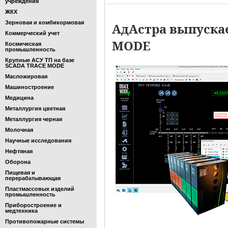
учреждения
ЖКХ
Зерновая и комбикормовая
АдАстра выпуска
Коммерческий учет
MODE
Космическая
промышленность
Крупные АСУ ТП на базе
SCADA TRACE MODE
Масложировая
Машиностроение
Медицина
Металлургия цветная
Металлургия черная
Молочная
Научные исследования
Нефтяная
Оборона
Пищевая и
перерабатывающая
Пластмассовых изделий
промышленность
Приборостроение и
медтехника
Противопожарные системы