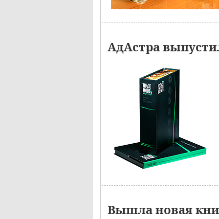
АдАстра выпустил
Вышла новая кн