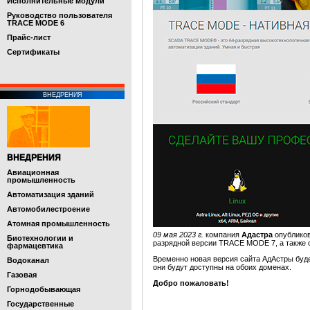
Исполнительные модули
Руководство пользователя
TRACE MODE 6
Прайс-лист
Cертификаты
ВНЕДРЕНИЯ
ВНЕДРЕНИЯ
Авиационная
промышленность
Автоматизация зданий
Автомобилестроение
Атомная промышленность
09 мая 2023 г.
компания
Адастра
опубликов
Биотехнологии и
разрядной версии TRACE MODE 7, а также 
фармацевтика
Временно новая версия сайта АдАстры буд
Водоканал
они будут доступны на обоих доменах.
Газовая
Добро пожаловать!
Горнодобывающая
Государственные