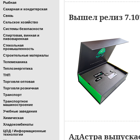
Рыбная
Сахарная и кондитерская
Вышел релиз 7.1
Связь
Сельское хозяйство
Системы безопасности
Спиртовая, винная и
пивоваренная
Стекольная
промышленность
Строительные материалы
Телемеханика
Теплоэнергетика
ТНП
Торговля оптовая
Торговля розничная
Транспорт
Транспортное
машиностроение
Учебные заведения
Химическая
Хладокомбинаты
ЦОД / Информационные
АдАстра выпускае
технологии