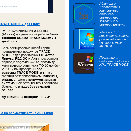
Адастра и
Лаборатория
Касперского
подписали
совместное
заявление о
TRACE MODE 7 для Linux
совместимости
08.12.2023
Компания
АдАстра
Windows 7
(
Москва
) подвела итоги работы
бета-
исключена из числа
тестеров
SCADA TRACE MODE 7.1
рекомендованных
для Linux
.
ОС для TRACE
MODE 6
Бета-тестирование новой серии
программных продуктов TRACE
MODE 7 для российских
ОС Астра
Прекращена
Линукс, РЕД ОС и Альт
проходило в
поддержка Windows
период
с августа 2023 г.
вплоть до
XP в TRACE MODE
коммерческого выпуска ПО
10 ноября
6
2023
. Были проверены
все
серверы TRACE MODE
, в т.ч. и с
горячим резервированием,
клиенты,
опции
, а также
инструментальная
система
. Все бета-тестеры работали
бесплатно и
на добровольной
основе
.
Лучшим бета-тестером
TRACE
 на совместимость с ALT Linux