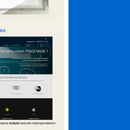
айте
ковала
новую
версию корпоративного