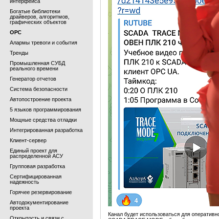
интерфейса
Богатые библиотеки
драйверов, алгоритмов,
графических объектов
OPC
Алармы тревоги и события
Тренды
Промышленная СУБД
реального времени
Генератор отчетов
Система безопасности
Автопостроение проекта
5 языков программирования
Мощные средства отладки
Интегрированная разработка
Клиент-сервер
Единый проект для
распределенной АСУ
Групповая разработка
Сертифицированная
надежность
Горячее резервирование
Автодокументирование
проекта
Канал будет использоваться для оператив
Открытость и связи с