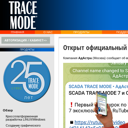
ГЛАВНАЯ
О НАС
ПРОДУКТЫ
ПОДДЕ
АВТОРИЗАЦИЯ / КАБИНЕТ>>
Открыт официальный 
ПРОДУКТЫ
Компания
АдАстра
(Москва)
сообщает об
о
Обзор
Кроссплатформенная
разработка LINUX/Windows
Создание графического