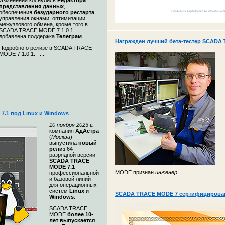
Изменения коснулись
Редактора
представления данных
,
обеспечения
безударного рестарта
,
управления окнами, оптимизации
межузлового обмена, кроме того в
SCADA TRACE MODE 7.1.0.1.
добавлена поддержка
Телеграм
.
Награжден лучший бета-тестер SCADA 
Подробно о релизе в SCADA TRACE
MODE 7.1.0.1. ...
.1 под Linux и Windows
10 ноября 2023 г.
компания
АдАстра
(
Москва
)
выпустила
новый
релиз
64-
разрядной версии
SCADA TRACE
MODE 7.1
MODE признан
инженер ...
профессиональной
и базовой линий
для операционных
систем
Linux
и
SCADA TRACE MODE 7 сертифицирована
Windows.
SCADA TRACE
MODE
более 10-
лет выпускается