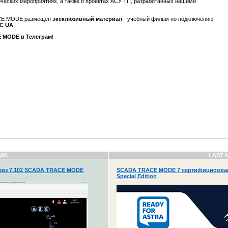
еских мероприятиях, а также о проектах АСУ ТП, разработанных нашими
ACE MODE размещен
эксклюзивный материал
- учебный фильм по подключению
PC UA
.
 MODE в Телеграм
!
WS
LAST 
из 7.102 SCADA TRACE MODE
SCADA TRACE MODE 7 сертифицирована
Special Edition