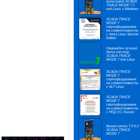
выпускает SCADA
TRACE MODE 7.1
под Linux и Windows
SCADA TRACE
MODE 7
сертифицирована
на совместимость
с Astra Linux Special
Edition
Награжден лучший
бета-тестер
SCADA TRACE
MODE 7 для Linux
SCADA TRACE
MODE 7
сертифицирована
на совместимость
с ALT Linux
SCADA TRACE
MODE 7
сертифицирована
на совместимость
с РЕД ОС Линукс
Вышел релиз 7.0.0.2
SCADA TRACE
MODE 7