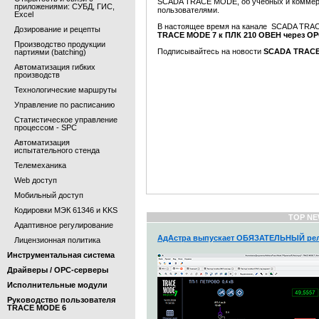
SCADA TRACE MODE, об учебных и коммерч
приложениями: СУБД, ГИС,
пользователями.
Excel
В настоящее время на канале SCADA TR
Дозирование и рецепты
TRACE MODE 7 к ПЛК 210 ОВЕН через O
Производство продукции
Подписывайтесь на новости
SCADA TRACE
партиями (batching)
Автоматизация гибких
производств
Технологические маршруты
Управление по расписанию
Статистическое управление
процессом - SPC
Автоматизация
испытательного стенда
Телемеханика
Web доступ
Мобильный доступ
Кодировки МЭК 61346 и KKS
TOP NE
Адаптивное регулирование
АдАстра выпускает ОБЯЗАТЕЛЬНЫЙ рел
Лицензионная политика
Инструментальная система
Драйверы / OPC-серверы
Исполнительные модули
Руководство пользователя
TRACE MODE 6