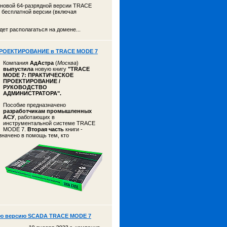
 новой 64-разрядной версии TRACE
 бесплатной версии (включая
ет располагаться на домене...
ПРОЕКТИРОВАНИЕ в TRACE MODE 7
Компания
АдАстра
(
Москва
)
выпустила
новую книгу
"TRACE
MODE 7: ПРАКТИЧЕСКОЕ
ПРОЕКТИРОВАНИЕ /
РУКОВОДСТВО
АДМИНИСТРАТОРА".
Пособие предназначено
разработчикам промышленных
АСУ
, работающих в
инструментальной системе TRACE
MODE 7.
Вторая часть
книги -
азначено
в помощь тем, кто
ую версию SCADA TRACE MODE 7