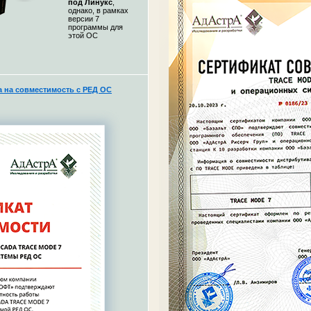
под Линукс
,
однако, в рамках
версии 7
программы для
этой ОС
на совместимость с РЕД ОС