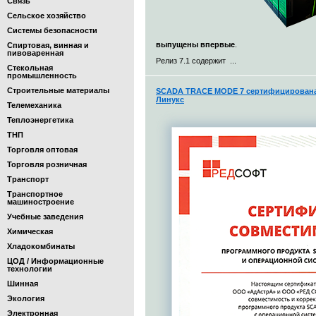
Связь
Сельское хозяйство
Системы безопасности
выпущены впервые
.
Спиртовая, винная и
пивоваренная
Релиз 7.1 содержит ...
Стекольная
промышленность
Строительные материалы
SCADA TRACE MODE 7 сертифицирована 
Линукс
Телемеханика
Теплоэнергетика
ТНП
Торговля оптовая
Торговля розничная
Транспорт
Транспортное
машиностроение
Учебные заведения
Химическая
Хладокомбинаты
ЦОД / Информационные
технологии
Шинная
Экология
Электронная