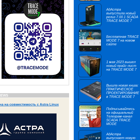
АдАстра
выпустила новый
релиз 7.00.1 SCADA
TRACE MODE 7
Бесплатная TRACE
MODE 7 на новом
сайте
1 мая 2023 вышел
новый прайс-лист
на TRACE MODE 7
Вышла новая книга:
ПРАКТИЧЕСКОЕ
ПРОЕКТИРОВАНИЕ
NEWS
в TRACE MODE 7
 на совместимость с Astra Linux
Подписывайтесь
на официальный
Телеграм-канал
SCADA TRACE
MODE
АдАстра
выпускает новую