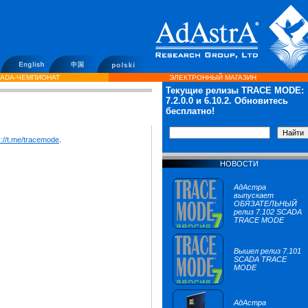
ADA-ЧЕМПИОНАТ
ЭЛЕКТРОННЫЙ МАГАЗИН
Текущие релизы TRACE MODE:
7.2.0.0
и 6.10.2. Обновитесь
бесплатно!
s://t.me/tracemode
.
НОВОСТИ
АдАстра
выпускает
ОБЯЗАТЕЛЬНЫЙ
релиз 7.102 SCADA
TRACE MODE
Вышел релиз 7.101
SCADA TRACE
MODE
АдАстра