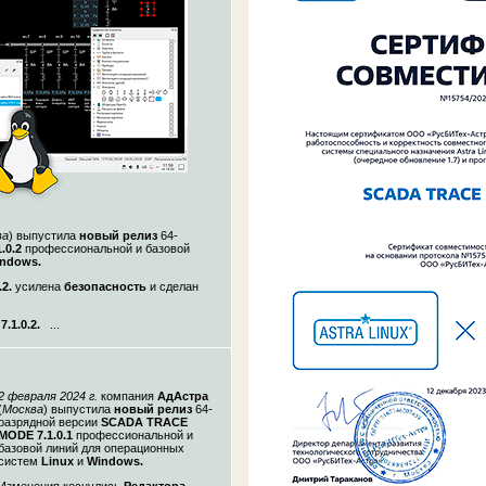
ва
)
выпустила
новый релиз
64-
.0.2
профессиональной и базовой
ndows.
2.
усилена
безопасность
и
сделан
1.0.2.
...
2 февраля
2024 г.
компания
АдАстра
(
Москва
)
выпустила
новый релиз
64-
разрядной версии
SCADA TRACE
MODE 7.1.0.1
профессиональной и
базовой линий для операционных
систем
Linux
и
Windows.