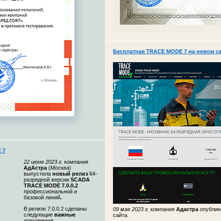
Бесплатная TRACE MODE 7 на новом с
 7
22 июня 2023 г.
компания
АдАстра
(
Москва
)
выпустила
новый релиз
64-
разрядной версии
SCADA
TRACE MODE 7.0.0.2
профессиональной и
базовой линий
.
В релизе 7.0.0.2 сделаны
09 мая 2023 г.
компания
Адастра
опубли
следующие
важные
сайта.
дополнения ...