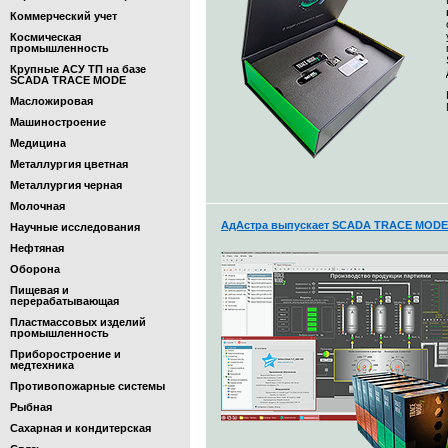
Коммерческий учет
Космическая
промышленность
Крупные АСУ ТП на базе
SCADA TRACE MODE
Масложировая
Машиностроение
Медицина
Металлургия цветная
Металлургия черная
Молочная
АдАстра выпускает SCADA TRACE MODE 7
Научные исследования
Нефтяная
Оборона
Пищевая и
перерабатывающая
Пластмассовых изделий
промышленность
Приборостроение и
медтехника
Противопожарные системы
Рыбная
Сахарная и кондитерская