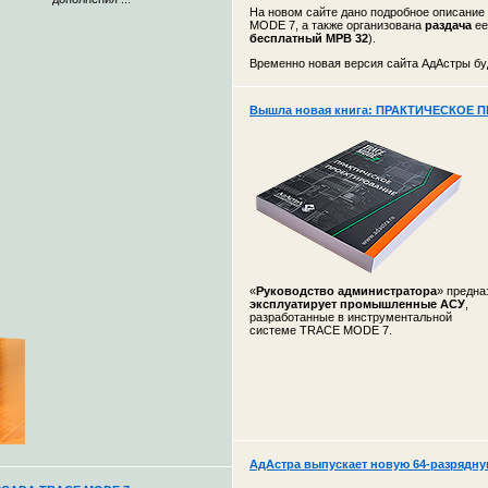
На новом сайте дано подробное описание
MODE 7, а также организована
раздача
ее
бесплатный МРВ 32
).
Временно новая версия сайта АдАстры буд
Вышла новая книга: ПРАКТИЧЕСКОЕ 
«
Руководство администратора
» предн
эксплуатирует промышленные АСУ
,
разработанные в инструментальной
системе TRACE MODE 7.
АдАстра выпускает новую 64-разрядн