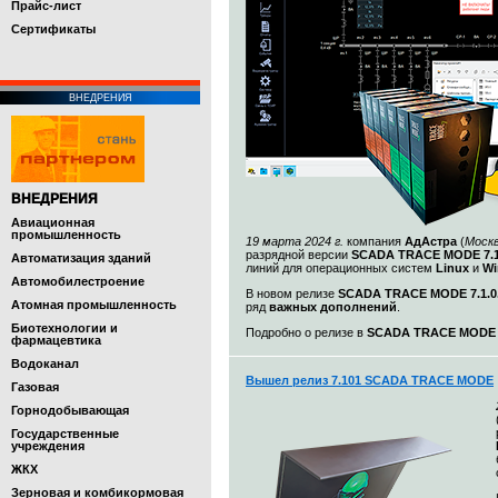
Прайс-лист
Cертификаты
ВНЕДРЕНИЯ
ВНЕДРЕНИЯ
Авиационная
промышленность
19 марта 2024 г.
компания
АдАстра
(
Моск
разрядной версии
SCADA TRACE MODE 7.1
Автоматизация зданий
линий для операционных систем
Linux
и
Wi
Автомобилестроение
В новом релизе
SCADA TRACE MODE 7.1.0.
Атомная промышленность
ряд
важных дополнений
.
Биотехнологии и
Подробно о релизе в
SCADA TRACE MODE 7.
фармацевтика
Водоканал
Вышел релиз 7.101 SCADA TRACE MODE
Газовая
Горнодобывающая
Государственные
учреждения
ЖКХ
Зерновая и комбикормовая