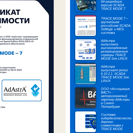
64-разрядную
версию SCADA
TRACE MODE 7
TRACE MODE 7 –
крупнейшая
российская SCADA,
Softlogic и MES-
система
АдАстра
выпускает
высоконадежные
резервированные
серверы TRACE
MODE для LINUX
АдАстра
выпускает релиз
6.10.2.1. SCADA
TRACE MODE для
LINUX
ООО «Ассоциация
ВАСТ» -
авторизованный
партнер АдАстры
в Санкт-
Петербурге
Система
кибербезопасности
Акронис
совместима с
TRACE MODE