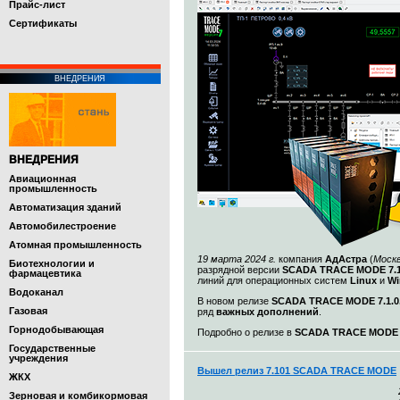
Прайс-лист
Cертификаты
ВНЕДРЕНИЯ
ВНЕДРЕНИЯ
Авиационная
промышленность
Автоматизация зданий
Автомобилестроение
Атомная промышленность
19 марта 2024 г.
компания
АдАстра
(
Моск
Биотехнологии и
разрядной версии
SCADA TRACE MODE 7.1
фармацевтика
линий для операционных систем
Linux
и
Wi
Водоканал
В новом релизе
SCADA TRACE MODE 7.1.0.
Газовая
ряд
важных дополнений
.
Горнодобывающая
Подробно о релизе в
SCADA TRACE MODE 7.
Государственные
учреждения
Вышел релиз 7.101 SCADA TRACE MODE
ЖКХ
Зерновая и комбикормовая