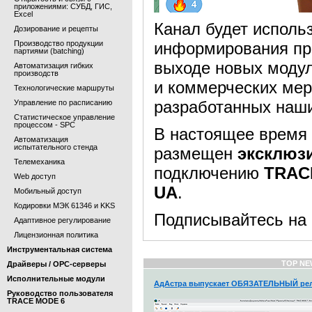
приложениями: СУБД, ГИС,
Excel
Канал будет исполь
Дозирование и рецепты
Производство продукции
информирования пр
партиями (batching)
выходе новых моду
Автоматизация гибких
производств
и коммерческих мер
Технологические маршруты
разработанных наш
Управление по расписанию
Статистическое управление
процессом - SPC
В настоящее врем
Автоматизация
испытательного стенда
размещен
эксклюз
Телемеханика
подключению
TRAC
Web доступ
UA
.
Мобильный доступ
Кодировки МЭК 61346 и KKS
Подписывайтесь на
Адаптивное регулирование
Лицензионная политика
Инструментальная система
TOP NE
Драйверы / OPC-серверы
Исполнительные модули
АдАстра выпускает ОБЯЗАТЕЛЬНЫЙ рел
Руководство пользователя
TRACE MODE 6