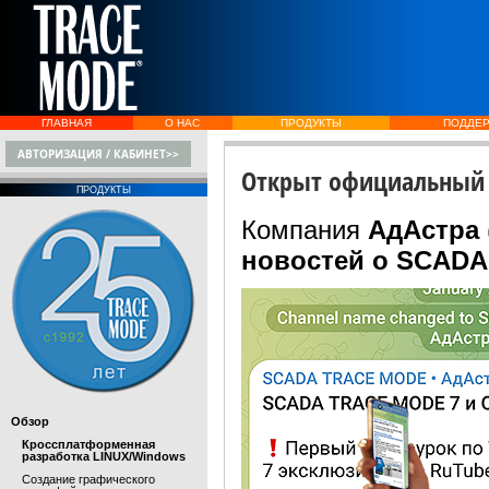
ГЛАВНАЯ
О НАС
ПРОДУКТЫ
ПОДДЕ
АВТОРИЗАЦИЯ / КАБИНЕТ>>
Открыт официальный 
ПРОДУКТЫ
Компания
АдАстра
новостей о SCAD
Обзор
Кроссплатформенная
разработка LINUX/Windows
Создание графического