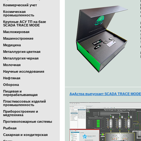
Коммерческий учет
Космическая
промышленность
Крупные АСУ ТП на базе
SCADA TRACE MODE
Масложировая
Машиностроение
Медицина
Металлургия цветная
Металлургия черная
Молочная
Научные исследования
Нефтяная
Оборона
Пищевая и
АдАстра выпускает SCADA TRACE MODE 7
перерабатывающая
Пластмассовых изделий
промышленность
Приборостроение и
медтехника
Противопожарные системы
Рыбная
Сахарная и кондитерская