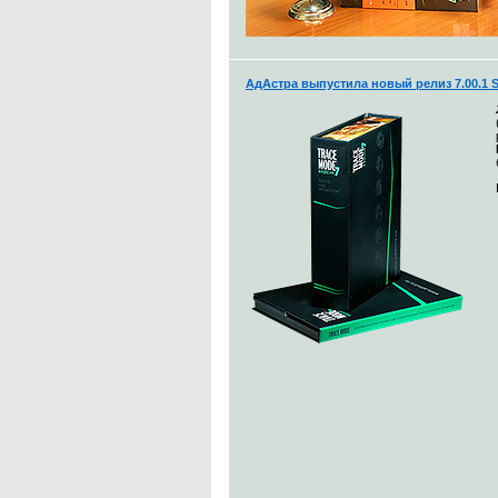
АдАстра выпустила новый релиз 7.00.1