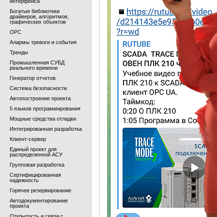
интерфейса
Богатые библиотеки
драйверов, алгоритмов,
графических объектов
OPC
Алармы тревоги и события
Тренды
Промышленная СУБД
реального времени
Генератор отчетов
Система безопасности
Автопостроение проекта
5 языков программирования
Мощные средства отладки
Интегрированная разработка
Клиент-сервер
Единый проект для
распределенной АСУ
Групповая разработка
Сертифицированная
надежность
Горячее резервирование
Автодокументирование
проекта
Открытость и связи с