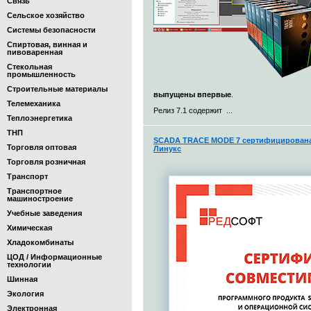
Связь
Сельское хозяйство
Системы безопасности
Спиртовая, винная и
пивоваренная
Стекольная
промышленность
Строительные материалы
выпущены впервые
.
Телемеханика
Релиз 7.1 содержит ...
Теплоэнергетика
ТНП
SCADA TRACE MODE 7 сертифицирована 
Торговля оптовая
Линукс
Торговля розничная
Транспорт
Транспортное
машиностроение
Учебные заведения
Химическая
Хладокомбинаты
ЦОД / Информационные
технологии
Шинная
Экология
Электронная