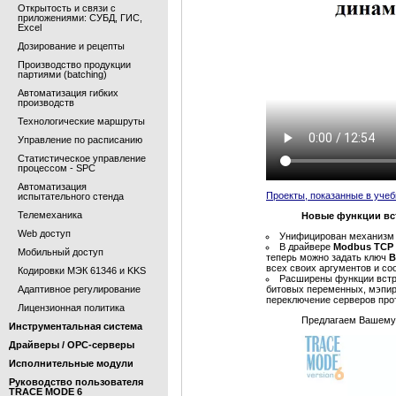
Открытость и связи с
приложениями: СУБД, ГИС,
Excel
Дозирование и рецепты
Производство продукции
партиями (batching)
Автоматизация гибких
производств
Технологические маршруты
Управление по расписанию
Статистическое управление
процессом - SPC
Автоматизация
Проекты, показанные в уче
испытательного стенда
Телемеханика
Новые функции вс
Web доступ
Унифицирован механизм
В драйвере
Modbus TCP
Мобильный доступ
теперь можно задать ключ
B
всех своих аргументов и со
Кодировки МЭК 61346 и KKS
Расширены функции встр
Адаптивное регулирование
битовых переменных, мэпир
переключение серверов про
Лицензионная политика
Предлагаем Вашему
Инструментальная система
Драйверы / OPC-серверы
Исполнительные модули
Руководство пользователя
TRACE MODE 6