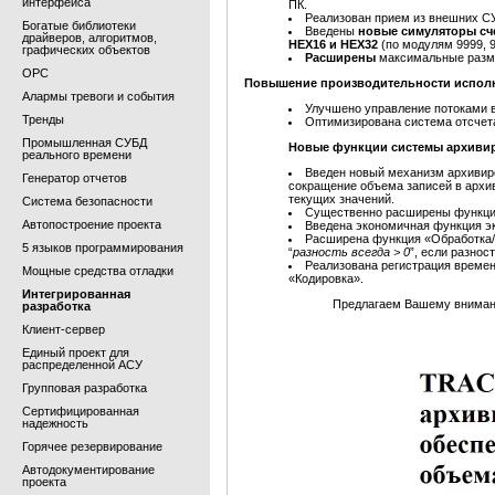
интерфейса
ПК.
Реализован прием из внешних С
Богатые библиотеки
Введены
новые симуляторы сч
драйверов, алгоритмов,
HEX16 и HEX32
(по модулям 9999, 9
графических объектов
Расширены
максимальные разме
OPC
Повышение производительности испол
Алармы тревоги и события
Улучшено управление потоками 
Тренды
Оптимизирована система отсчета
Промышленная СУБД
Новые функции системы архивир
реального времени
Введен новый механизм архивир
Генератор отчетов
сокращение объема записей в архи
текущих значений.
Система безопасности
Существенно расширены функции 
Автопостроение проекта
Введена экономичная функция э
Расширена функция «Обработка/Р
5 языков программирования
“
разность всегда > 0
”, если разно
Реализована регистрация временн
Мощные средства отладки
«Кодировка».
Интегрированная
Предлагаем Вашему вниман
разработка
Клиент-сервер
Единый проект для
распределенной АСУ
Групповая разработка
Сертифицированная
надежность
Горячее резервирование
Автодокументирование
проекта