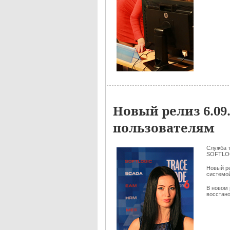
Новый релиз 6.0
пользователям
Служба 
SOFTLOG
Новый р
системо
В новом 
восстано