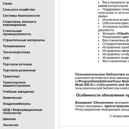
Восстановлены ф
Связь
слоте
контроллеров
Поддержана гене
Сельское хозяйство
получении от источ
Системы безопасности
время.
Исключена возмо
Спиртовая, винная и
Обеспечена фикс
пивоваренная
Устранена ошибк
документа.
Стекольная
Функции «
Обрабо
промышленность
Реализовано
цен
Строительные материалы
Восстановлена ф
Откорректированы
Телемеханика
Исправлена ошибк
Исправлены
нето
Теплоэнергетика
Исправлено отоб
Исправлено выде
ТНП
Восстановление с
Торговля оптовая
Торговля розничная
Пользовательские библиотеки к
Транспорт
компонентов tmdevenv.tmul (имеющ
c:\ProgramData\AdAstra\Trace Mod
Транспортное
Mode IDE 6\
и
c\:Documents and Set
машиностроение
пользовательской библиотеки компо
Учебные заведения
Особенности обновления п
Химическая
Внимание!
Обновление
программ
Хладокомбинаты
только программы,
зарегистриров
Регистрационная информация наход
ЦОД / Информационные
технологии
С вопросами
Шинная
Экология