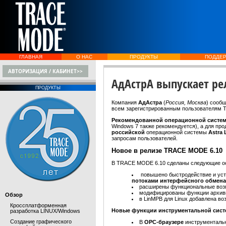
ГЛАВНАЯ
О НАС
ПРОДУКТЫ
ПОДДЕ
АВТОРИЗАЦИЯ / КАБИНЕТ>>
АдАстрА выпускает ре
ПРОДУКТЫ
Компания
АдАстра
(
Россия, Москва
) сооб
всем зарегистрированным пользователям T
Рекомендованной операционной систе
Windows 7 также рекомендуется), а для пр
российской
операционной системы
Astra 
запросам пользователей.
Новое в релизе TRACE MODE 6.10
В TRACE MODE 6.10 сделаны следующие о
повышено быстродействие и ус
потоками интерфейсного обмен
расширены функциональные возм
модифицированы функции архиви
Обзор
в LinМРВ для Linux добавлена в
Кроссплатформенная
Новые функции инструментальной сист
разработка LINUX/Windows
Создание графического
В
OPC-браузере
инструменталь