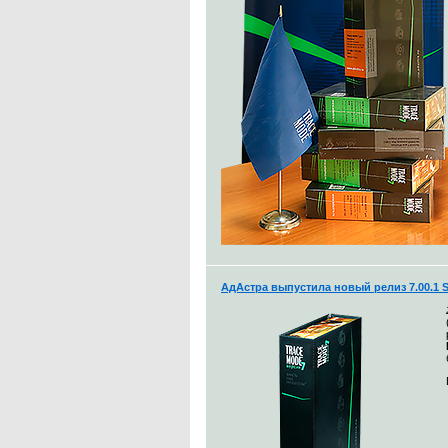
АдАстра выпустила новый релиз 7.00.1