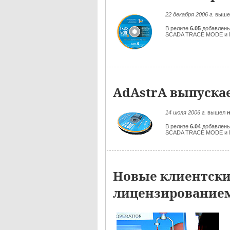
22 декабря 2006 г.
выш
В релизе
6.05
добавлены
SCADA TRACE MODE и M
AdAstrA выпуска
14 июля 2006 г.
вышел
В релизе
6.04
добавлены
SCADA TRACE MODE и M
Новые клиентски
лицензирование