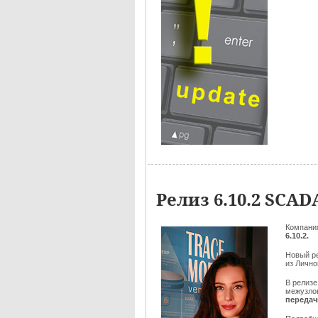
Релиз 6.10.2 SCA
Компан
6.10.2.
Новый р
из Лично
В релизе
межузлов
передач