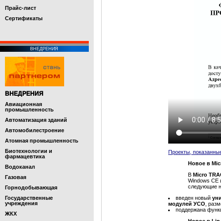
Прайс-лист
Cертификаты
ВНЕДРЕНИЯ
ВНЕДРЕНИЯ
Авиационная
промышленность
Автоматизация зданий
Автомобилестроение
Атомная промышленность
Биотехнологии и
Проекты, показанны
фармацевтика
Новое в Mic
Водоканал
В
Micro TR
Газовая
Windows CE
следующие н
Горнодобывающая
Государственные
введен новый
ун
учреждения
модулей УСО
, раз
поддержана функц
ЖКХ