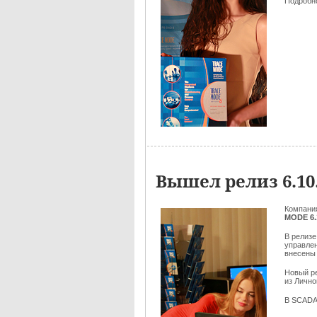
Подробн
Вышел релиз 6.1
Компан
MODE 6.1
В релизе
управле
внесены
Новый р
из Лично
В SCADA