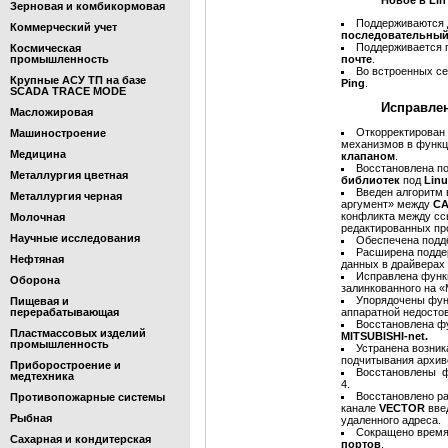
Новое в Li
Зерновая и комбикормовая
Поддерживаются 
Коммерческий учет
последовательный
Поддерживается 
Космическая
промышленность
почте
.
Во встроенных с
Крупные АСУ ТП на базе
Ping
.
SCADA TRACE MODE
Исправле
Масложировая
Откорректирован
Машиностроение
механизмов в функц
Медицина
клапаном
.
Восстановлена п
Металлургия цветная
библиотек
под
Linu
Введен алгоритм 
Металлургия черная
аргумент» между
CA
конфликта между сс
Молочная
редактированных пр
Научные исследования
Обеспечена под
Расширена подде
Нефтяная
данных в драйверах
Исправлена функ
Оборона
залинкованного на 
Упорядочены функ
Пищевая и
перерабатывающая
аппаратной недосто
Восстановлена фу
Пластмассовых изделий
MITSUBISHI-net.
промышленность
Устранена возни
подчитывания архив
Приборостроение и
Восстановлены ф
медтехника
4.
Восстановлено р
Противопожарные системы
канале
VECTOR
вве
Рыбная
удаленного адреса.
Сокращено время
Сахарная и кондитерская
портов
.