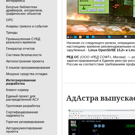
интерфейса
Богатые библиотеки
драйверов, алгоритмов,
графических объектов
OPC
Алармы тревоги и события
Тренды
Промышленная СУБД
реального времени
Начиная со следующего релиза, операцио
настоящему времени рекомендованными оп
Генератор отчетов
зарубежные -
Linux OpenSUSE 13.2+ и Linu
Система безопасности
РЕД ОС
(ООО «РЕД СОФТ»
,
Москва
) — ро
зарегистрированный в Едином реестре рос
Автопостроение проекта
России на соответствие требованиям про
5 языков программирования
Мощные средства отладки
Интегрированная
разработка
Клиент-сервер
АдАстра выпуска
Единый проект для
распределенной АСУ
Групповая разработка
Сертифицированная
надежность
Горячее резервирование
Автодокументирование
проекта