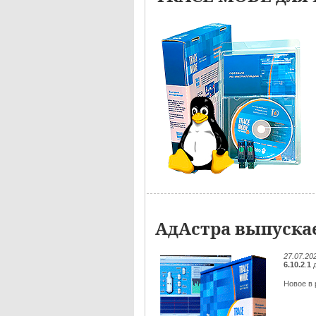
АдАстра выпускае
27.07.20
6.10.2
.
1
д
Новое в р