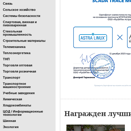
Связь
Сельское хозяйство
Системы безопасности
Спиртовая, винная и
пивоваренная
Стекольная
промышленность
Строительные материалы
Телемеханика
Теплоэнергетика
ТНП
Торговля оптовая
Торговля розничная
Транспорт
Транспортное
машиностроение
Учебные заведения
Химическая
Хладокомбинаты
Награжден лучши
ЦОД / Информационные
технологии
Шинная
Экология