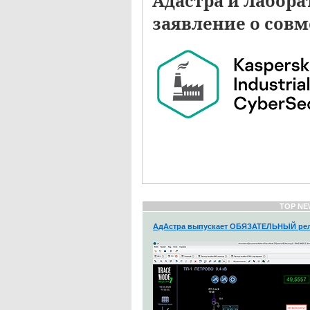
Адастра и Лабора
заявление о сов
TOP NE
АдАстра выпускает ОБЯЗАТЕЛЬНЫЙ рел