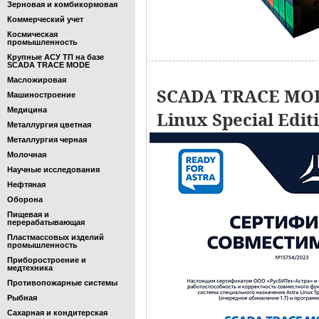
Зерновая и комбикормовая
Коммерческий учет
Космическая
промышленность
Крупные АСУ ТП на базе
SCADA TRACE MODE
Масложировая
SCADA TRACE MOD
Машиностроение
Медицина
Linux Special Edit
Металлургия цветная
Металлургия черная
Молочная
Научные исследования
Нефтяная
Оборона
Пищевая и
перерабатывающая
Пластмассовых изделий
промышленность
Приборостроение и
медтехника
Противопожарные системы
Рыбная
Сахарная и кондитерская