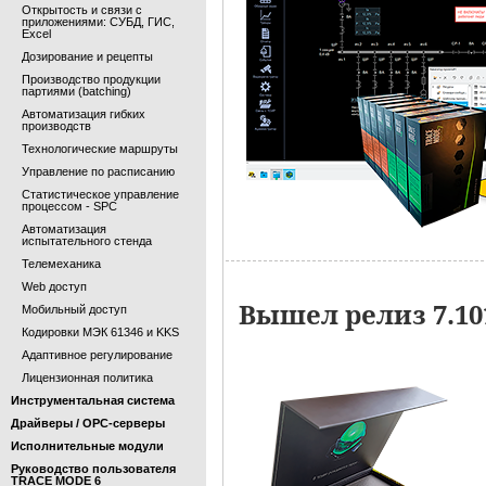
Открытость и связи с
приложениями: СУБД, ГИС,
Excel
Дозирование и рецепты
Производство продукции
партиями (batching)
Автоматизация гибких
производств
Технологические маршруты
Управление по расписанию
Статистическое управление
процессом - SPC
Автоматизация
испытательного стенда
Телемеханика
Web доступ
Вышел релиз 7.1
Мобильный доступ
Кодировки МЭК 61346 и KKS
Адаптивное регулирование
Лицензионная политика
Инструментальная система
Драйверы / OPC-серверы
Исполнительные модули
Руководство пользователя
TRACE MODE 6