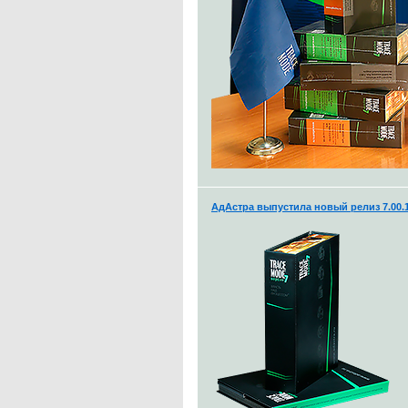
АдАстра выпустила новый релиз 7.00