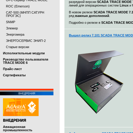
OPC-сервер TRACE MODE
разрядной версии
SCADA TRACE MODE 7
линий для операционных систем
Linux
и
ROC (Emerson)
В новом релизе
SCADA TRACE MODE 7.1.
САТ-500 (МНПП САТУРН
ПРОГЭС)
ряд
важных дополнений
.
SNMP
Подробно о релизе в
SCADA TRACE MODE 
Элемер
Энергомера
Вышел релиз 7.101 SCADA TRACE MO
ЭНЕРГОСЕРВИС ЭНИП-2
Старые версии
Исполнительные модули
Руководство пользователя
TRACE MODE 6
Прайс-лист
Cертификаты
ВНЕДРЕНИЯ
ВНЕДРЕНИЯ
Авиационная
промышленность