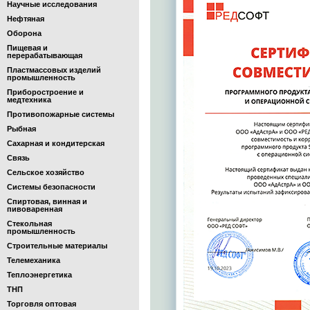
Научные исследования
Нефтяная
Оборона
Пищевая и
перерабатывающая
Пластмассовых изделий
промышленность
Приборостроение и
медтехника
Противопожарные системы
Рыбная
Сахарная и кондитерская
Связь
Сельское хозяйство
Системы безопасности
Спиртовая, винная и
пивоваренная
Стекольная
промышленность
Строительные материалы
Телемеханика
Теплоэнергетика
ТНП
Торговля оптовая