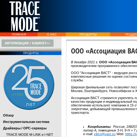
ГЛАВНАЯ
О НАС
ПРОДУКТЫ
ПОДДЕ
АВТОРИЗАЦИЯ / КАБИНЕТ>>
ООО «Ассоциация ВАС
ПРОДУКТЫ
В декабре 2021 г.
ООО «Ассоциация В
производителем программного обеспечен
ООО "Ассоциация ВАСТ" - ведущее россий
комплексные решения по оценке состояни
службы.
Широкая филиальная сеть позволяет пост
Москве, Екатеринбурге, Новосибирске и Х
Ассоциация ВАСТ стремится укреплять п
качество продукции и индивидуальный п
обеспечение используют компании в 15 
энергетики, добывающей промышленности
транспорта.
Обзор
Инструментальная система
Координаты
:
Россия, 198207
Драйверы / OPC-серверы
литер А, помещение 3-Н, 9-Н
+ 7
e-mail:
vibro@vast.su
Web:
https://
TRACE MODE M-LINK и I-NET