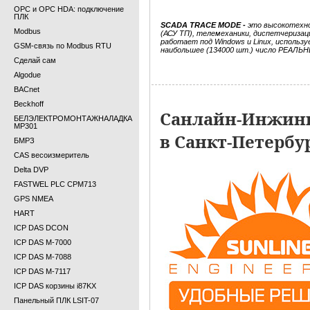
OPC и OPC HDA: подключение
ПЛК
SCADA TRACE MODE -
это высокотехно
Modbus
(АСУ ТП), телемеханики, диспетчериза
работает под Windows и Linux, использу
GSM-связь по Modbus RTU
наибольшее (
134000
шт.) число РЕАЛЬНЫ
Сделай сам
Algodue
BACnet
Beckhoff
Санлайн-Инжини
БЕЛЭЛЕКТРОМОНТАЖНАЛАДКА
МР301
в Санкт-Петербу
БМРЗ
CAS весоизмеритель
Delta DVP
FASTWEL PLC CPM713
GPS NMEA
HART
ICP DAS DCON
ICP DAS M-7000
ICP DAS M-7088
ICP DAS M-7117
ICP DAS корзины i87KX
Панельный ПЛК LSIT-07