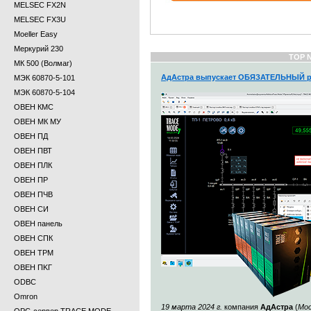
MELSEC FX2N
MELSEC FX3U
Moeller Easy
Меркурий 230
TOP 
МК 500 (Волмаг)
АдАстра выпускает ОБЯЗАТЕЛЬНЫЙ р
МЭК 60870-5-101
МЭК 60870-5-104
ОВЕН КМС
ОВЕН МК МУ
ОВЕН ПД
ОВЕН ПВТ
ОВЕН ПЛК
ОВЕН ПР
ОВЕН ПЧВ
ОВЕН СИ
ОВЕН панель
ОВЕН СПК
ОВЕН ТРМ
ОВЕН ПKГ
ODBC
Omron
19 марта 2024 г.
компания
АдАстра
(
Мос