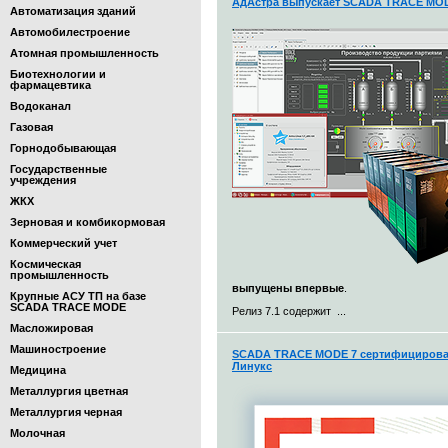
АдАстра выпускает SCADA TRACE MODE
Автоматизация зданий
Автомобилестроение
Атомная промышленность
Биотехнологии и
фармацевтика
Водоканал
Газовая
Горнодобывающая
Государственные
учреждения
ЖКХ
Зерновая и комбикормовая
Коммерческий учет
Космическая
промышленность
выпущены впервые
.
Крупные АСУ ТП на базе
SCADA TRACE MODE
Релиз 7.1 содержит ...
Масложировая
Машиностроение
SCADA TRACE MODE 7 сертифицирован
Линукс
Медицина
Металлургия цветная
Металлургия черная
Молочная