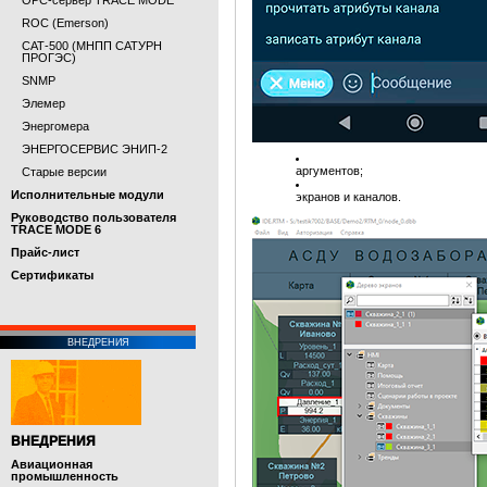
OPC-сервер TRACE MODE
ROC (Emerson)
САТ-500 (МНПП САТУРН
ПРОГЭС)
SNMP
Элемер
Энергомера
ЭНЕРГОСЕРВИС ЭНИП-2
аргументов;
Старые версии
Исполнительные модули
экранов и каналов.
Руководство пользователя
TRACE MODE 6
Прайс-лист
Cертификаты
ВНЕДРЕНИЯ
ВНЕДРЕНИЯ
Авиационная
промышленность