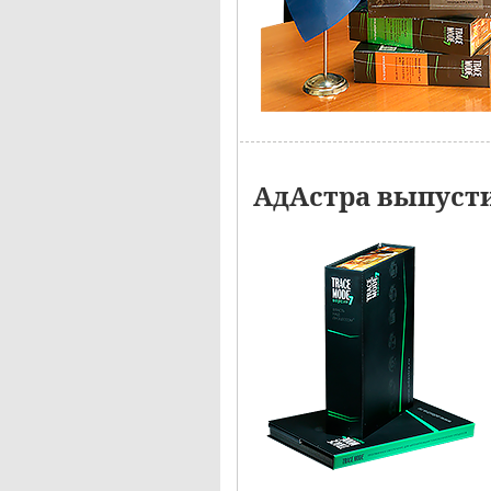
АдАстра выпусти