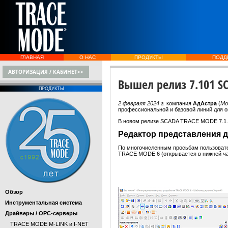
ГЛАВНАЯ
О НАС
ПРОДУКТЫ
ПОДД
АВТОРИЗАЦИЯ / КАБИНЕТ>>
Вышел релиз 7.101 S
ПРОДУКТЫ
2 февраля 2024 г.
компания
АдАстра
(
Мо
профессиональной и базовой линий для 
В новом релизе SCADA TRACE MODE 7.1.0
Редактор представления 
По многочисленным просьбам пользовате
TRACE MODE 6 (открывается в нижней ча
Обзор
Инструментальная система
Драйверы / OPC-серверы
TRACE MODE M-LINK и I-NET