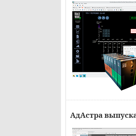
АдАстра выпуска