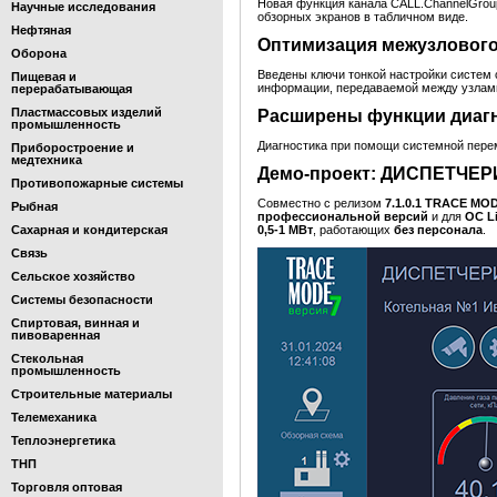
Новая функция канала CALL.ChannelGroup 
Научные исследования
обзорных экранов в табличном виде.
Нефтяная
Оптимизация межузловог
Оборона
Введены ключи тонкой настройки систем
Пищевая и
информации, передаваемой между узлами
перерабатывающая
Пластмассовых изделий
Расширены функции диагн
промышленность
Диагностика при помощи системной пер
Приборостроение и
медтехника
Демо-проект: ДИСПЕТЧ
Противопожарные системы
Совместно с релизом
7.1.0.1 TRACE MO
Рыбная
профессиональной версий
и для
ОС L
Сахарная и кондитерская
0,5-1 МВт
, работающих
без персонала
.
Связь
Сельское хозяйство
Системы безопасности
Спиртовая, винная и
пивоваренная
Стекольная
промышленность
Строительные материалы
Телемеханика
Теплоэнергетика
ТНП
Торговля оптовая