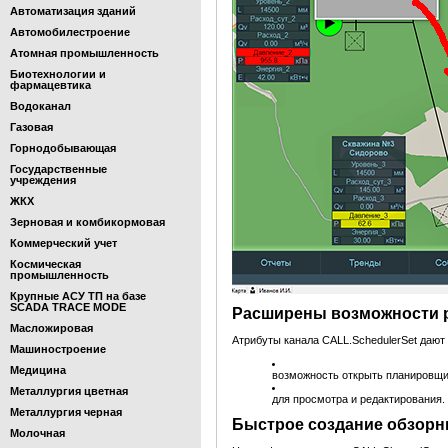
Автоматизация зданий
Автомобилестроение
Атомная промышленность
Биотехнологии и
фармацевтика
Водоканал
Газовая
Горнодобывающая
Государственные
учреждения
ЖКХ
Зерновая и комбикормовая
Коммерческий учет
Космическая
промышленность
Крупные АСУ ТП на базе
SCADA TRACE MODE
Расширены возможности 
Масложировая
Атрибуты канала CALL.SchedulerSet дают
Машиностроение
Медицина
возможность открыть планировщи
Металлургия цветная
для просмотра и редактирования.
Металлургия черная
Быстрое создание обзорн
Молочная