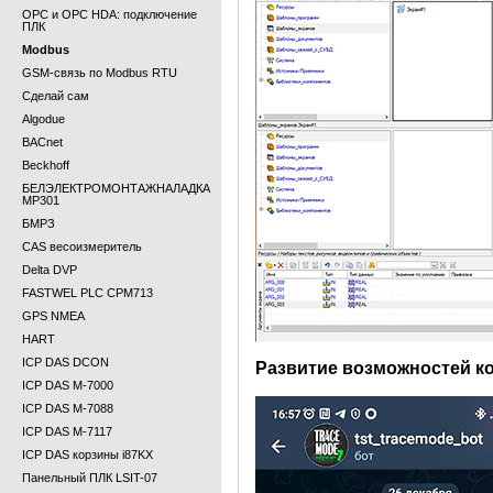
OPC и OPC HDA: подключение
ПЛК
Modbus
GSM-связь по Modbus RTU
Сделай сам
Algodue
BACnet
Beckhoff
БЕЛЭЛЕКТРОМОНТАЖНАЛАДКА
МР301
БМРЗ
CAS весоизмеритель
Delta DVP
FASTWEL PLC CPM713
GPS NMEA
HART
ICP DAS DCON
Развитие возможностей к
ICP DAS M-7000
ICP DAS M-7088
ICP DAS M-7117
ICP DAS корзины i87KX
Панельный ПЛК LSIT-07