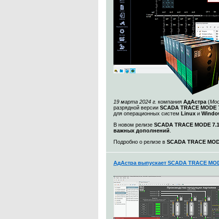
19 марта 2024 г.
компания
АдАстра
(
Мос
разрядной версии
SCADA TRACE MODE 7
для операционных систем
Linux
и
Windo
В новом релизе
SCADA TRACE MODE 7.1.
важных дополнений
.
Подробно о релизе в
SCADA TRACE MODE 
АдАстра выпускает SCADA TRACE MODE