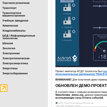
Торговля розничная
Транспорт
Транспортное
машиностроение
Учебные заведения
Химическая
Хладокомбинаты
ЦОД / Информационные
технологии
Шинная
Экология
Электронная
Электротехническая
Электроэнергетика
Энергетика
Проект имитатор АСДУ теплосети был
по
Энергосбережение
дополнительных материалов TRACE 
ВНИМАНИЕ!
Для получения демо-приме
ОБНОВЛЕН ДЕМО-ПРОЕКТ
В соответствии с новыми возможностям
WaterIntake_demo.zip,
демонстрирующи
всплывающие окна Отчета событий
.