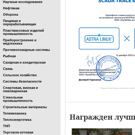
Научные исследования
Нефтяная
Оборона
Пищевая и
перерабатывающая
Пластмассовых изделий
промышленность
Приборостроение и
медтехника
Противопожарные системы
Рыбная
Сахарная и кондитерская
Связь
Сельское хозяйство
Системы безопасности
Спиртовая, винная и
пивоваренная
Стекольная
промышленность
Строительные материалы
Телемеханика
Награжден лучши
Теплоэнергетика
ТНП
Торговля оптовая