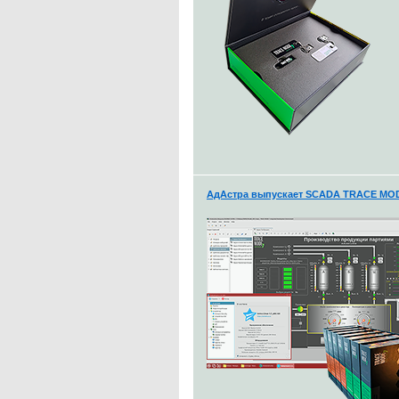
АдАстра выпускает SCADA TRACE MODE