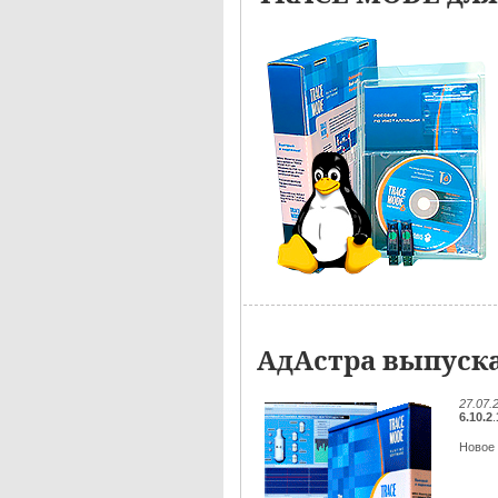
АдАстра выпуска
27.07.
6.10.2
.
Новое 