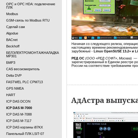
OPC и OPC HDA: подключение
ПЛК
Modbus
GSM-связь по Modbus RTU
Сделай сам
Algodue
BACnet
Начиная со следующего релиза, операц
Beckhoff
настоящему времени рекомендованными 
зарубежные -
Linux OpenSUSE 13.2+ и Li
БЕЛЭЛЕКТРОМОНТАЖНАЛАДКА
МР301
РЕД ОС
(ООО «РЕД СОФТ»
,
Москва
) — 
зарегистрированный в Едином реестре р
БМРЗ
России на соответствие требованиям пр
CAS весоизмеритель
Delta DVP
FASTWEL PLC CPM713
GPS NMEA
HART
АдАстра выпуск
ICP DAS DCON
ICP DAS M-7000
ICP DAS M-7088
ICP DAS M-7117
ICP DAS корзины i87KX
Панельный ПЛК LSIT-07