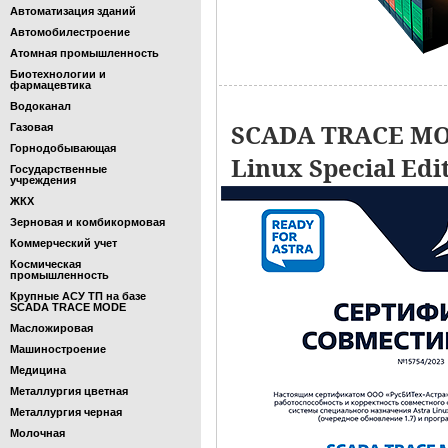
Автоматизация зданий
Автомобилестроение
Атомная промышленность
Биотехнологии и
фармацевтика
Водоканал
SCADA TRACE MOD
Газовая
Горнодобывающая
Linux Special Edi
Государственные
учреждения
ЖКХ
Зерновая и комбикормовая
Коммерческий учет
Космическая
промышленность
Крупные АСУ ТП на базе
SCADA TRACE MODE
Масложировая
Машиностроение
Медицина
Металлургия цветная
Металлургия черная
Молочная