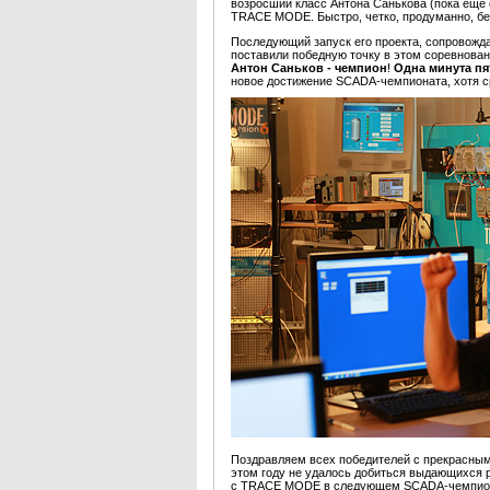
возросший класс Антона Санькова (пока еще 
TRACE MODE. Быстро, четко, продуманно, б
Последующий запуск его проекта, сопровожд
поставили победную точку в этом соревнова
Антон Саньков - чемпион
!
Одна минута пя
новое достижение SCADA-чемпионата, хотя с
Поздравляем всех победителей с прекрасными
этом году не удалось добиться выдающихся 
с TRACE MODE в следующем SCADA-чемпио