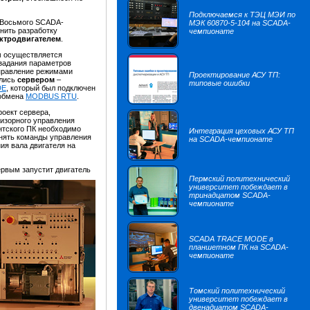
Подключаемся к ТЭЦ МЭИ по
 Восьмого SCADA-
МЭК 60870-5-104 на SCADA-
нить разработку
чемпионате
ктродвигателем
.
м осуществляется
 задания параметров
управление режимами
Проектирование АСУ ТП:
ались
сервером
–
типовые ошибки
DE
, который был подключен
 обмена
MODBUS RTU
.
роект сервера,
изорного управления
нтского ПК необходимо
Интеграция цеховых АСУ ТП
нять команды управления
на SCADA-чемпионате
ия вала двигателя на
ервым запустит двигатель
Пермский политехнический
университет побеждает в
тринадцатом SCADA-
чемпионате
SCADA TRACE MODE в
планшетном ПК на SCADA-
чемпионате
Томский политехнический
университет побеждает в
двенадцатом SCADA-