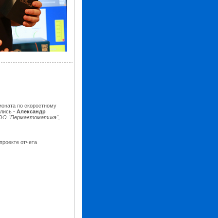
ионата по скоростному
лись -
Александр
О "Пермавтоматика",
проекте отчета