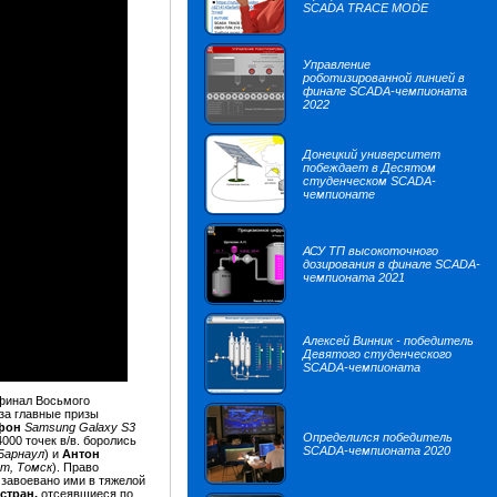
SCADA TRACE MODE
Управление
роботизированной линией в
финале SCADA-чемпионата
2022
Донецкий университет
побеждает в Десятом
студенческом SCADA-
чемпионате
АСУ ТП высокоточного
дозирования в финале SCADA-
чемпионата 2021
Алексей Винник - победитель
Девятого студенческого
SCADA-чемпионата
 финал Восьмого
за главные призы
фон
Samsung Galaxy S3
Определился победитель
4000 точек в/в. боролись
SCADA-чемпионата 2020
Барнаул
) и
Антон
ет,
Томск
). Право
 завоевано ими в тяжелой
 стран,
отсеявшиеся по