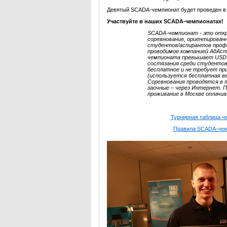
Девятый SCADA-чемпионат будет проведен 
Участвуйте в наших SCADA-чемпионатах!
SCADA-чемпионат - это отк
соревнование, ориентирован
студентов/аспирантов профи
проводимое компанией АдАстр
чемпионата превышает USD 
состязания среди студентов
бесплатное и не требует п
(используется бесплатная 
Соревнования проводятся в т
заочные – через Интернет. П
проживание в Москве оплачи
Турнирная таблица ч
Правила SCADA-че