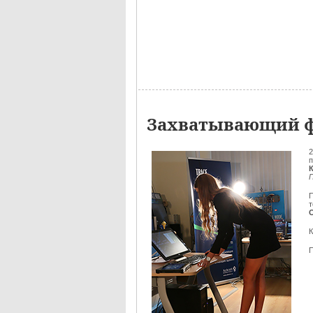
Захватывающий ф
2
п
П
К