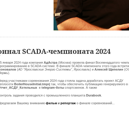
инал SCADA-чемпионата 2024
5 января 2024 года компания
АдАстра
(
Москва
) провела финал Восемнадцатого чемп
рограммированию в SCADA-системе. В финале SCADA-чемпионата этого года встрети
Коновалов
(
АО "Ярославские Энерго Системы", Ярославль
) и
Алексей Щепелин
(
ОО
Пермь
).
еред участниками соревнования 2024 года стояла задача доработать проект АСДУ
теплосети
BoilerHouseInitial.tmprj
так, чтобы обеспечить публикацию генерируемого в 
Отчет_АСДУ_Котельных
в
telegram-боты
спортсменов. А также
онтроль задания проводился с промышленного планшета
Durabook
.
Предлагаем Вашему вниманию
фильм
и
репортаж
о финале соревнований...