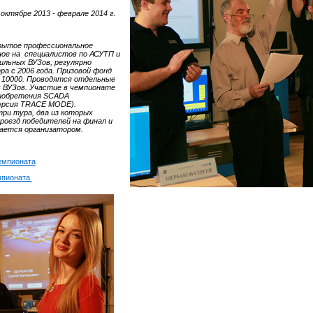
в
октябре 2013 - феврале 2014 г
.
рытое профессиональное
ное на специалистов по АСУТП и
льных ВУЗов, регулярно
а с 2006 года. Призовой фонд
10000. Проводятся отдельные
 ВУЗов. Участие в чемпионате
риобретения SCADA
версия TRACE MODE).
ри тура, два из которых
роезд победителей на финал и
вается организатором.
емпионата
мпионата