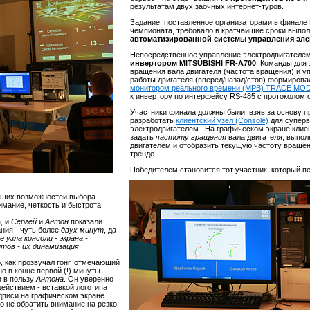
результатам двух заочных интернет-туров.
Задание, поставленное организаторами в финале
чемпионата, требовало в кратчайшие сроки выпол
автоматизированной системы управления эле
Непосредственное управление электродвигателе
инвертором MITSUBISHI FR-A700
. Команды для
вращения вала двигателя (частота вращения) и 
работы двигателя (вперед/назад/стоп) формиров
монитором реального времени (МРВ) TRACE MO
к инвертору по интерфейсу RS-485 с протоколом
Участники финала должны были, взяв за основу п
разработать
клиентский узел (Console)
для суперв
электродвигателем. На графическом экране клие
задать
частоту вращения
вала двигателя, выпол
двигателем и отобразить текущую частоту вращен
тренде.
Победителем становится тот участник, который п
льших возможностей выбора
мание, четкость и быстрота
, и
Сергей
и
Антон
показали
ния - чуть более
двух минут
, да
е узла консоли - экрана -
тов - их динамизация
.
о, как прозвучал гонг, отмечающий
о в конце первой (!) минуты
 в пользу
Антона
. Он уверенно
ействием - вставкой логотипа
иси на графическом экране.
ло не обратить внимание на резко