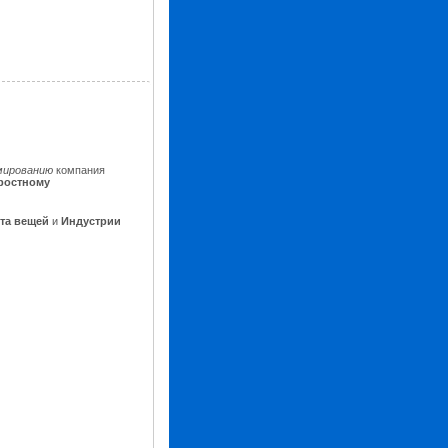
ммированию
компания
ростному
ета вещей
и
Индустрии