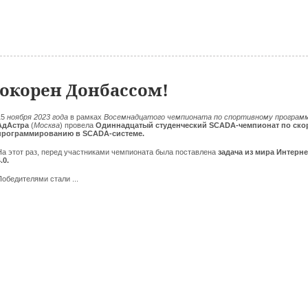
окорен Донбассом!
15
ноября 2023 года
в рамках
Восемнадцатого чемпионата по спортивному програ
АдАстра
(
Москва
) провела
Одиннадцатый студенческий SCADA-чемпионат по ско
программированию в SCADA-системе.
На этот раз, перед участниками чемпионата была поставлена
задача из мира Интерн
.0.
Победителями стали ...