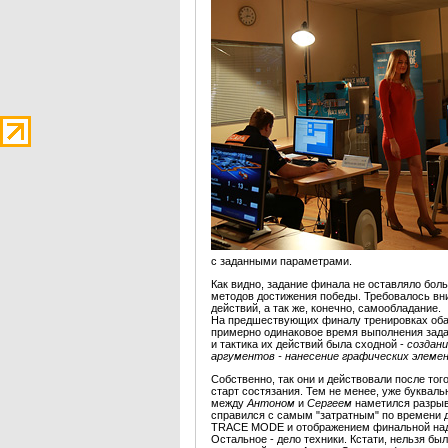
с заданными параметрами.
Как видно, задание финала не оставляло бо
методов достижения победы. Требовалось вни
действий, а так же, конечно, самообладание.
На предшествующих финалу тренировках оба
примерно одинаковое время выполнения зада
и тактика их действий была сходной -
создани
аргументов - нанесение графических элемен
Собственно, так они и действовали после тог
старт состязания. Тем не менее, уже буквальн
между
Антоном
и
Сергеем
наметился разрыв
справился с самым "затратным" по времени д
TRACE MODE и отображением финальной надп
Остальное - дело техники. Кстати, нельзя бы