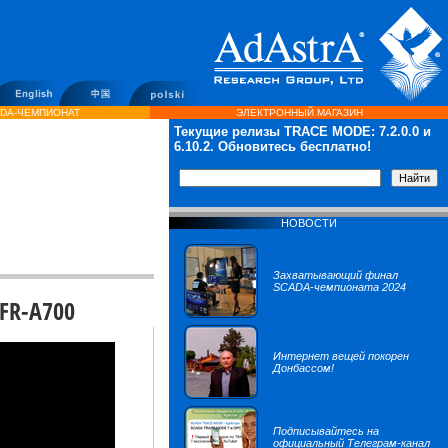
DA-ЧЕМПИОНАТ
ЭЛЕКТРОННЫЙ МАГАЗИН
Текущие релизы TRACE MODE:
7.2.0.0
и
6.10.2. Обновитесь бесплатно!
НОВОСТИ
Захватывающий финал
SCADA-чемпионата 2024
FR-A700
Интернет вещей покорен
Донбассом!
Подписывайтесь на
официальный Телеграм-канал