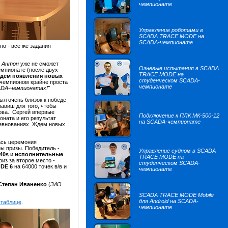
чемпионате
Управление роботами в
SCADA TRACE MODE на
SCADA-чемпионате
о - все же задания
й
Антон
уже не сможет
Огневые испытания в SCADA
пионате (после двух
TRACE MODE на
дем появления новых
студенческом SCADA-
чемпионом крайне проста
чемпионате
ADA-чемпионатах!"
ыл очень близок к победе
лавиш для того, чтобы
ова. Сергей впервые
Подключение к ПЛК МК-500-12
ната и его результат
на SCADA-чемпионате
ревнованиях. Ждем новых
ась церемония
ы призы. Победитель -
Управление судном в SCADA
740s
и
исполнительные
TRACE MODE на
риз за второе место -
студенческом SCADA-
DE 6
на 64000 точек в/в и
чемпионате
Степан Иваненко
(
ЗАО
SCADA TRACE MODE Mobile
для Android на SCADA-
 таблице
.
чемпионате