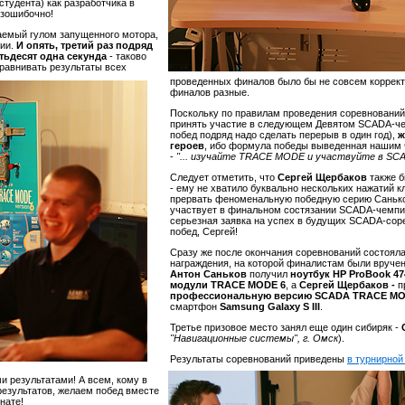
студента) как разработчика в
езошибочно!
аемый гулом запущенного мотора,
нии.
И опять, третий раз подряд
тьдесят одна секунда
- таково
равнивать результаты всех
проведенных финалов было бы не совсем корректн
финалов разные.
Поскольку по правилам проведения соревновани
принять участие в
следующем Девятом SCADA-чем
побед подряд надо сделать перерыв в один год),
ж
героев
, ибо формула победы выведенная нашим 
-
"... изучайте TRACE MODE и участвуйте в SC
Следует отметить, что
Сергей Щербаков
также б
- ему не хватило буквально нескольких нажатий к
прервать феноменальную победную серию Саньк
участвует в финальном состязании SCADA-чемпио
серьезная заявка на успех в будущих SCADA-со
побед, Сергей!
Сразу же после окончания соревнований состоял
награждения, на которой финалистам были вручен
Антон Саньков
получил
ноутбук
HP ProBook 4
модули TRACE MODE 6
, а
Сергей Щербаков -
п
профессиональную версию SCADA TRACE MO
смартфон
Samsung Galaxy S III
.
Третье призовое место занял еще один сибиряк -
"Навигационные системы", г. Омск
).
Результаты соревнований приведены
в турнирной
 результатами! А всем, кому в
результатов, желаем побед вместе
нате!