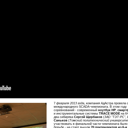
7
февраля 2013 года
, компания АдАстра провела
международного SCADA-чемпионата. В этом году 
соревнований - современный
ноутбук HP
,
смарт
и инструментальные системы
TRACE MODE
на 6
два сибиряка
Сергей Щербаков
(
ЗАО "ТЭТ-РС",
Саньков
(
Томский политехнический университ
участвовать в финальной части чемпионата было
борьбе - на старт вышли
70
претендентов из 6-и