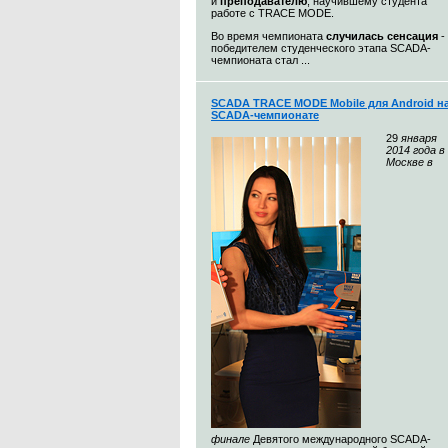
и
преподавателю
, научившему студента
работе с TRACE MODE.
Во время чемпионата
случилась сенсация
-
победителем студенческого этапа SCADA-
чемпионата стал ...
SCADA TRACE MODE Mobile для Android н
SCADA-чемпионате
29
января
2014 года в
Москве в
финале
Девятого международного SCADA-