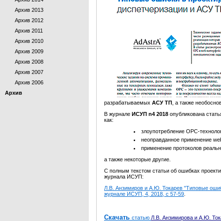
Архив 2013
Архив 2012
Архив 2011
Архив 2010
Архив 2009
Архив 2008
Архив 2007
Архив 2006
Архив
разрабатываемых
АСУ ТП
, а также необосн
В журнале
ИСУП n4 2018
опубликована стать
как:
злоупотребление OPC-технолог
неоправданное применение we
применение протоколов реальн
а также некоторые другие.
С полным текстом статьи об ошибках проект
журнала ИСУП:
Л.В. Анзимиров и А.Ю. Токарев "Типовые оши
журнале ИСУП, 4, 2018, c 57-59
.
Скачать
статью
Л.В. Анзимирова и А.Ю. То