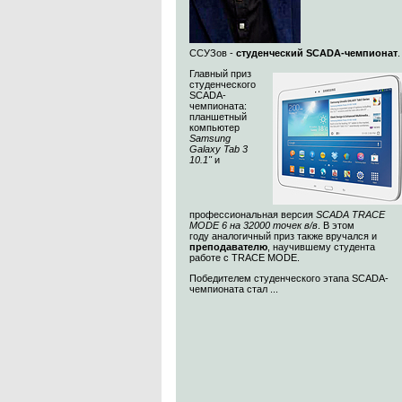
ССУЗов -
студенческий SCADA-чемпионат
Главный приз
студенческого
SCADA-
чемпионата:
планшетный
компьютер
Samsung
Galaxy Tab 3
10.1"
и
профессиональная версия
SCADA TRACE
MODE 6 на 32000 точек в/в
. В этом
году аналогичный приз также вручался и
преподавателю
, научившему студента
работе с TRACE MODE.
Победителем студенческого этапа SCADA-
чемпионата стал ...