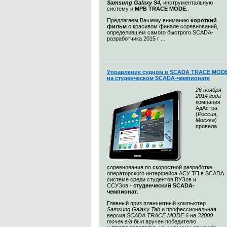
Samsung Galaxy S4,
инструментальную
систему и
МРВ TRACE MODE
..
Предлагаем Вашему вниманию
короткий
фильм
о красивом финале соревнований,
определившем самого быстрого SCADA-
разработчика 2015 г ...
Управление судном в SCADA TRACE MOD
на студенческом SCADA-чемпионате
26 ноября
2014 года
компания
АдАстра
(
Россия,
Москва
)
провела
соревнования по скоростной разработке
операторского интерфейса АСУ ТП в SCADA
системе среди студентов ВУЗов и
ССУЗов -
студенческий SCADA-
чемпионат
.
Главный приз планшетный компьютер
Samsung Galaxy Tab
и профессиональная
версия
SCADA TRACE MODE 6 на 32000
точек в/в
был вручен победителю