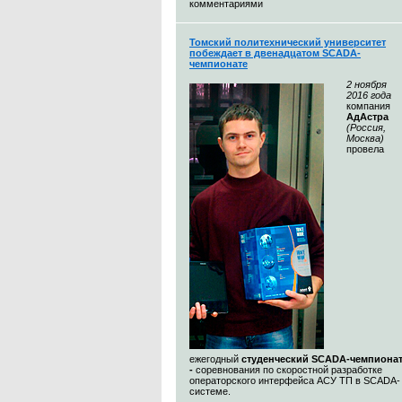
комментариями
Томский политехнический университет
побеждает в двенадцатом SCADA-
чемпионате
2 ноября
2016 года
компания
АдАстра
(Россия,
Москва)
провела
ежегодный
студенческий SCADA-чемпиона
-
соревнования по скоростной разработке
операторского интерфейса АСУ ТП в SCADA-
системе.