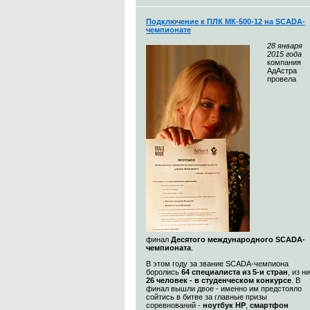
Подключение к ПЛК МК-500-12 на SCADA-
чемпионате
28
января
2015 года
компания
АдАстра
провела
финал
Десятого международного SCADA-
чемпионата
.
В этом году за звание SCADA-чемпиона
боролись
64 специалиста из 5-и стран
, из н
26 человек - в студенческом конкурсе
. В
финал вышли двое - именно им предстояло
сойтись в битве за главные призы
соревнований -
ноутбук HP
,
смартфон