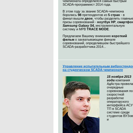
чемпионата определился самый быстрый
SCADA-программист 2014 года.
В этом году за звание SCADA-чемпиона
боролись
98
претендентов из
5 стран
- в
финал вышли
двое
, чтобы разделить главны
призы соревнований -
ноутбук HP
,
смартфо
Samsung Galaxy S4,
инструментальную
систему и МРВ
TRACE MODE
.
Предлагаем Вашему вниманию
короткий
фильм
о захватывающем финале
соревнований, определившем быстрейшего
SCADA-разработчика 2014...
Управление испытательным вибростендо
на студенческом SCADA-чемпионате
15 ноября 2013
года
компания
АдАстра провела
очередные
соревнования по
скоростной
разработке
операторского
интерфейса АСУ
ТП в SCADA
системе среди
студентов ВУЗов
и