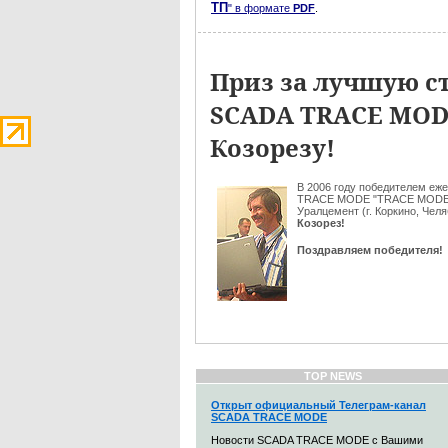
ТП
" в формате
PDF
.
Приз за лучшую ст
SCADA TRACE MODE
Козорезу!
В 2006 году победителем еже
TRACE MODE "TRACE MODE C
Уралцемент (г. Коркино, Чел
Козорез!
Поздравляем победителя!
TOP NEWS
Открыт официальный Телеграм-канал
SCADA TRACE MODE
Новости SCADA TRACE MODE с Вашими