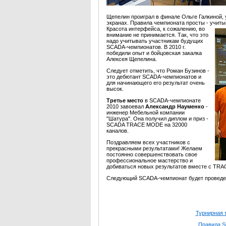
Щепелин проиграл в финале Ольге Галкиной
экранах. Правила чемпионата просты - учит
Красота интерфейса, к сожалению, во
внимание не принимается. Так, что это
надо учитывать участникам будущих
SCADA-чемпионатов. В 2010 г.
победили опыт и бойцовская закалка
Алексея Щепелина.
Следует отметить, что Роман Бузинов -
это дебютант SCADA-чемпионатов и
для начинающего его результат очень
высок.
Третье место
в SCADA-чемпионате
2010 завоевал
Александр Науменко
-
инженер Мебельной компании
"Шатура". Она получил диплом и приз -
SCADA TRACE MODE на 32000
каналов.
Поздравляем всех участников с
прекрасными результатами! Желаем
постоянно совершенствовать свое
профессиональное мастерство и
добиваться новых результатов вместе с TR
Следующий SCADA-чемпионат будет проведе
Турнирная 
Правила 