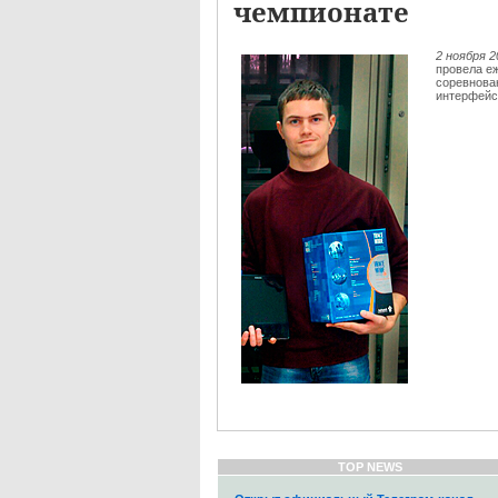
чемпионате
2 ноября 
провела е
соревнован
интерфейс
TOP NEWS