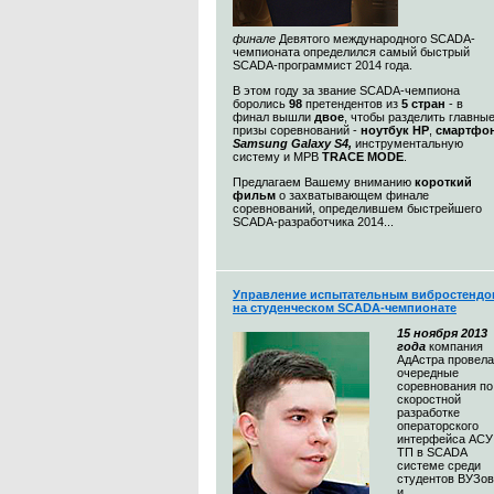
финале
Девятого международного SCADA-
чемпионата определился самый быстрый
SCADA-программист 2014 года.
В этом году за звание SCADA-чемпиона
боролись
98
претендентов из
5 стран
- в
финал вышли
двое
, чтобы разделить главны
призы соревнований -
ноутбук HP
,
смартфо
Samsung Galaxy S4,
инструментальную
систему и МРВ
TRACE MODE
.
Предлагаем Вашему вниманию
короткий
фильм
о захватывающем финале
соревнований, определившем быстрейшего
SCADA-разработчика 2014...
Управление испытательным вибростендо
на студенческом SCADA-чемпионате
15 ноября 2013
года
компания
АдАстра провела
очередные
соревнования по
скоростной
разработке
операторского
интерфейса АСУ
ТП в SCADA
системе среди
студентов ВУЗов
и