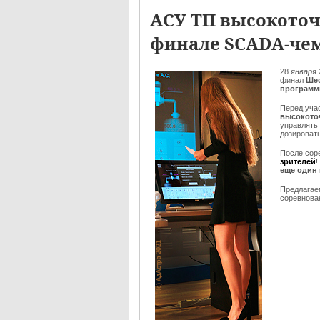
АСУ ТП высокоточ
финале SCADA-чем
28
января 
финал
Шес
программ
Перед уча
высокото
управлять
дозировать
После сор
зрителей
!
еще один
Предлага
соревнован