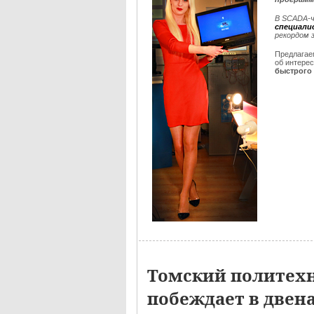
В SCADA-ч
специали
рекордом 
Предлага
об интере
быстрого 
Томский политех
побеждает в двен