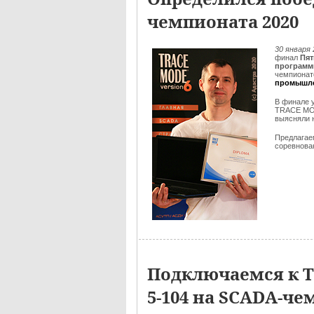
чемпионата 2020
30 января
финал
Пят
программ
чемпионат
промышле
В финале 
TRACE M
выясняли 
Предлага
соревнова
Подключаемся к Т
5-104 на SCADA-ч