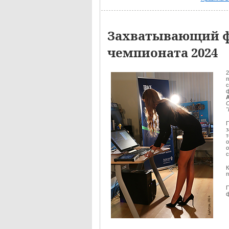
Захватывающий ф
чемпионата 2024
2
п
с
ф
П
з
о
с
К
ф