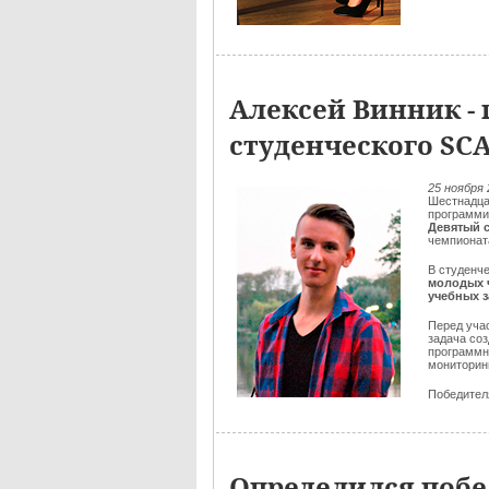
Алексей Винник - 
студенческого SC
25 ноября 
Шестнадца
программи
Девятый 
чемпионат
В студенч
молодых 
учебных 
Перед уча
задача со
программн
мониторин
Победителя
Определился побе