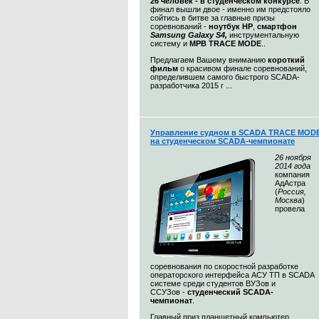
26 человек - в студенческом конкурсе
. В
финал вышли двое - именно им предстояло
сойтись в битве за главные призы
соревнований -
ноутбук HP
,
смартфон
Samsung Galaxy S4,
инструментальную
систему и
МРВ TRACE MODE
..
Предлагаем Вашему вниманию
короткий
фильм
о красивом финале соревнований,
определившем самого быстрого SCADA-
разработчика 2015 г ...
Управление судном в SCADA TRACE MOD
на студенческом SCADA-чемпионате
26 ноября
2014 года
компания
АдАстра
(
Россия,
Москва
)
провела
соревнования по скоростной разработке
операторского интерфейса АСУ ТП в SCADA
системе среди студентов ВУЗов и
ССУЗов -
студенческий SCADA-
чемпионат
.
Главный приз планшетный компьютер