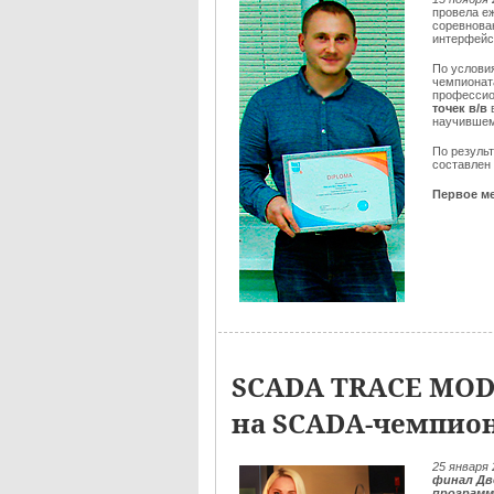
провела е
соревнован
интерфейс
По услови
чемпионат
профессио
точек в/в
научившем
По резуль
составлен
Первое ме
SCADA TRACE MOD
на SCADA-чемпио
25
января 
финал Дв
программ