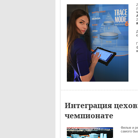
2
2
Д
ф
Интеграция цехов
чемпионате
Фильм и р
самого быс