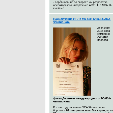
-
соревнования по скоростной разработке
операторского интерфейса АСУ ТП в SCADA-
системе.
Подключение к ПЛК МК-500-12 на SCADA-
чемпионате
28
января
2015 года
компания
АдАстра
провела
финал
Десятого международного SCADA-
чемпионата
.
В этом году за звание SCADA-чемпиона
боролись
64 специалиста из 5-и стран
, из н