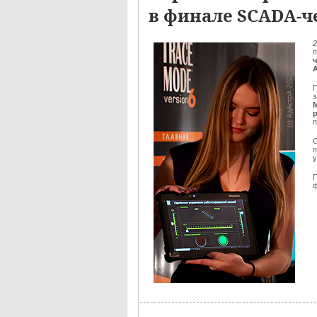
в финале SCADA-ч
2
П
з
М
п
О
ф