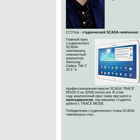
ССУЗов -
студенческий SCADA-чемпионат
Главный приз
студенческого
SCADA-
чемпионата:
планшетный
компьютер
Samsung
Galaxy Tab 3
10.1"
и
профессиональная версия
SCADA TRACE
MODE 6 на 32000 точек в/в
. В этом
году аналогичный приз также вручался и
преподавателю
, научившему студента
работе с TRACE MODE.
Победителем студенческого этапа SCADA-
чемпионата стал ...