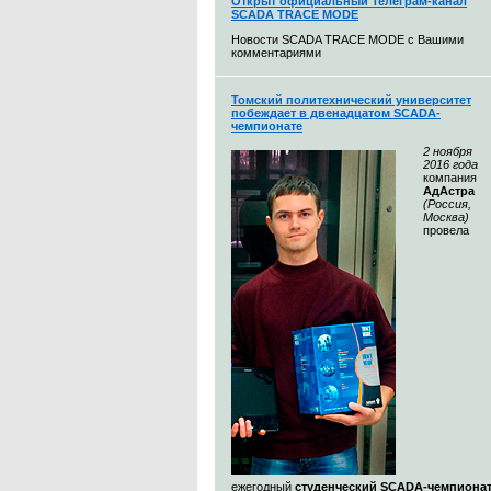
Открыт официальный Телеграм-канал
SCADA TRACE MODE
Новости SCADA TRACE MODE с Вашими
комментариями
Томский политехнический университет
побеждает в двенадцатом SCADA-
чемпионате
2 ноября
2016 года
компания
АдАстра
(Россия,
Москва)
провела
ежегодный
студенческий SCADA-чемпиона