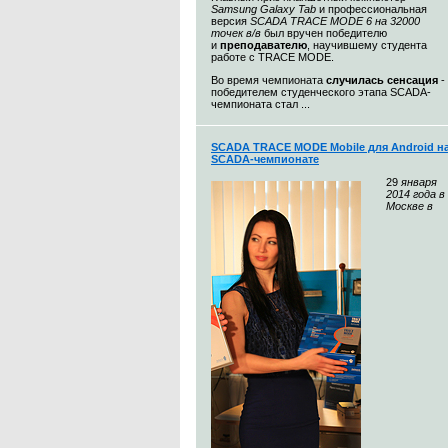
Samsung Galaxy Tab
и профессиональная
версия
SCADA TRACE MODE 6 на 32000
точек в/в
был вручен победителю
и
преподавателю
, научившему студента
работе с TRACE MODE.
Во время чемпионата
случилась сенсация
-
победителем студенческого этапа SCADA-
чемпионата стал ...
SCADA TRACE MODE Mobile для Android н
SCADA-чемпионате
29
января
2014 года в
Москве в