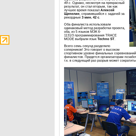
49 с
. Однако, несмотря на прекрасный
результат, он стал вторым, так как
лучшее время показал
Алексей
Щепелин
, справившийся с задачей за
рекордные
3 мин. 42 с
.
Оба финалиста использовали
одинаковый метод разработки проекта,
оба, из 5 языков МЭК 6-
1131/3 программирования TRACE
MODE выбрали язык
Techno ST
.
Всего семь секунд разделило
соперников! Это говорит о высоком
спортивном уровне финальных соревнований
финалистов. Придется организаторам позабо
т.к. в следующий раз разрыв может сократить