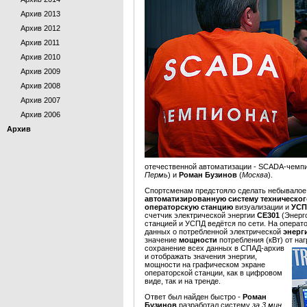
Архив 2013
Архив 2012
Архив 2011
Архив 2010
Архив 2009
Архив 2008
Архив 2007
Архив 2006
Архив
отечественной автоматизации - SCADA-чемп
Пермь
) и
Роман Бузинов
(
Москва
).
Спортсменам предстояло сделать небывалое 
автоматизированную систему техническог
операторскую станцию
визуализации и
УС
счетчик электрической энергии
СЕ301
(Энерг
станцией и УСПД ведётся по сети. На операт
данных о потребленной электрической
энерг
значение
мощности
потребления (кВт) от
наг
сохранение всех данных в СПАД-архив
и отображать значения энергии,
мощности на графическом экране
операторской станции, как в цифровом
виде, так и на тренде.
Ответ был найден быстро -
Роман
Бузинов
разработал систему
за 3 мин