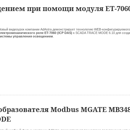
ением при помощи модуля ET-706
овый видеоурок компании AdAstra демонстрирует технологию WEB-конфигурируемого
лектромеханического реле ET-7060 (ICP DAS)
к SCADA TRACE MODE 6.10 для созд
системы управления освещением
.
образователя Modbus MGATE MB34
ODE