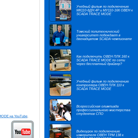
Учебный фильм по подключению
МК110-8ДН.4Р и МУ110-16К ОВЕН к
SCADA TRACE MODE
Томский политехнический
университет побеждает в
двенадцатом SCADA-чемпионате
Как подключить ОВЕН ПЛК 160 к
SCADA TRACE MODE по сети
через бесплатный драйвер?
Учебный фильм по подключению
контроллера ОВЕН ПЛК 110 к
SCADA TRACE MODE
Всероссийская олимпиада
профессионального мастерства
студентов СПО
MODE на YouTube
.
Видеоурок по подключению
измерителя ОВЕН ТРМ 138 к