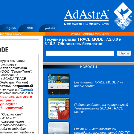
DA-ЧЕМПИОНАТ
ЭЛЕКТРОННЫЙ МАГАЗИН
Текущие релизы TRACE MODE:
7.2.0.0
и
6.10.2. Обновитесь бесплатно!
ODE
оурок компании
монстрирует
НОВОСТИ
ие
теплосчетчика
М
(
ООО "Техно-Терм",
 область, г.
) к SCADA TRACE
(АдАстра, Москва)
Бесплатная TRACE MODE 7 на
латный встроенный
новом сайте
о технологии "
Сделай
ключение возможно и
в
0, однако, для этого
 получить
у в службе
Подписывайтесь на официальный
ой поддержки
).
Телеграм-канал SCADA TRACE
MODE
 "
Сделай сам
"
ACE MODE
 пользователям
ельно создавать
вода-вывода для
Опыт 18-и лет поэтапной
тельного интерфейса
разработки корпоративной АСУ ТП