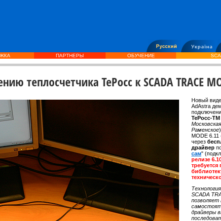
ЖКА
ПАРТНЕРЫ
ОБУЧЕНИЕ
SCA
нию теплосчетчика TePocc к SCADA TRACE M
Новый виде
AdAstra де
подключен
ТеРосс-Т
Московская
Раменское
MODE 6.11 
через
бесп
драйвер
п
сам
" (под
релизе 6.1
требуется
библиотек
техническ
Технология
SCADA TR
позволяет
самостоят
драйверы в
последова