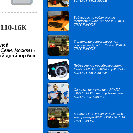
SCADA TRACE MODE
Видеоурок по подключению
теплосчетчика TePocc к SCADA
110-16К
TRACE MODE
Управление освещением при
лей
помощи модуля ET-7060 и SCADA
TRACE MODE
 Овен, Москва
) к
й драйвер без
Подключение преобразователя
Modbus MGATE MB3480 (MOXA) к
SCADA TRACE MODE
Огневые испытания в SCADA
TRACE MODE на студенческом
SCADA-чемпионате
Видеоурок по подключению Web-
контроллера WISE 7126 к SCADA
TRACE MODE