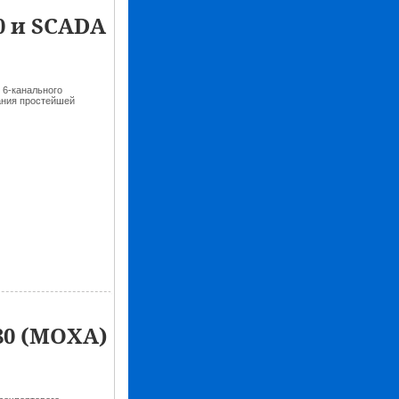
0 и SCADA
 6-канального
ания простейшей
80 (MOXA)