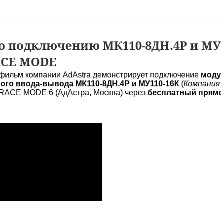
 подключению МК110-8ДН.4Р и МУ
ACE MODE
фильм компании AdAstra демонстрирует подключение
моду
ого ввода-вывода МК110-8ДН.4Р и МУ110-16К
(
Компания
ACE MODE 6 (АдАстра, Москва) через
бесплатный прямо