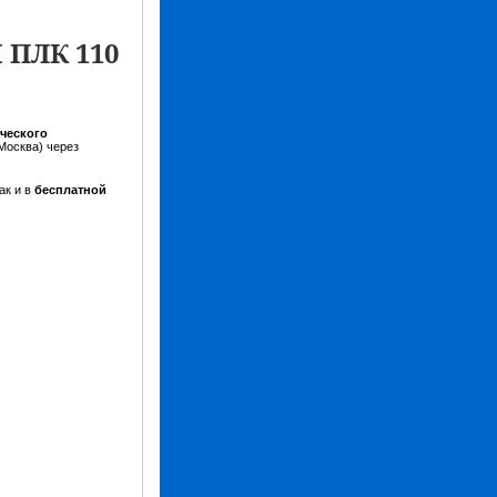
 ПЛК 110
ческого
Москва) через
ак и в
бесплатной