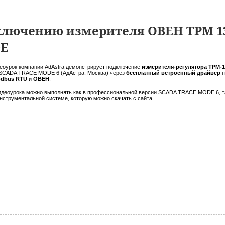
ключению измерителя ОВЕН ТРМ 13
DE
еоурок компании AdAstra демонстрирует подключение
измерителя-регулятора ТРМ-
 SCADA TRACE MODE 6 (АдАстра, Москва) через
бесплатный встроенный драйвер
п
dbus RTU
и
ОВЕН
.
идеоурока можно выполнять как в профессиональной версии SCADA TRACE MODE 6, т
нструментальной системе, которую можно скачать с сайта...