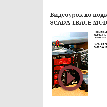
Видеоурок по под
SCADA TRACE MO
Новый вид
Москва
) к
обмена
Mo
Задания в
базовой
и