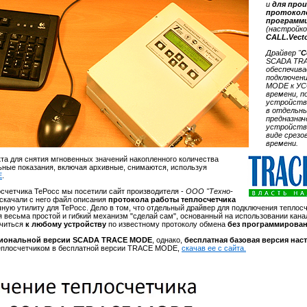
и
для про
протокол
программ
(настройко
CALL.Vect
Драйвер "
С
SCADA TR
обеспечив
подключен
MODE к УС
времени, п
устройств 
в отдельны
предназнач
устройств 
виде срезо
времени.
та для снятия мгновенных значений накопленного количества
льные показания, включая архивные, снимаются, используя
E
.
счетчика ТеРосс мы посетили сайт производителя -
ООО "Техно-
 скачали с него файл описания
протокола работы теплосчетчика
ечную утилиту для ТеРосс. Дело в том, что отдельный драйвер для подключения теплос
весьма простой и гибкий механизм "сделай сам", основанный на использовании кана
ючиться
к любому устройству
по известному протоколу обмена
без программирова
иональной версии SCADA TRACE MODE
, однако,
бесплатная базовая версия нас
 теплосчетчиком в бесплатной версии TRACE MODE,
скачав ее с сайта.