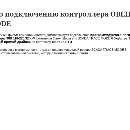
о подключению контроллера ОВЕН
ODE
бный фильм компании AdAstra демонстрирует подключение
программируемого логи
ра ПЛК 110-220.32.К-М
(
Компания Овен, Москва
) к SCADA TRACE MODE 6 (АдАстра, 
ый прямой драйвер
по протоколу
Modbus RTU
.
идеоурока можно выполнять как в профессиональной версии SCADA TRACE MODE 6, т
нструментальной системе, которую можно скачать с сайта...