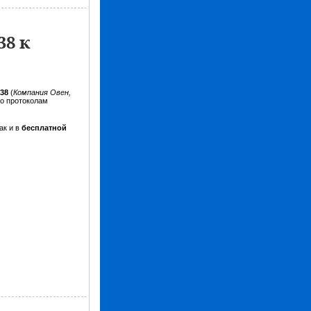
8 к
138
(
Компания Овен,
о протоколам
ак и в
бесплатной