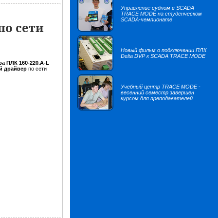
Управление судном в SCADA
TRACE MODE на студенческом
SCADA-чемпионате
по сети
Новый фильм о подключении ПЛК
Delta DVP к SCADA TRACE MODE
а ПЛК 160-220.А-L
й драйвер
по сети
Учебный центр TRACE MODE -
весенний семестр завершен
курсом для преподавателей