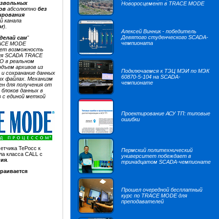
извольных
Новоросцемент в TRACE MODE
ов
абсолютно
без
ирования
й канала
or
).
Алексей Винник - победитель
Девятого студенческого SCADA-
делай сам
"
чемпионата
ACE MODE
ает возможность
ия SCADA TRACE
О в реальном
одъем архивов из
Подключаемся к ТЭЦ МЭИ по МЭК
и сохранание данных
60870-5-104 на SCADA-
х файлах. Механизм
чемпионате
ен для получения от
блоков данных в
в с единой меткой
Проектирование АСУ ТП: типовые
ошибки
четчика ТеРосс к
Пермский политехнический
ла класса CALL с
университет побеждает в
ния
.
тринадцатом SCADA-чемпионате
траивается
Прошел очередной бесплатный
курс по TRACE MODE для
преподавателей