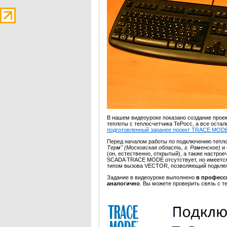
В нашем видеоуроке показано создание проек
теплоты с теплосчетчика ТеРосс, а все оста
подготовленный заранее проект TRACE MOD
Перед началом работы по подключению тепло
Терм" (Московская область, г. Раменское)
и
(он, естественно, открытый), а также настро
SCADA TRACE MODE отсутствует, но имеется 
типом вызова VECTOR, позволяющий подкл
Задание в видеоуроке выполнено
в професс
аналогично
. Вы можете проверить связь с