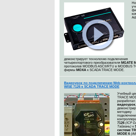
Но
уч
фи
ко
Ad
демонстрирует технологию подключения
четырехпортового преобразователя
MGATE M
протоколов MODBUS ASCII/RTU в MODBUS 
фирмы
MOXA
к SCADA TRACE MODE.
Видеоурок по подключению Web-контрол
WISE 7126 к SCADA TRACE MODE
Учебный це
TRACE MO
разработал
видеоурок
демонстри
методику
подключени
контроллер
7126
(ICP D
Тайвань)
к
системе T
MODE 6
(А