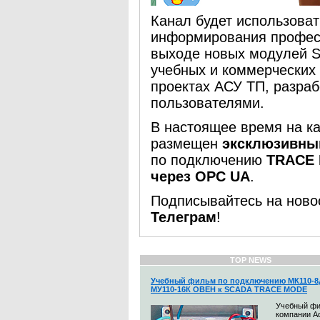
Канал будет использоват
информирования профес
выходе новых модулей
учебных и коммерческих 
проектах АСУ ТП, разра
пользователями.
В настоящее время на
размещен
эксклюзивны
по подключению
TRACE 
через OPC UA
.
Подписывайтесь на нов
Телеграм
!
TOP NEWS
Учебный фильм по подключению МК110-8
МУ110-16К ОВЕН к SCADA TRACE MODE
Учебный ф
компании A