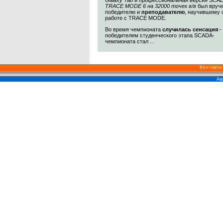
Galaxy Tab
и профессиональная версия
SCA
TRACE MODE 6 на 32000 точек в/в
был вруч
победителю и
преподавателю
, научившему 
работе с TRACE MODE.
Во время чемпионата
случилась сенсация
-
победителем студенческого этапа SCADA-
чемпионата стал ...
Контакты
Ав