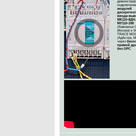
демонстрир
подключени
модулей
дискретно
ввода-выв
МК110-8ДН.
МУ110-16К
(
Компания 
Москва
) к 
TRACE MOD
(АдАстра, М
через
бесп
прямой др
без OPC
.