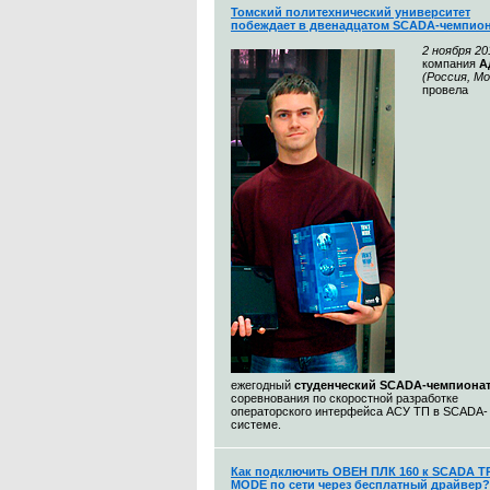
Томский политехнический университет
побеждает в двенадцатом SCADA-чемпион
2 ноября 20
компания
А
(Россия, Мо
провела
ежегодный
студенческий SCADA-чемпионат
соревнования по скоростной разработке
операторского интерфейса АСУ ТП в SCADA-
системе.
Как подключить ОВЕН ПЛК 160 к SCADA 
MODE по сети через бесплатный драйвер?