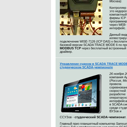
Москва).
Контроллер
это недорог
компактный
фирмы ICP 
программи
через WEB-
интерфейс.
Данный вид
иллюстриру
подключение WISE-7126 (ICP DAS) к бесплат
базовой версии SCADA TRACE MODE 6 по пр
MODBUS TCP
через бесплатный встроенный
драйвер.
Управление судном в SCADA TRACE MODE
студенческом SCADA-чемпионате
26 ноября 2
компания А
(
Россия, Мо
провела
соревнован
скоростной
разработке
операторск
интерфейса
в SCADA си
среди студ
ВУЗов и
ССУЗов -
студенческий SCADA-чемпионат
Главный приз планшетный компьютер
Samsu