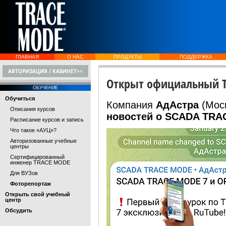
ГЛАВНАЯ
О НАС
ПРОДУКТЫ
ПОДДЕРЖКА
АВТОРИЗАЦИЯ / КАБИНЕТ>>
Открыт официальный Т
ОБУЧЕНИЕ
Обучиться
Компания
АдАстра
(Мос
Описания курсов
новостей о SCADA TRA
Расписание курсов и запись
Что такое «АУЦ»?
Авторизованные учебные
центры
Сертифицированный
инженер TRACE MODE
Для ВУЗов
Фоторепортаж
Открыть свой учебный
центр
Обсудить