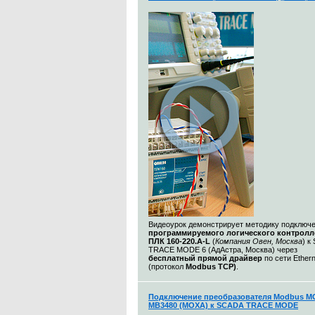
Видеоурок демонстрирует методику подключ
программируемого логического контролл
ПЛК 160-220.А-L
(
Компания Овен, Москва
) к
TRACE MODE 6 (АдАстра, Москва) через
бесплатный прямой драйвер
по сети Ethern
(протокол
Modbus TCP)
.
Подключение преобразователя Modbus M
MB3480 (MOXA) к SCADA TRACE MODE