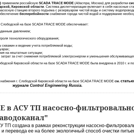
)
применили российскую
SCADA TRACE MODE
(
Адастра, Москва
) для разработки
си
дской, Кировской области
. Система диспетчеризации включает в себя насосные ст
 насосную станцию второго подъема с резервуаром чистой воды и систему водопровод
 обеспечение
бесперебойности
снабжения города чистой водой и поддержание необх
г. Слободской на базе SCADA TRACE MODE обеспечивает:
данным давлением;
роля технологического оборудования;
скважин и ведение учета потребляемой воды;
уарах;
я на нештатные ситуации;
трат за счет снижения потребляемой электроэнергии и уменьшения обслуживающег
ободской Кировской области на базе SCADA TRACE MODE была внедрена в 2010 г. и по
статью
снабжения г. Слободской Кировской области на базе SCADA TRACE MODE
см.
журнале
Control Engineering Russia
.
 в АСУ ТП насосно-фильтровальн
аводоканал"
У ТП создана в рамках реконструкции насосно-фильтровал
 и перевода ее на более экологичный способ очистки пить