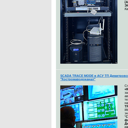
(
Э
Ка
SCADA TRACE MODE в АСУ ТП Димитровск
"Костромаводоканал"
С
«
з
ав
те
на
T
М
эк
"
С
ф
Д
с