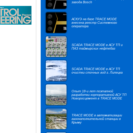
завода Bosch
АСКУЭ на базе TRACE MODE
внесена реестр Системного
оператора
SCADA TRACE MODE в АСУ ТП и
ПАЗ таймырских нефтебаз
SCADA TRACE MODE в АСУ ТП
очистки сточных вод г. Липецка
Опыт 18-и лет поэтапной
разработки корпоративной АСУ ТП
Новоросцемент в TRACE MODE
TRACE MODE в автоматизации
газонаполнительной станции в
Крыму