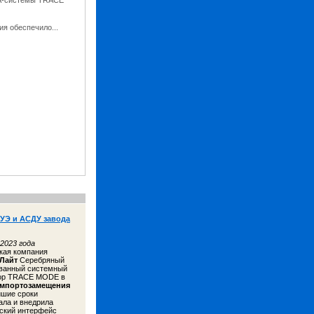
DA-системы TRACE
я обеспечило...
УЭ и АСДУ завода
2023 года
кая компания
 Лайт
Серебряный
ванный системный
тор TRACE MODE в
мпортозамещения
йшие сроки
ала и внедрила
ский интерфейс