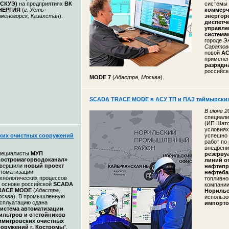
АСКУЭ)
на предприятиях
ВК
системы
НЕРГИЯ
(
г. Усть-
коммерч
меногорск, Казахстан
).
энергор
диспетч
управле
систем
городе
Э
Саратов
новой
АС
примене
разрядн
российс
MODE 7
(
Адастра, Москва
).
SCADA TRACE MODE в АСУ ТП и ПАЗ таймырских
В
июне 20
специал
(ИП Шатск
условиях
их очистных сооружений
успешно 
работ по
внедрен
пециалисты
МУП
резерву
Костромагорводоканал»
линий о
авершили
новый проект
нефтепр
томатизации
нефтеба
хнологических процессов
топливно
 основе российской
SCADA
компани
RACE MODE
(
Адастра,
Норильс
осква
). В промышленную
использ
сплуатацию сдана
импорто
истема автоматизации
ильтров и отстойников
имитровских очистных
ооружений
г. Костромы
".