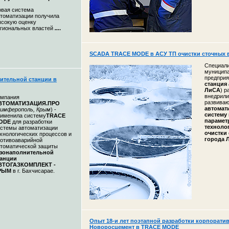
вая система
томатизации получила
сокую оценку
гиональных властей
...
.
SCADA TRACE MODE в АСУ ТП очистки сточных в
Специал
муниципа
предприя
ительной станции в
станция
ЛиСА
) р
внедрили
омпания
развиваю
ВТОМАТИЗАЦИЯ.ПРО
автомат
имферополь, Крым
) -
систему
именила систему
TRACE
парамет
ODE
для разработки
техноло
стемы автоматизации
очистки
хнологических процессов и
города 
отивоаварийной
томатической защиты
азонаполнительной
танции
ВТОГАЗКОМПЛЕКТ -
РЫМ
в г. Бахчисарае.
Опыт 18-и лет поэтапной разработки корпорати
Новоросцемент в TRACE MODE