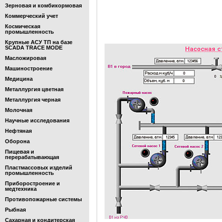
Зерновая и комбикормовая
Коммерческий учет
Космическая
промышленность
Крупные АСУ ТП на базе
SCADA TRACE MODE
Масложировая
Машиностроение
Медицина
Металлургия цветная
Металлургия черная
Молочная
Научные исследования
Нефтяная
Оборона
Пищевая и
перерабатывающая
Пластмассовых изделий
промышленность
Приборостроение и
медтехника
Противопожарные системы
Рыбная
Сахарная и кондитерская