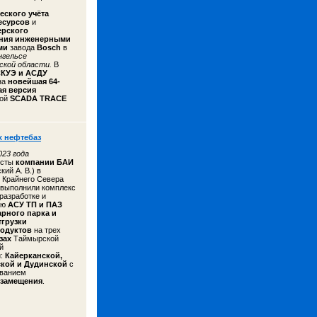
еского учёта
есурсов
и
ерского
ния инженерными
ами
завода
Bosch
в
нгельсе
ской области.
В
КУЭ и АСДУ
на
новейшая 64-
ая версия
кой
SCADA TRACE
 нефтебаз
23 года
исты
компании
БАИ
ий А. В.) в
 Крайнего Севера
выполнили комплекс
 разработке и
ию
АСУ ТП и ПАЗ
арного парка и
тгрузки
одуктов
на трех
зах
Таймырской
й
и:
Кайерканской,
кой и Дудинской
с
ованием
замещения
.