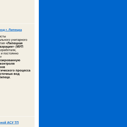
од г. Липецка
исты
льного унитарного
тия «
Липецкая
 аэрации
» (
МУП
азработали,
 и постоянно
т
изированную
 контроля
ров
гического процесса
 сточных вод
Липецк
.
вной АСУ ТП