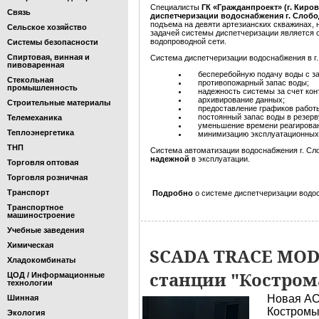
Специалисты
ГК «Гражданпроект» (г. Киров
Связь
диспетчеризации водоснабжения г. Слобо
подъема на девяти артезианских скважинах,
Сельское хозяйство
задачей системы диспетчеризации является
водопровод­ной сети.
Системы безопасности
Спиртовая, винная и
Система диспетчеризации водоснабжения в 
пивоваренная
бесперебойную подачу воды с за
Стекольная
противопожарный запас воды;
промышленность
надежность системы за счет конт
архивирование данных;
Строительные материалы
предоставление графиков работы 
постоянный запас воды в резерв
Телемеханика
уменьшение времени реагировани
Теплоэнергетика
минимизацию эксплуатационных за
ТНП
Система автоматизации водоснабжения г. Сл
надежной
в эксплуатации.
Торговля оптовая
Торговля розничная
Транспорт
Подробно
о системе диспетчеризации водо
Транспортное
машиностроение
Учебные заведения
Химическая
SCADA TRACE MODE
Хладокомбинаты
станции "Костром
ЦОД / Информационные
технологии
Новая АС
Шинная
Костромы
Экология