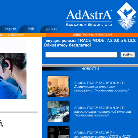
DA-ЧЕМПИОНАТ
ЭЛЕКТРОННЫЙ МАГАЗИН
Текущие релизы TRACE MODE:
7.2.0.0
и 6.10.2.
Обновитесь бесплатно!
НОВОСТИ
SCADA TRACE MODE в АСУ ТП
Димитровских очистных
сооружений "Костромаводоканал"
SCADA TRACE MODE в АСУ ТП
насосно-фильтровальной станции
"Костромаводоканал"
й,
SCADA TRACE MODE 7 в
импортозамещении АСКУЭ и АСДУ