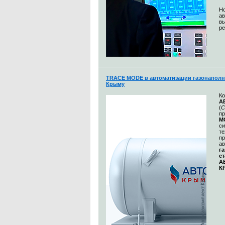
Но
ав
вы
ре
TRACE MODE в автоматизации газонаполн
Крыму
К
А
(
С
пр
M
си
те
пр
ав
г
с
А
К