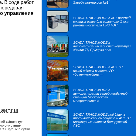
. В ходе работ
Завода премиксов №1
 передовая
о управления
.
SCADA TRACE MODE в АСУ подачей
сжатых газов для головного блока
ракеты-носителя ПРОТОН
SCADA TRACE MODE в
автоматизации и диспетчеризации
здания ТЦ Ярмарка.com
SCADA TRACE MODE в АСУ ТП
печей обжига извести АО
«Узметкомбинат»
SCADA TRACE MODE в
автоматизации самой необычной
станции Московского
метрополитена
ласти
SCADA TRACE MODE под Linux в
противопожарной защите и АСУ ТП
аний
«Институт
инженерных систем Белорусской
цию
очистные
АЭС
ю
900 куб. м
в сутки