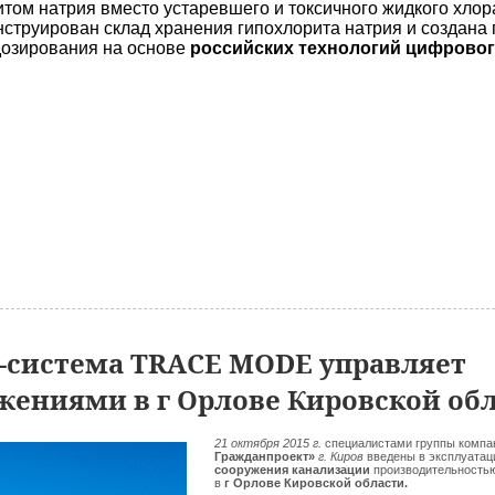
том натрия вместо устаревшего и токсичного жидкого хлора
нструирован склад хранения гипохлорита натрия и создана
дозирования на основе
российских технологий цифровог
-система TRACE MODE управляет
ениями в г Орлове Кировской об
21 октября 2015 г.
специалистами группы комп
Гражданпроект»
г. Киров
введены в эксплуата
сооружения канализации
производительность
в
г Орлове Кировской области.