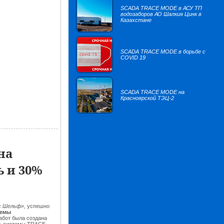
SCADA TRACE MODE в АСУ ТП
водозаборов АО Шалкия Цинк в
Казахстане
SCADA TRACE MODE в борьбе с
COVID 19
SCADA TRACE MODE на
Красноярской ТЭЦ-2
на
 и 30%
с Шельф»,
успешно
темы
абот была создана