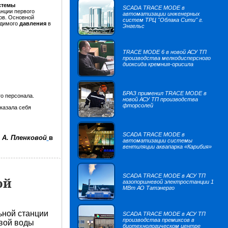
стемы
SCADA TRACE MODE в
анции первого
автоматизации инженерных
ов. Основной
систем ТРЦ "Облака Сити" г.
одимого
давления
в
Энгельс
TRACE MODE 6 в новой АСУ ТП
производства мелкодисперсного
диоксида кремния-орисила
БРАЗ применил TRACE MODE в
о персонала.
новой АСУ ТП производства
фторсолей
казала себя
SCADA TRACE MODE в
А. Пленковой
в
автоматизации системы
вентиляции аквапарка «Карибия»
SCADA TRACE MODE в АСУ ТП
ой
газопоршневой электростанции 1
МВт АО Татэнерго
ьной станции
SCADA TRACE MODE в АСУ ТП
производства премиксов в
евой воды
биотехнологическом центре