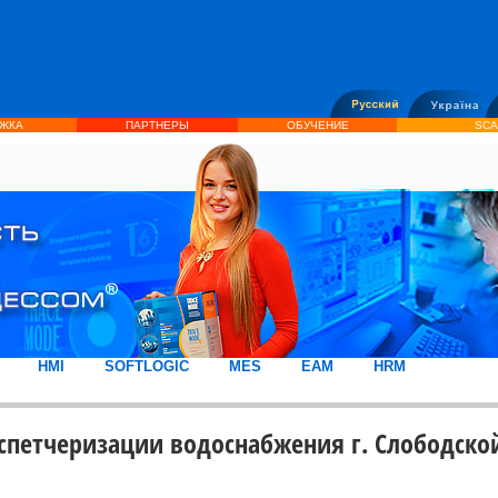
ЖКА
ПАРТНЕРЫ
ОБУЧЕНИЕ
SCA
HMI
SOFTLOGIC
MES
EAM
HRM
спетчеризации водоснабжения г. Слободско