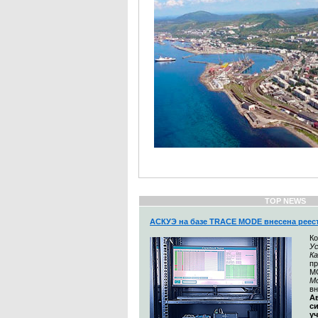
TOP NEWS
АСКУЭ на базе TRACE MODE внесена реес
К
Ус
К
п
M
М
вн
А
с
у