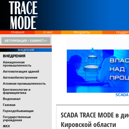
ГЛАВНАЯ
О НАС
ПРОДУКТЫ
ПОДДЕР
АВТОРИЗАЦИЯ / КАБИНЕТ>>
ВНЕДРЕНИЯ
ВНЕДРЕНИЯ
Авиационная
промышленность
Автоматизация зданий
Автомобилестроение
Атомная промышленность
Биотехнологии и
фармацевтика
SCADA
Водоканал
Газовая
Горнодобывающая
SCADA TRACE MODE в ди
Государственные
учреждения
Кировской области
ЖКХ