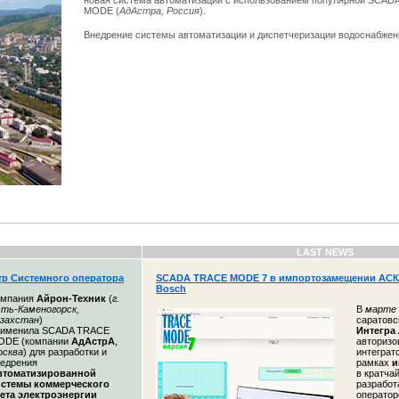
новая система автоматизации с использованием популярной SCA
MODE (
АдАстра, Россия
).
Внедрение системы автоматизации и диспетчеризации водоснабжени
LAST NEWS
тр Системного оператора
SCADA TRACE MODE 7 в импортозамещении АСК
Bosch
омпания
Айрон-Техник
(
г.
ть-Каменогорск,
В
марте 
азахстан
)
саратовс
рименила SCADA TRACE
Интегра
ODE (компании
АдАстрА
,
авторизо
осква
) для разработки и
интегра
едрения
рамках
и
втоматизированной
в кратча
истемы коммерческого
разработ
чета электроэнергии
оператор