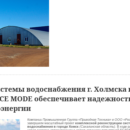
стемы водоснабжения г. Холмска 
CE MODE обеспечивает надежность
оэнергии
Компании Промышленная Группа «Приводная Техника»
и
ООО «Ро
завершили масштабный проект
комплексной реконструкции сис
водоснабжения в городе Хомск
(Сахалинская область).
В ходе р