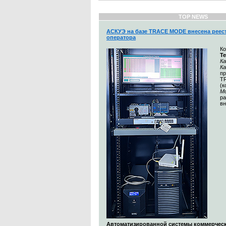
TOP NEWS
АСКУЭ на базе TRACE MODE внесена реес
оператора
К
Т
Ка
К
п
T
(
М
ра
вн
Автоматизированной системы коммерческ