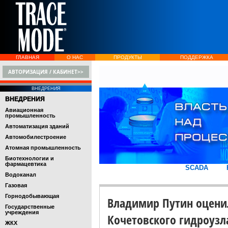
ГЛАВНАЯ
О НАС
ПРОДУКТЫ
ПОДДЕРЖКА
АВТОРИЗАЦИЯ / КАБИНЕТ>>
ВНЕДРЕНИЯ
ВНЕДРЕНИЯ
Авиационная
промышленность
Автоматизация зданий
Автомобилестроение
Атомная промышленность
Биотехнологии и
фармацевтика
SCADA
Водоканал
Газовая
Горнодобывающая
Владимир Путин оценил
Государственные
учреждения
Кочетовского гидроузла
ЖКХ