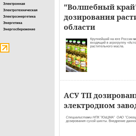
Электронная
"Волшебный край
Электротехническая
дозирования раст
Электроэнергетика
Энергетика
области
Энергосбережение
Крупнейший на юге России
м
входящий в агрогруппу «Ас
растительного масла.
АСУ ТП дозирован
электродном заво
Специалистами НПК "ЮгЦМА" ОАО "Союз
дозирования сухой шихты. Внедрение данно