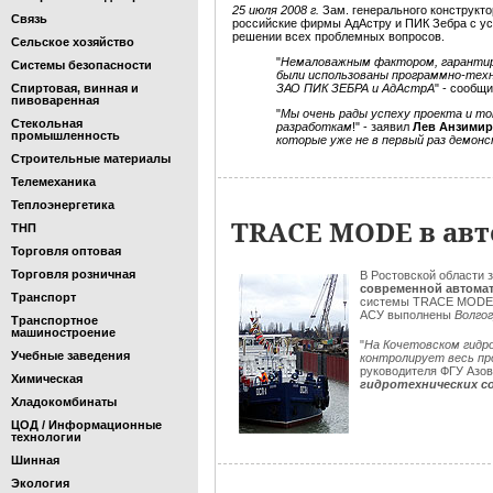
25 июля 2008 г.
Зам. генерального конструкт
Связь
российские фирмы АдАстру и ПИК Зебра с у
решении всех проблемных вопросов.
Сельское хозяйство
"
Немаловажным фактором, гарантир
Системы безопасности
были использованы программно-тех
Спиртовая, винная и
ЗАО ПИК ЗЕБРА и АдАстрА
" - сообщи
пивоваренная
"
Мы очень рады успеху проекта и т
Стекольная
разработкам
!" - заявил
Лев Анзими
промышленность
которые уже не в первый раз демон
Строительные материалы
Телемеханика
Теплоэнергетика
TRACE MODE в авт
ТНП
Торговля оптовая
Торговля розничная
В Ростовской области 
современной автома
Транспорт
системы TRACE MODE
АСУ выполнены
Волго
Транспортное
машиностроение
"
На Кочетовском гидр
Учебные заведения
контролирует весь пр
руководителя ФГУ Азо
Химическая
гидротехнических с
Хладокомбинаты
ЦОД / Информационные
технологии
Шинная
Экология