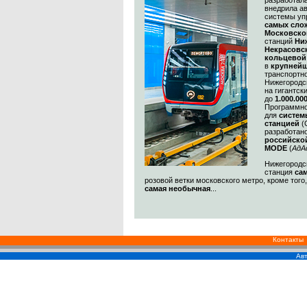
разработал
внедрила а
системы уп
самых сл
Московско
станций
Ни
Некрасовс
кольцевой
в
крупнейш
транспортн
Нижегородс
на гигантск
до
1.000.00
Программно
для
систем
станцией
(
разработан
российско
MODE
(
АдА
Нижегородск
станция
са
розовой ветки московского метро, кроме того
самая необычная
...
Контакты
Авт