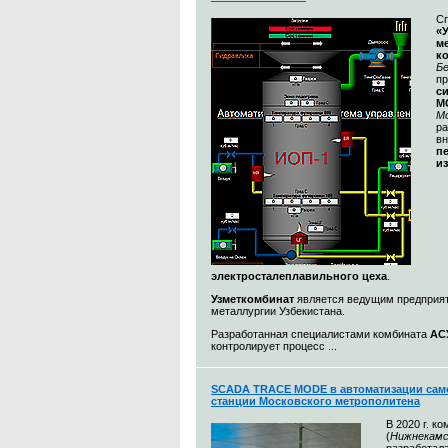
С
«
м
к
Бе
п
с
M
М
ра
в
п
и
электросталеплавильного цеха
.
Узметкомбинат
является ведущим предприя
металлургии Узбекистана.
Разработанная специалистами комбината
АС
контролирует процесс ...
SCADA TRACE MODE в автоматизации сам
станции Московского метрополитена
В 2020 г. к
(
Нижнекамс