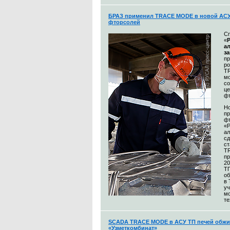
БРАЗ применил TRACE MODE в новой АСУ
фторсолей
С
«
а
з
п
р
T
м
со
це
ф
Н
пр
ф
«
а
сд
ст
T
пр
20
Т
об
в
уч
м
те
SCADA TRACE MODE в АСУ ТП печей обжи
«Узметкомбинат»