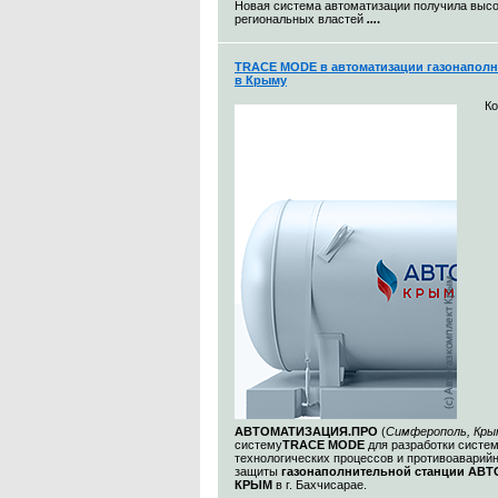
Новая система автоматизации получила выс
региональных властей
...
.
TRACE MODE в автоматизации газонаполн
в Крыму
К
АВТОМАТИЗАЦИЯ.ПРО
(
Симферополь, Кры
систему
TRACE MODE
для разработки систе
технологических процессов и противоаварий
защиты
газонаполнительной станции АВ
КРЫМ
в г. Бахчисарае.