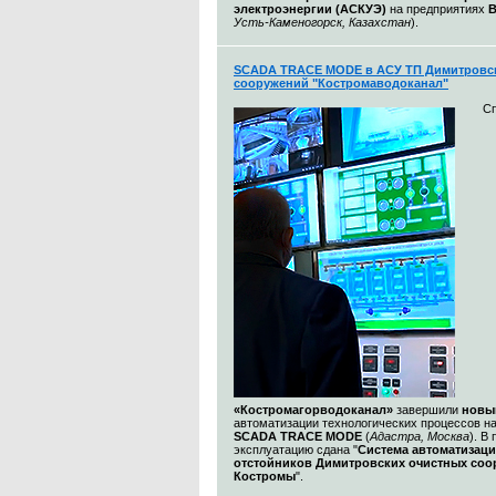
электроэнергии (АСКУЭ)
на предприятиях
Усть-Каменогорск, Казахстан
).
SCADA TRACE MODE в АСУ ТП Димитровс
сооружений "Костромаводоканал"
С
«Костромагорводоканал»
завершили
новы
автоматизации технологических процессов н
SCADA TRACE MODE
(
Адастра, Москва
). В
эксплуатацию сдана "
Система автоматизац
отстойников Димитровских очистных со
Костромы
".