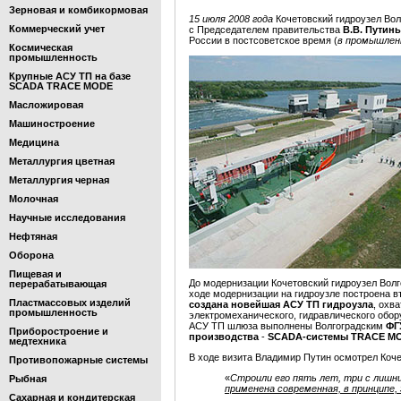
Зерновая и комбикормовая
15 июля 2008 года
Кочетовский гидроузел Вол
Коммерческий учет
с Председателем правительства
В.В. Путин
России в постсоветское время (
в промышленн
Космическая
промышленность
Крупные АСУ ТП на базе
SCADA TRACE MODE
Масложировая
Машиностроение
Медицина
Металлургия цветная
Металлургия черная
Молочная
Научные исследования
Нефтяная
Оборона
Пищевая и
До модернизации Кочетовский гидроузел Вол
перерабатывающая
ходе модернизации на гидроузле построена в
Пластмассовых изделий
создана новейшая АСУ ТП гидроузла
, охв
промышленность
электромеханического, гидравлического обо
АСУ ТП шлюза выполнены Волгоградским
ФГ
Приборостроение и
производства
-
SCADA-системы TRACE M
медтехника
В ходе визита Владимир Путин осмотрел Коче
Противопожарные системы
«
Строили его пять лет, три с лишн
Рыбная
применена современная, в принципе,
Сахарная и кондитерская