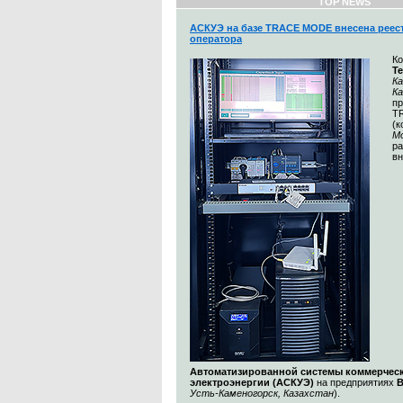
TOP NEWS
АСКУЭ на базе TRACE MODE внесена реес
оператора
К
Т
Ка
К
п
T
(
М
ра
вн
Автоматизированной системы коммерческ
электроэнергии (АСКУЭ)
на предприятиях
Усть-Каменогорск, Казахстан
).