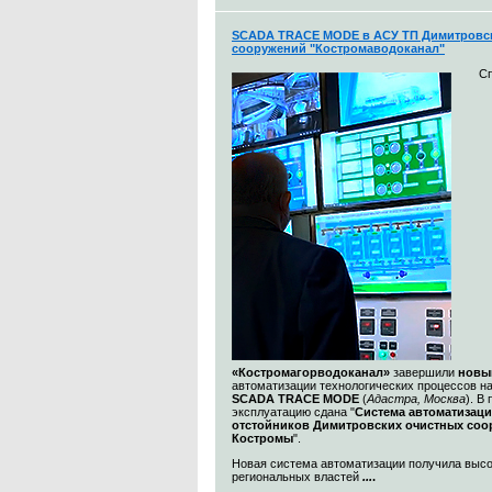
SCADA TRACE MODE в АСУ ТП Димитровс
сооружений "Костромаводоканал"
С
«Костромагорводоканал»
завершили
новы
автоматизации технологических процессов н
SCADA TRACE MODE
(
Адастра, Москва
). В
эксплуатацию сдана "
Система автоматизац
отстойников Димитровских очистных со
Костромы
".
Новая система автоматизации получила выс
региональных властей
...
.