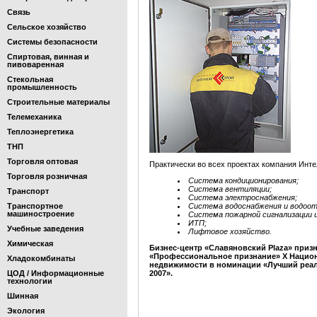
Связь
Сельское хозяйство
Системы безопасности
Спиртовая, винная и
пивоваренная
Стекольная
промышленность
Строительные материалы
Телемеханика
Теплоэнергетика
ТНП
Торговля оптовая
Практически во всех проектах компания Ин
Торговля розничная
Система кондиционирования;
Система вентиляции;
Транспорт
Система электроснабжения;
Транспортное
Cистема водоснабжения и водоот
машиностроение
Система пожарной сигнализации 
ИТП;
Учебные заведения
Лифтовое хозяйство.
Химическая
Бизнес-центр «Славяновский Plaza» приз
«Профессиональное признание» Х Национ
Хладокомбинаты
недвижимости в номинации «Лучший реал
ЦОД / Информационные
2007».
технологии
Шинная
Экология