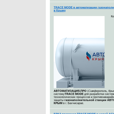
TRACE MODE в автоматизации газонаполн
в Крыму
К
АВТОМАТИЗАЦИЯ.ПРО
(
Симферополь, Кры
систему
TRACE MODE
для разработки систе
технологических процессов и противоаварий
защиты
газонаполнительной станции АВ
КРЫМ
в г. Бахчисарае.