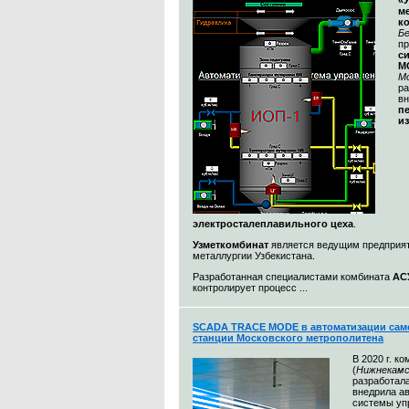
«
м
к
Бе
п
с
M
М
ра
в
п
и
электросталеплавильного цеха
.
Узметкомбинат
является ведущим предприя
металлургии Узбекистана.
Разработанная специалистами комбината
АС
контролирует процесс ...
SCADA TRACE MODE в автоматизации сам
станции Московского метрополитена
В 2020 г. к
(
Нижнекамс
разработал
внедрила а
системы уп