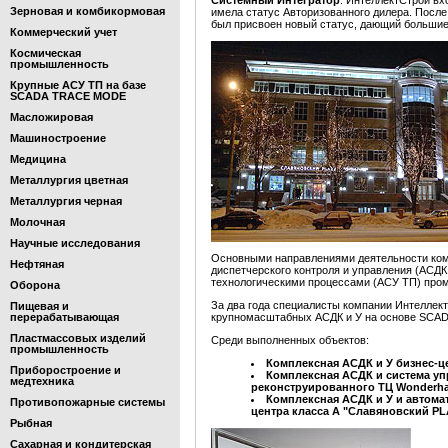
Системный Интегратор
. ИнтеллектСтрой вх
Зерновая и комбикормовая
имела статус Авторизованного дилера. Пос
был присвоен новый статус, дающий большие 
Коммерческий учет
Космическая
промышленность
Крупные АСУ ТП на базе
SCADA TRACE MODE
Масложировая
Машиностроение
Медицина
Металлургия цветная
Металлургия черная
Молочная
Научные исследования
Основными направлениями деятельности ком
Нефтяная
диспетчерского контроля и управления (АСДК
технологическими процессами (АСУ ТП) про
Оборона
За два года специалисты компании Интеллек
Пищевая и
перерабатывающая
крупномасштабных АСДК и У на основе SCA
Пластмассовых изделий
Среди выполненных объектов:
промышленность
Комплексная АСДК и У бизнес-це
Приборостроение и
Комплексная АСДК и система у
медтехника
реконструированного ТЦ Wonderhal
Комплексная АСДК и У и автомат
Противопожарные системы
центра класса А "Славяновский PL
Рыбная
Сахарная и кондитерская