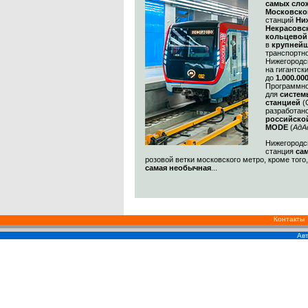
самых сл
Московско
станций
Ни
Некрасовс
кольцевой
в
крупнейш
транспортн
Нижегородс
на гигантск
до
1.000.00
Программно
для
систем
станцией
(
разработан
российско
MODE
(
АдА
Нижегородск
станция
са
розовой ветки московского метро, кроме того
самая необычная
...
Контакты
Авт