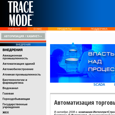
ГЛАВНАЯ
О НАС
ПРОДУКТЫ
ПОДДЕРЖКА
АВТОРИЗАЦИЯ / КАБИНЕТ>>
ВНЕДРЕНИЯ
ВНЕДРЕНИЯ
Авиационная
промышленность
Автоматизация зданий
Автомобилестроение
Атомная промышленность
Биотехнологии и
фармацевтика
SCADA
Водоканал
Газовая
Горнодобывающая
Автоматизация торговы
Государственные
учреждения
В октябре 2008 г.
компания ИнтеллектСтро
ЖКХ