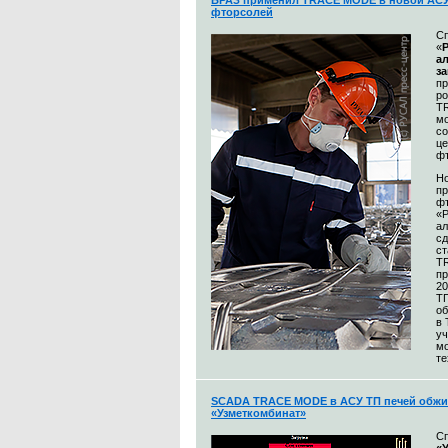
БРАЗ применил TRACE MODE в новой АСУ
фторсолей
С
«
а
з
п
р
T
м
со
це
ф
Н
пр
ф
«
а
сд
ст
T
пр
20
Т
об
в
уч
м
те
SCADA TRACE MODE в АСУ ТП печей обжи
«Узметкомбинат»
С