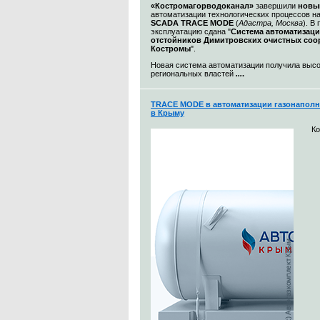
«Костромагорводоканал»
завершили
новы
автоматизации технологических процессов н
SCADA TRACE MODE
(
Адастра, Москва
). В
эксплуатацию сдана "
Система автоматизац
отстойников Димитровских очистных со
Костромы
".
Новая система автоматизации получила выс
региональных властей
...
.
TRACE MODE в автоматизации газонаполн
в Крыму
К