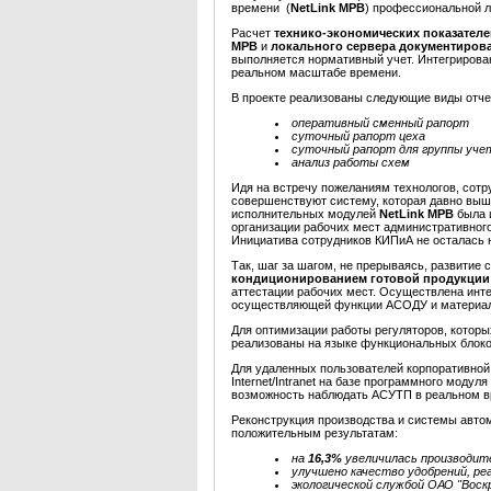
времени (
NetLink МРВ
) профессиональной л
Расчет
технико-экономических показателе
МРВ
и
локального сервера документиров
выполняется нормативный учет. Интегрирова
реальном масштабе времени.
В проекте реализованы следующие виды отче
оперативный сменный рапорт
суточный рапорт цеха
суточный рапорт для группы уче
анализ работы схем
Идя на встречу пожеланиям технологов, сот
совершенствуют систему, которая давно выш
исполнительных модулей
NetLink МРВ
была и
организации рабочих мест административног
Инициатива сотрудников КИПиА не осталась 
Так, шаг за шагом, не прерываясь, развитие
кондиционированием готовой продукции
аттестации рабочих мест. Осуществлена ин
осуществляющей функции АСОДУ и материаль
Для оптимизации работы регуляторов, котор
реализованы на языке функциональных бло
Для удаленных пользователей корпоративной
Internet/Intranet на базе программного мод
возможность наблюдать АСУТП в реальном в
Реконструкция производства и системы авт
положительным результатам:
на
16,3%
увеличилась производите
улучшено качество удобрений, ре
экологической службой ОАО "Вос