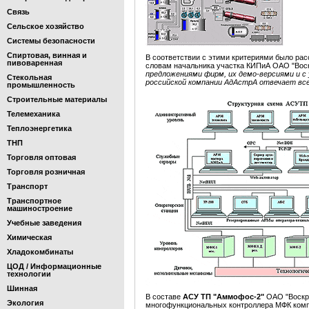
Связь
Сельское хозяйство
Системы безопасности
Спиртовая, винная и
В соответствии с этими критериями было р
пивоваренная
словам начальника участка КИПиА ОАО "Воск
предложениями фирм, их демо-версиями и 
Стекольная
российской компании АдАстрА отвечает вс
промышленность
Строительные материалы
Телемеханика
Теплоэнергетика
ТНП
Торговля оптовая
Торговля розничная
Транспорт
Транспортное
машиностроение
Учебные заведения
Химическая
Хладокомбинаты
ЦОД / Информационные
технологии
Шинная
В составе
АСУ ТП "Аммофос-2"
ОАО "Воскр
Экология
многофункциональных контроллера МФК комп