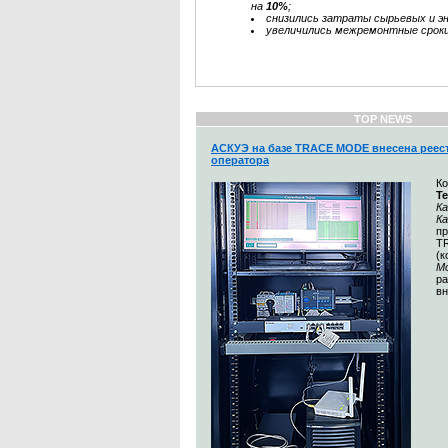
на
10%
;
снизились затраты сырьевых и эн
увеличились межремонтные сроки
TOP NEWS
АСКУЭ на базе TRACE MODE внесена реес
оператора
К
Т
Ка
К
п
T
(
М
ра
вн