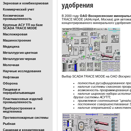
удобрения
Зерновая и комбикормовая
Коммерческий учет
Космическая
В 2000 году
ОАО Воскресенские минераль
промышленность
TRACE MODE (
АдАстрА, Москва
) для автом
концентрированного минерального удобрения
Крупные АСУ ТП на базе
SCADA TRACE MODE
Масложировая
Машиностроение
Медицина
Металлургия цветная
Металлургия черная
Молочная
Научные исследования
Выбор SCADA TRACE MODE на ОАО
Воскрес
Нефтяная
полностью русифицированное про
Оборона
наличие системы сквозного прог
Пищевая и
возможность программирования ф
перерабатывающая
наличие широкого набора исполн
другие системы АСУТП;
Пластмассовых изделий
приемлемое соотношение "цена/к
промышленность
постоянное совершенствование 
наличие оперативной и качестве
Приборостроение и
медтехника
Противопожарные системы
Рыбная
Сахарная и кондитерская