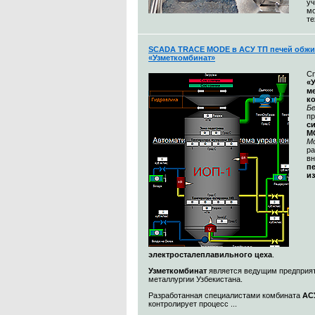
уч
м
те
SCADA TRACE MODE в АСУ ТП печей обжи
«Узметкомбинат»
С
«
м
к
Бе
п
с
M
М
ра
в
п
и
электросталеплавильного цеха
.
Узметкомбинат
является ведущим предприя
металлургии Узбекистана.
Разработанная специалистами комбината
АС
контролирует процесс ...