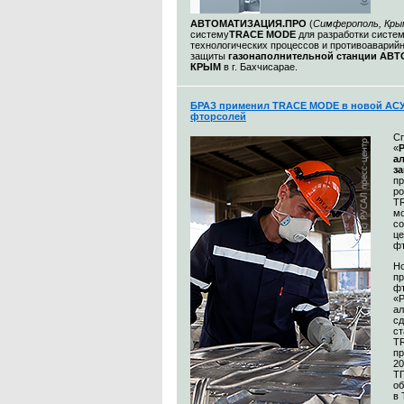
АВТОМАТИЗАЦИЯ.ПРО
(
Симферополь, Кры
систему
TRACE MODE
для разработки систе
технологических процессов и противоаварий
защиты
газонаполнительной станции АВ
КРЫМ
в г. Бахчисарае.
БРАЗ применил TRACE MODE в новой АСУ
фторсолей
С
«
а
з
п
р
T
м
со
це
ф
Н
пр
ф
«
а
сд
ст
T
пр
20
Т
об
в