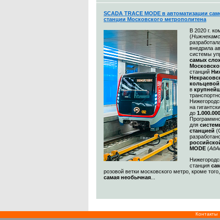
SCADA TRACE MODE в автоматизации сам
станции Московского метрополитена
В 2020 г. к
(
Нижнекамс
разработал
внедрила а
системы уп
самых сл
Московско
станций
Ни
Некрасовс
кольцевой
в
крупнейш
транспортн
Нижегородс
на гигантск
до
1.000.00
Программно
для
систем
станцией
(
разработан
российско
MODE
(
АдА
Нижегородск
станция
са
розовой ветки московского метро, кроме того
самая необычная
...
Контакты