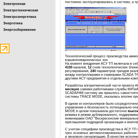
постоянно эксплуатировались в системе, а тр
Электронная
Электротехническая
Электроэнергетика
Энергетика
Энергосбережение
Технологический процесс производства амм
взрывопожароопасных зон.
На момент внедрения АСУ ТП включала в се
4100
каналов,
12
схем технологических блоки
регулирования,
240
параметров трендов реал
между контроллерами и серверами SCADA T
другими АСУ предприятия и отдельными ком
Разработка алгоритмической части проект
месяцев
самими работниками службы КИПиА О
SCADA/HMI систему им пришлось самостоятел
системы TRACE MODE, оказалась вполне пр
В одном из контроллеров было сосредоточено
управление и безопасность потенциально-о
MODE в целом показывала достаточно
высо
режима в режим дублированного, поддержива
инженерами ОАО "Воскресенские минеральн
приглашения подрядной организации и внепл
С учетом специфики производства в АСУ ТП
трех основных автоматизированных рабочих 
и звуковую сигнализацию. В качестве испо