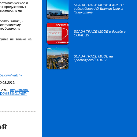
 автоматическое и
SCADA TRACE MODE в АСУ ТП
ках продуктивных
водозаборов АО Шалкия Цинк в
а натрия и на
Казахстане
едприятия", -
я постоянному
рудования и
SCADA TRACE MODE в борьбе с
COVID 19
удника не только на
SCADA TRACE MODE на
Красноярской ТЭЦ-2
ube.com/watch?
.08.2019.
.2019.
http://strana-
%D0%BB%D1%8F-
ой