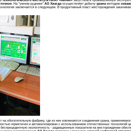
о технологического института НИЯУ «МИФИ»
запустила в промышленную эксплуат
сточное
. На "умном руднике"
АО Хиагда
осуществляет добычу
урана
методом
скваж
технология заключается в следующем. В продуктивный пласт месторождения закачивае
 на обогатительную фабрику, где из нее извлекаются соединения урана, применяемог
остью герметичен и автоматизирован с использованием отечественных технологий ц
 беспрецедентную экологичность - радиационные показатели на месторождении обесп