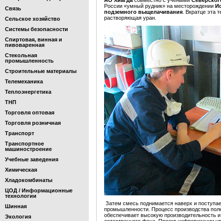
АО Хиагда
совместно с учеными
Северског
России «умный рудник» на месторождении
И
Связь
подземного выщелачивания
. Вкратце эта 
растворяющая уран.
Сельское хозяйство
Системы безопасности
Спиртовая, винная и
пивоваренная
Стекольная
промышленность
Строительные материалы
Телемеханика
Теплоэнергетика
ТНП
Торговля оптовая
Торговля розничная
Транспорт
Транспортное
машиностроение
Учебные заведения
Химическая
Хладокомбинаты
ЦОД / Информационные
технологии
Затем смесь поднимается наверх и поступает
Шинная
промышленности. Процесс производства полн
обеспечивает высокую производительность и
Экология