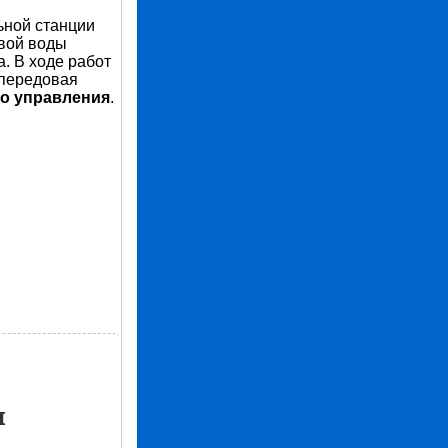
ьной станции
евой воды
. В ходе работ
 передовая
о управления
.
и