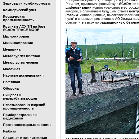
Республика Бурятия
), входящее в урановый
Зерновая и комбикормовая
Росатом, применила российскую
SCADA-сис
цифровизации
нового уранового месторожд
Коммерческий учет
которое, в ближайшем будущем станет
цент
России
. Инновационные, высокотехнологичн
Космическая
нуля" и впервые примененные АО Хиагда на 
промышленность
обеспечить высокую
радиационную безопа
Крупные АСУ ТП на базе
SCADA TRACE MODE
Масложировая
Машиностроение
Медицина
Металлургия цветная
Металлургия черная
Молочная
Научные исследования
Нефтяная
Оборона
Пищевая и
перерабатывающая
Пластмассовых изделий
промышленность
Приборостроение и
медтехника
Противопожарные системы
Рыбная
Сахарная и кондитерская