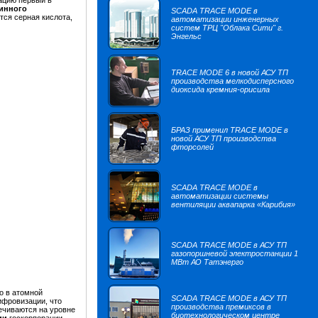
ацию первый в
инного
SCADA TRACE MODE в
тся серная кислота,
автоматизации инженерных
систем ТРЦ "Облака Сити" г.
Энгельс
TRACE MODE 6 в новой АСУ ТП
производства мелкодисперсного
диоксида кремния-орисила
БРАЗ применил TRACE MODE в
новой АСУ ТП производства
фторсолей
SCADA TRACE MODE в
автоматизации системы
вентиляции аквапарка «Карибия»
SCADA TRACE MODE в АСУ ТП
газопоршневой электростанции 1
МВт АО Татэнерго
о в атомной
SCADA TRACE MODE в АСУ ТП
ифровизации, что
производства премиксов в
ечиваются на уровне
биотехнологическом центре