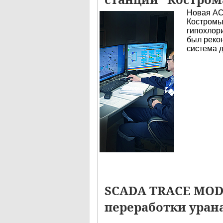
Новая АС
Костромы
гипохлори
был реко
система 
SCADA TRACE MODE
переработки уран