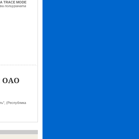
A TRACE MODE
тва
полиураната
и ОАО
ь", (Республика