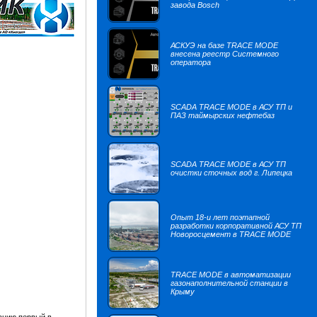
завода Bosch
АСКУЭ на базе TRACE MODE
внесена реестр Системного
оператора
SCADA TRACE MODE в АСУ ТП и
ПАЗ таймырских нефтебаз
SCADA TRACE MODE в АСУ ТП
очистки сточных вод г. Липецка
Опыт 18-и лет поэтапной
разработки корпоративной АСУ ТП
Новоросцемент в TRACE MODE
TRACE MODE в автоматизации
газонаполнительной станции в
Крыму