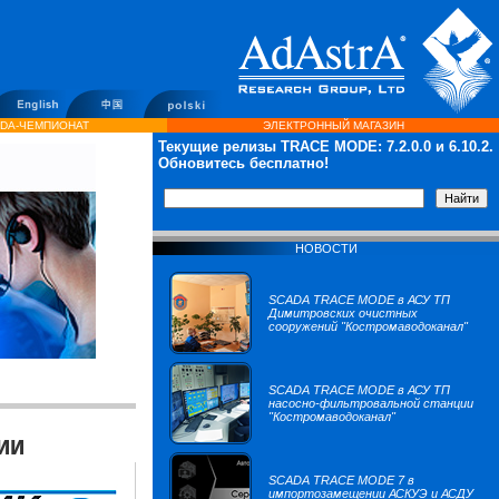
DA-ЧЕМПИОНАТ
ЭЛЕКТРОННЫЙ МАГАЗИН
Текущие релизы TRACE MODE:
7.2.0.0
и 6.10.2.
Обновитесь бесплатно!
НОВОСТИ
SCADA TRACE MODE в АСУ ТП
Димитровских очистных
сооружений "Костромаводоканал"
SCADA TRACE MODE в АСУ ТП
насосно-фильтровальной станции
"Костромаводоканал"
ии
SCADA TRACE MODE 7 в
импортозамещении АСКУЭ и АСДУ