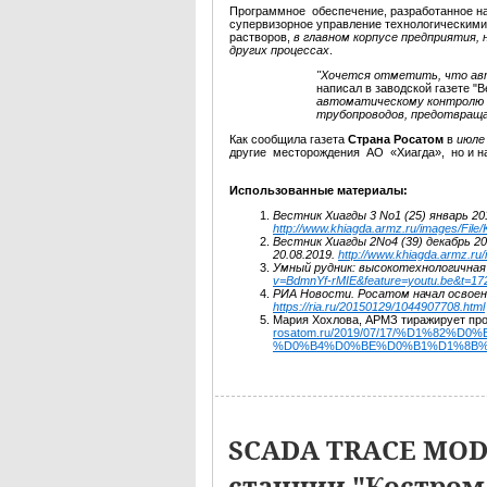
Программное обеспечение, разработанное 
супервизорное управление технологическими 
растворов,
в главном корпусе предприятия,
других
процессах
.
"Хочется отметить, что авт
написал в заводской газете "
автоматическому контролю 
трубопроводов, предотвраща
Как сообщила газета
Страна Росатом
в
июле
другие месторождения АО «Хиагда», но и на
Использованные материалы:
Вестник Хиагды 3 No1 (25) январь 2
http://www.khiagda.armz.ru/images/File
Вестник Хиагды 2No4 (39) декабрь 2
20.08.2019.
http://www.khiagda.armz.ru/
Умный рудник: высокотехнологичная
v=BdmnYf-rMIE&feature=youtu.be&t=17
РИА Новости. Росатом начал освоен
https://ria.ru/20150129/1044907708.html
Мария Хохлова, АРМЗ тиражирует про
rosatom.ru/2019/07/17/%D1%8
%D0%B4%D0%BE%D0%B1%D1%8B%
SCADA TRACE MODE
станции "Костром