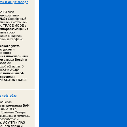
УЭ и АСДУ завода
2023 года
кая компания
 Лайт
Серебряный
ванный системный
тор TRACE MODE в
мпортозамещения
йшие сроки
ала и внедрила
ский интерфейс
еского учёта
есурсов
и
ерского
ния инженерными
ами
завода
Bosch
в
нгельсе
ской области.
В
КУЭ и АСДУ
на
новейшая 64-
ая версия
кой
SCADA TRACE
 нефтебаз
23 года
исты
компании
БАИ
ий А. В.) в
 Крайнего Севера
выполнили комплекс
 разработке и
ию
АСУ ТП и ПАЗ
арного парка и