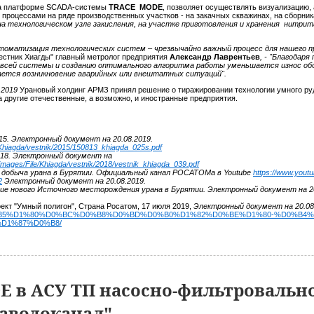
на платформе SCADA-системы
TRACE MODE
, позволяет осуществлять визуализацию,
процессами на ряде производственных участков - на закачных скважинах, на сборни
 на технологическом
узле закисления, на участке приготовления и хранения нитрит
оматизация технологических систем – чрезвычайно важный процесс для нашего пр
Вестник Хиагды" главный метролог предприятия
Александр Лаврентьев
, - "Благодар
всей системы и созданию оптимального алгоритма работы уменьшается износ обо
ется возникновение аварийных или внештатных ситуаций".
 2019
Урановый холдинг АРМЗ принял решение о тиражировании технологии умного р
 другие отечественные, а возможно, и иностранные предприятия.
015. Электронный документ на 20.08.2019.
/Khiagda/vestnik/2015/150813_khiagda_025s.pdf
018. Электронный документ на
images/File/Khiagda/vestnik/2018/vestnik_khiagda_039.pdf
 добыча урана в Бурятии. Официальный канал РОСАТОМа в Youtube
https://www.yout
2
Электронный документ на 20.08.2019.
ие нового Источного месторождения урана в Бурятии. Электронный документ на 20
ект "Умный полигон", Страна Росатом, 17 июля 2019,
Электронный документ на 20.08
2%D0%B5%D1%80%D0%BC%D0%B8%D0%BD%D0%B0%D1%82%D0%BE%D1%80-%D0%B4
D1%87%D0%B8/
 в АСУ ТП насосно-фильтровальн
аводоканал"