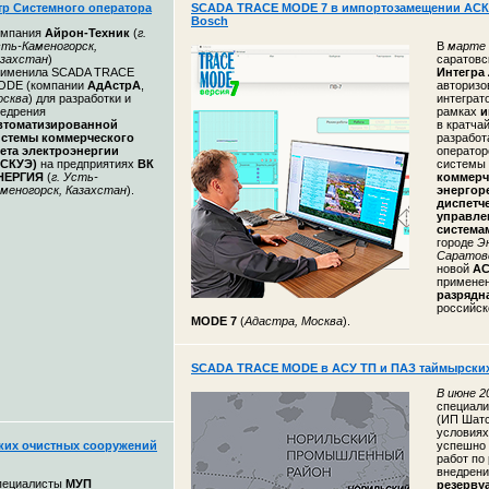
тр Системного оператора
SCADA TRACE MODE 7 в импортозамещении АСК
Bosch
омпания
Айрон-Техник
(
г.
ть-Каменогорск,
В
марте 
азахстан
)
саратовс
рименила SCADA TRACE
Интегра
ODE (компании
АдАстрА
,
авторизо
осква
) для разработки и
интегра
едрения
рамках
и
втоматизированной
в кратча
истемы коммерческого
разработ
чета электроэнергии
оператор
АСКУЭ)
на предприятиях
ВК
системы
НЕРГИЯ
(
г. Усть-
коммерч
меногорск, Казахстан
).
энергор
диспетч
управле
систем
городе
Э
Саратов
новой
АС
примене
разрядн
российс
MODE 7
(
Адастра, Москва
).
SCADA TRACE MODE в АСУ ТП и ПАЗ таймырских
В
июне 20
специал
(ИП Шатск
условиях
их очистных сооружений
успешно 
работ по
внедрен
пециалисты
МУП
резерву