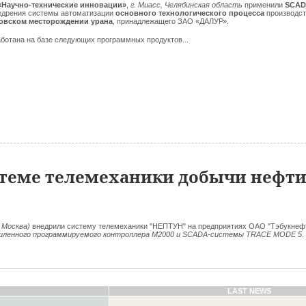
Научно-технические инновации»
,
г. Миасс, Челябинская область
применили
SCAD
недрения системы автоматизации
основного технологического процесса
производс
овском месторождении урана
, принадлежащего ЗАО «ДАЛУР».
ботана на базе следующих программных продуктов...
стеме телемеханики добычи нефт
. Москва)
внедрили систему телемеханики "НЕПТУН" на предприятиях ОАО "Тэбукнефт
ленного программируемого контроллера М2000 и SCADA-системы TRACE MODE 5
.
LAST NEWS