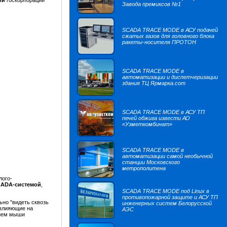
ии
госкорпорации
Завода премиксов №1
SCADA TRACE MODE в АСУ подачей
сжатых газов для головного блока
ракеты-носителя ПРОТОН
SCADA TRACE MODE в
автоматизации и диспетчеризации
здания ТЦ Ярмарка.com
SCADA TRACE MODE в АСУ ТП
печей обжига извести АО
«Узметкомбинат»
SCADA TRACE MODE в
автоматизации самой необычной
станции Московского
метрополитена
лого-
ADA-системой
,
SCADA TRACE MODE под Linux в
противопожарной защите и АСУ ТП
но "видеть сквозь
инженерных систем Белорусской
 влияющие на
АЭС
нием мыши