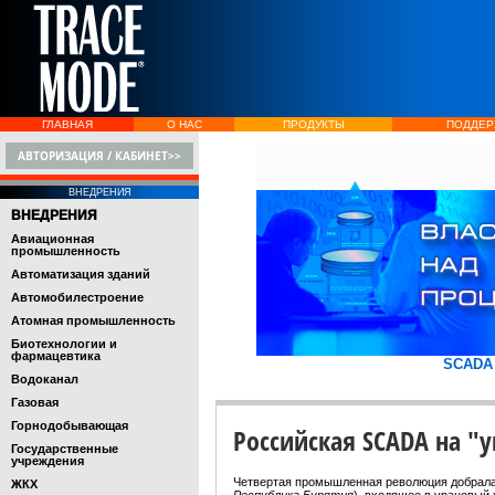
ГЛАВНАЯ
О НАС
ПРОДУКТЫ
ПОДДЕР
АВТОРИЗАЦИЯ / КАБИНЕТ>>
ВНЕДРЕНИЯ
ВНЕДРЕНИЯ
Авиационная
промышленность
Автоматизация зданий
Автомобилестроение
Атомная промышленность
Биотехнологии и
фармацевтика
SCADA
Водоканал
Газовая
Горнодобывающая
Российская SCADA на "
Государственные
учреждения
Четвертая промышленная революция добрала
ЖКХ