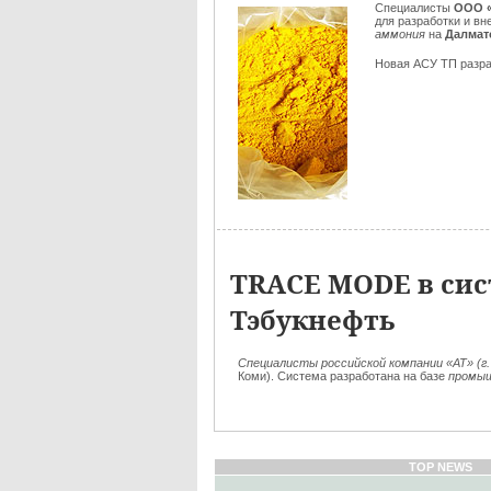
Специалисты
ООО «
для разработки и в
аммония
на
Далмат
Новая АСУ ТП разра
TRACE MODE в си
Тэбукнефть
Специалисты российской компании «АТ» (г
Коми). Система разработана на базе
промыш
TOP NEWS