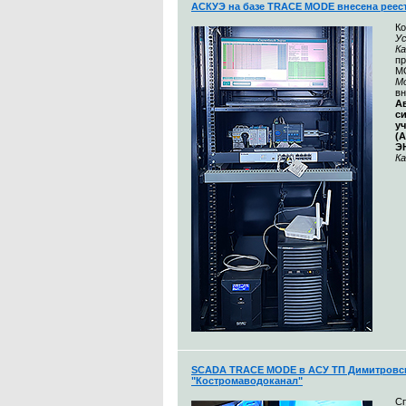
АСКУЭ на базе TRACE MODE внесена реес
К
Ус
К
п
M
М
вн
А
с
у
(
Э
Ка
SCADA TRACE MODE в АСУ ТП Димитровск
"Костромаводоканал"
С