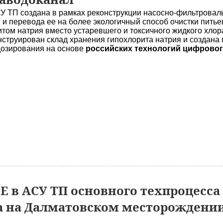
У ТП создана в рамках реконструкции насосно-фильтровал
 и перевода ее на более экологичный способ очистки пить
том натрия вместо устаревшего и токсичного жидкого хлора
нструирован склад хранения гипохлорита натрия и создана
дозирования на основе
российских технологий цифровог
 в АСУ ТП основного техпроцесса
а на Далматовском месторождени