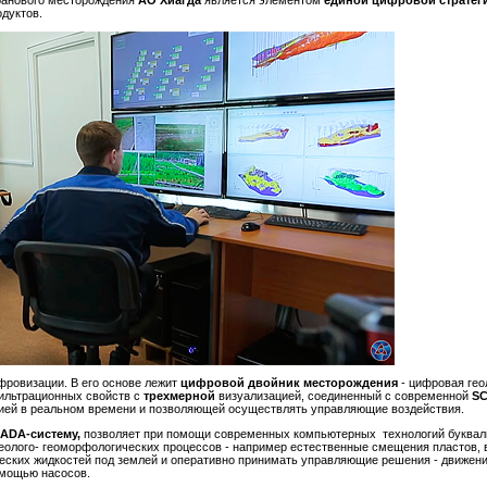
ранового месторождения
АО Хиагда
является элементом
единой цифровой стратег
одуктов.
фровизации. В его основе лежит
цифровой двойник месторождения
- цифровая гео
фильтрационных свойств с
трехмерной
визуализацией, соединенный с современной
SC
ией в реальном времени и позволяющей осуществлять управляющие воздействия.
ADA-систему,
позволяет при помощи современных компьютерных технологий букваль
 геолого- геоморфологических процессов - например естественные смещения пластов,
еских жидкостей под землей и оперативно принимать управляющие решения - движе
 помощью насосов.