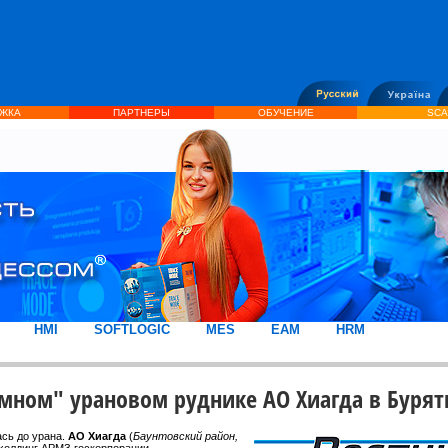
ЖКА
ПАРТНЕРЫ
ОБУЧЕНИЕ
SCA
HMI
SOFTLOGIC
MES
EAM
HRM
умном" урановом руднике АО Хиагда в Бурят
сь до урана.
АО Хиагда
(
Баунтовский район,