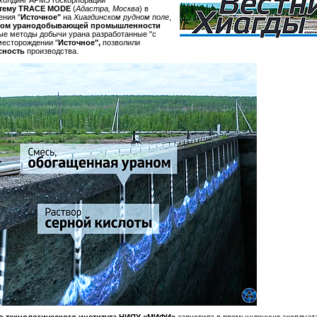
 холдинг АРМЗ госкорпорации
тему TRACE MODE
(
Адастра, Москва
) в
ения "
Источное"
на
Хиагдинском рудном поле
,
ром уранодобывающей промышленности
ые методы добычи урана разработанные "с
месторождении "
Источное",
позволили
сность
производства.