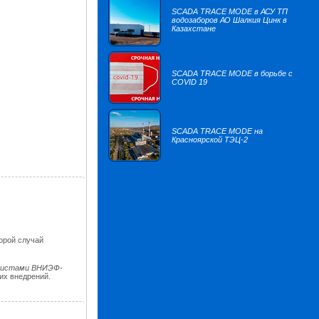
SCADA TRACE MODE в АСУ ТП
водозаборов АО Шалкия Цинк в
Казахстане
SCADA TRACE MODE в борьбе с
COVID 19
SCADA TRACE MODE на
Красноярской ТЭЦ-2
орой случай
листами ВНИЭФ-
их внедрений.