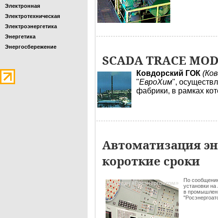
Электронная
Электротехническая
Электроэнергетика
Энергетика
Энергосбережение
SCADA TRACE MOD
Ковдорский ГОК
(Ко
"
ЕвроХим
", осуществ
фабрики, в рамках ко
Автоматизация эн
короткие сроки
По сообщени
установки на
в промышленн
"Росэнергоат