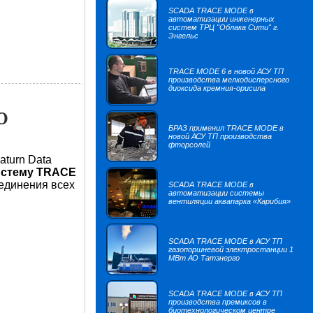
SCADA TRACE MODE в
автоматизации инженерных
систем ТРЦ "Облака Сити" г.
Энгельс
TRACE MODE 6 в новой АСУ ТП
производства мелкодисперсного
диоксида кремния-орисила
О
БРАЗ применил TRACE MODE в
новой АСУ ТП производства
фторсолей
aturn Data
истему TRACE
единения всех
SCADA TRACE MODE в
автоматизации системы
вентиляции аквапарка «Карибия»
SCADA TRACE MODE в АСУ ТП
газопоршневой электростанции 1
МВт АО Татэнерго
SCADA TRACE MODE в АСУ ТП
производства премиксов в
биотехнологическом центре