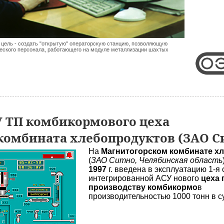
 цель - создать "открытую" операторскую станцию, позволяющую
еского персонала, работающего на модуле металлизации шахтых
 ТП комбикормового цеха
комбината хлебопродуктов (ЗАО С
На
Магнитогорском комбинате х
(
ЗАО Ситно, Челябинская область
1997
г. введена в эксплуатацию 1-я
интегрированной АСУ нового
цеха 
производству комбикормо
в
производительностью 1000 тонн в су