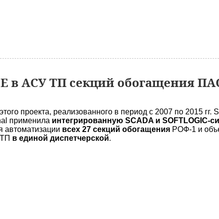
 в АСУ ТП секций обогащения ПА
этого проекта, реализованного в период с 2007 по 2015 гг. S
onal применила
интегрированную SCADA и SOFTLOGIC-с
я автоматизации
всех 27 секций обогащения
РОФ-1 и объ
 ТП
в единой диспетчерской
.