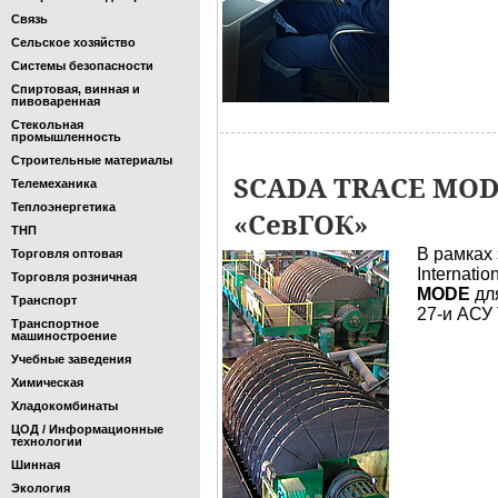
Связь
Сельское хозяйство
Системы безопасности
Спиртовая, винная и
пивоваренная
Стекольная
промышленность
Строительные материалы
SCADA TRACE MODE
Телемеханика
Теплоэнергетика
«СевГОК»
ТНП
В рамках 
Торговля оптовая
Internati
Торговля розничная
MODE
дл
Транспорт
27-и АСУ
Транспортное
машиностроение
Учебные заведения
Химическая
Хладокомбинаты
ЦОД / Информационные
технологии
Шинная
Экология