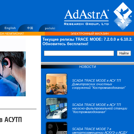
DA-ЧЕМПИОНАТ
ЭЛЕКТРОННЫЙ МАГАЗИН
Текущие релизы TRACE MODE:
7.2.0.0
и 6.10.2.
Обновитесь бесплатно!
НОВОСТИ
SCADA TRACE MODE в АСУ ТП
Димитровских очистных
сооружений "Костромаводоканал"
SCADA TRACE MODE в АСУ ТП
насосно-фильтровальной станции
"Костромаводоканал"
в АСУТП
SCADA TRACE MODE 7 в
импортозамещении АСКУЭ и АСДУ