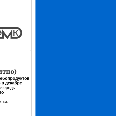
итно)
лебопродуктов
)
в декабре
 очередь
по
тки.