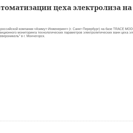
втоматизации цеха электролиза на
российской компании «Азимут-Инженеринг» (г. Санкт-Перербург) на базе TRACE MOD
анционного мониторинга технологических параметров электролитических ванн цеха эл
вероникель" в г. Мончегорск.