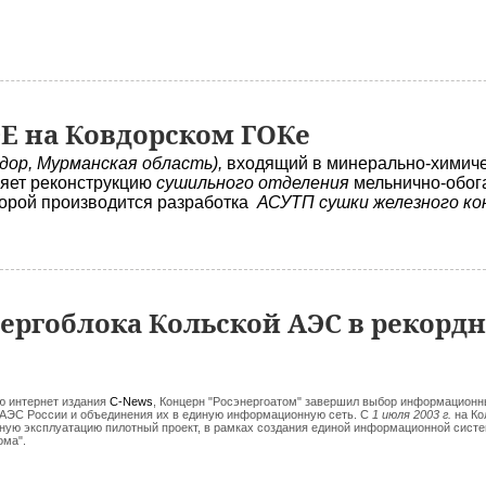
E на Ковдорском ГОКе
вдор, Мурманская область),
входящий в минерально-химич
ляет реконструкцию
сушильного отделения
мельнично-обог
торой производится разработка
АСУТП сушки железного к
ергоблока Кольской АЭС в рекорд
ю интернет издания
C-News
, Концерн "Росэнергоатом" завершил выбор информационн
 АЭС России и объединения их в единую информационную сеть. С
1 июля 2003 г.
на Ко
ую эксплуатацию пилотный проект, в рамках создания единой информационной сист
ома".