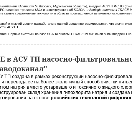
 комбинат «Апатит» (г. Кировск, Мурманская область)
, внедрил АСУТП ФСПО (фил
е PC-based контроллера
МФК
и
интегрированной SCADA- и Softlogic-системы TRACE 
ть самые современные технологии в области промышленной автоматики основанные н
ерхний и нижний уровни разработаны в единой среде программирования, что значитель
аботы АСУТП.
вания. Первые системы на базе SCADA системы TRACE MODE были были внедрены на "
 в АСУ ТП насосно-фильтровальн
аводоканал"
У ТП создана в рамках реконструкции насосно-фильтровал
 и перевода ее на более экологичный способ очистки пить
том натрия вместо устаревшего и токсичного жидкого хлора
нструирован склад хранения гипохлорита натрия и создана
дозирования на основе
российских технологий цифровог