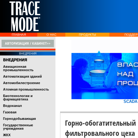
ГЛАВНАЯ
О НАС
ПРОДУКТЫ
ПОДДЕР
АВТОРИЗАЦИЯ / КАБИНЕТ>>
ВНЕДРЕНИЯ
ВНЕДРЕНИЯ
Авиационная
промышленность
Автоматизация зданий
Автомобилестроение
Атомная промышленность
Биотехнологии и
фармацевтика
SCADA
Водоканал
Газовая
Горнодобывающая
Горно-обогатительный 
Государственные
учреждения
фильтровального цеха
ЖКХ