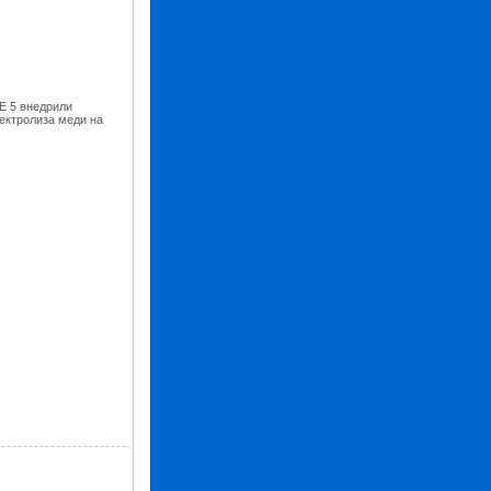
E 5 внедрили
ектролиза меди на