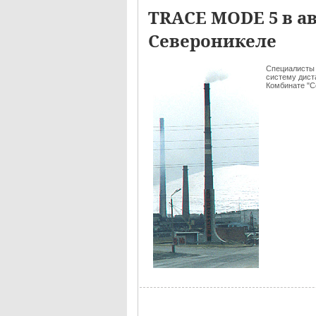
TRACE MODE 5 в а
Североникеле
Специалисты 
систему дист
Комбинате "Се