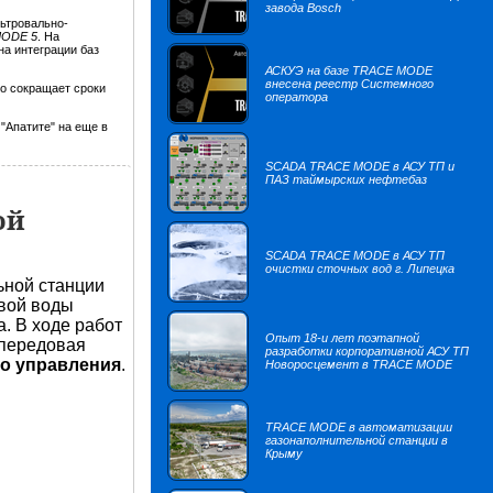
завода Bosch
ьтровально-
MODE 5
. На
а интеграции баз
АСКУЭ на базе TRACE MODE
внесена реестр Системного
но сокращает сроки
оператора
Апатите" на еще в
SCADA TRACE MODE в АСУ ТП и
ПАЗ таймырских нефтебаз
ой
SCADA TRACE MODE в АСУ ТП
очистки сточных вод г. Липецка
ьной станции
евой воды
. В ходе работ
Опыт 18-и лет поэтапной
 передовая
разработки корпоративной АСУ ТП
о управления
.
Новоросцемент в TRACE MODE
TRACE MODE в автоматизации
газонаполнительной станции в
Крыму