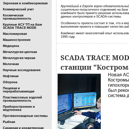
Зерновая и комбикормовая
Крупнейший в Европе горно-обогатительный
Коммерческий учет
сушительно-погрузочного отделения) на баз
комбинате было принято решение использова
Космическая
данных контроллеров и SCADA-системы.
промышленность
Особенность проекта состоит в том, что и в
Крупные АСУ ТП на базе
выполнения проекта и повышает качество р
SCADA TRACE MODE
Комбинат имеет многолетний опыт использо
Масложировая
1995 году.
Машиностроение
Медицина
Металлургия цветная
SCADA TRACE MODE
Металлургия черная
Молочная
станции "Костром
Научные исследования
Новая АС
Нефтяная
Костромы
Оборона
гипохлори
Пищевая и
был реко
перерабатывающая
система 
Пластмассовых изделий
промышленность
Приборостроение и
медтехника
Противопожарные системы
Рыбная
Сахарная и кондитерская