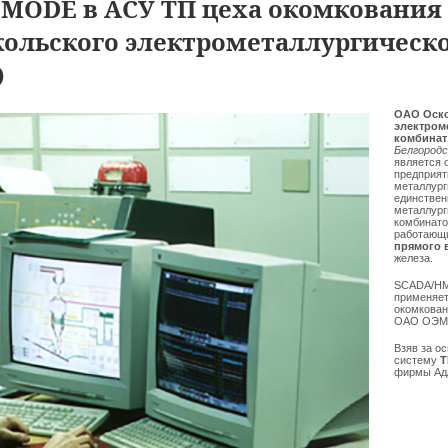
MODE в АСУ ТП цеха окомкования
ольского электрометаллургическ
)
ОАО Оск
электром
комбина
Белгородс
является 
предприят
металлург
единстве
металлург
комбинато
работающи
прямого 
железа.
SCADA/H
применяет
окомкован
ОАО ОЭМ
Взяв за о
систему
T
фирмы АдА