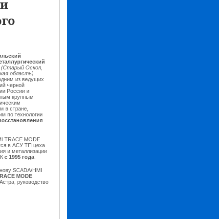
 и
ого
ольский
еталлургический
т
(Старый Оскол,
кая область)
одним из ведущих
ий черной
ии России и
нным крупным
ическим
м в стране,
м по технологии
восстановления
MI TRACE MODE
ся в АСУ ТП цеха
ия и металлизации
К
с 1995 года
.
снову SCADA/HMI
RACE MODE
стра, руководство