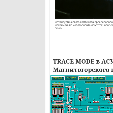
металлургического комбината преследовало
максимально использовать опыт технологич
печей...
TRACE MODE в АСУ
Магнитогорского 