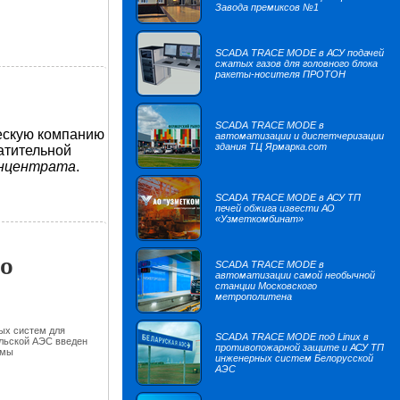
Завода премиксов №1
SCADA TRACE MODE в АСУ подачей
сжатых газов для головного блока
ракеты-носителя ПРОТОН
SCADA TRACE MODE в
ескую компанию
автоматизации и диспетчеризации
здания ТЦ Ярмарка.com
атительной
онцентрата
.
SCADA TRACE MODE в АСУ ТП
печей обжига извести АО
«Узметкомбинат»
но
SCADA TRACE MODE в
автоматизации самой необычной
станции Московского
метрополитена
ых систем для
SCADA TRACE MODE под Linux в
льской АЭС введен
противопожарной защите и АСУ ТП
емы
инженерных систем Белорусской
АЭС