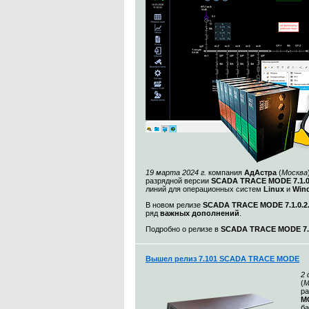
19 марта 2024 г.
компания
АдАстра
(
Москва
разрядной версии
SCADA TRACE MODE 7.1.
линий для операционных систем
Linux
и
Win
В новом релизе
SCADA TRACE MODE 7.1.0.2
ряд
важных дополнений
.
Подробно о релизе в
SCADA TRACE MODE 7.1
Вышел релиз 7.101 SCADA TRACE MODE
2
(
М
ра
MO
ба