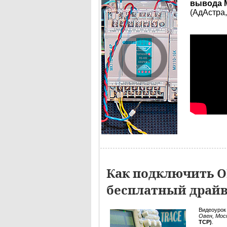
вывода М
(АдАстра
Как подключить О
бесплатный драйв
Видеоурок
Овен, Мос
TCP)
.