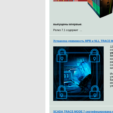
выпущены впервые
.
Релиз 7.1 содержит ...
Устранена уязвимость МРВ и NLL TRACE 
12
с
у
MO
к
ра
со
ки
Ин
уя
Ба
и
уя
SCADA TRACE MODE 7 сертифицирована н