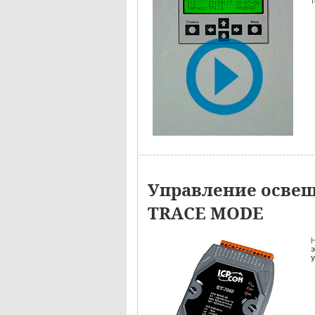
т
Управление освещ
TRACE MODE
Н
э