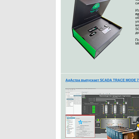
с
Из
п
о
уп
ме
S
до
По
MO
АдАстра выпускает SCADA TRACE MODE 7.