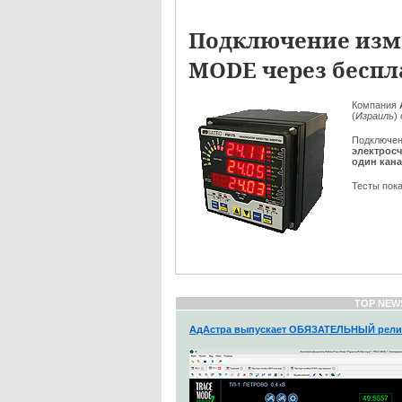
Подключение изме
MODE через беспл
Компания
(
Израиль
)
Подключен
электрос
один кан
Тесты пока
TOP NEW
АдАстра выпускает ОБЯЗАТЕЛЬНЫЙ рели