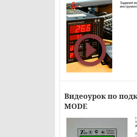
Задания в
инструмент
Видеоурок по под
MODE
Н
М
В