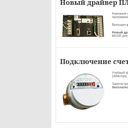
Новый драйвер П
Компания 
программи
Выпущен
Новый др
MODE для 
Подключение счет
Учебный ф
(
АдАстра,
Зарегистр
бесплатн