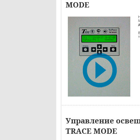
MODE
Н
М
В
т
Управление освещ
TRACE MODE