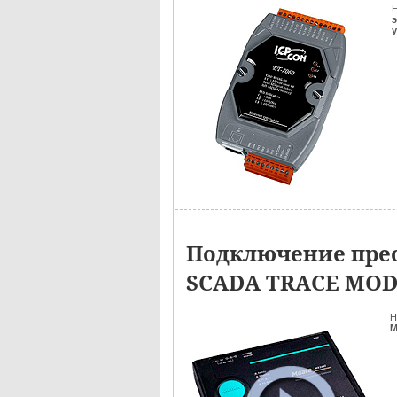
Н
э
Подключение прео
SCADA TRACE MO
Н
M