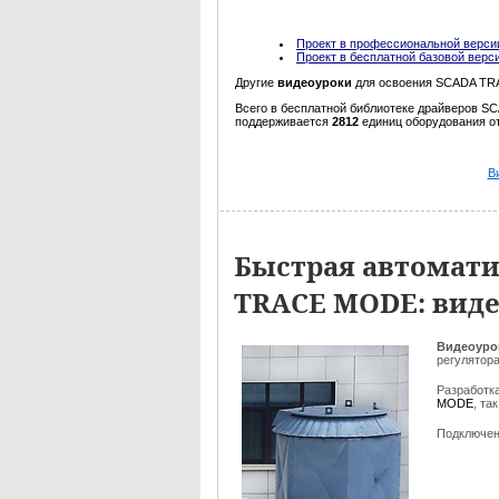
Проект в профессиональной верси
Проект в бесплатной базовой верс
Другие
видеоуроки
для освоения SCADA TRA
Всего в бесплатной библиотеке драйверов S
поддерживается
2812
единиц оборудования о
В
Быстрая автомати
TRACE MODE: вид
Видеоуро
регулятор
Разработк
MODE
, та
Подключен