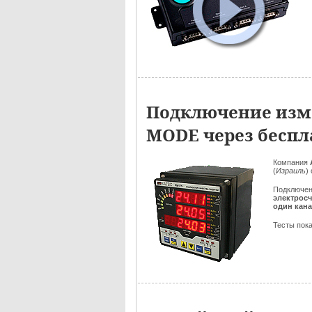
Подключение изме
MODE через беспл
Компания
(
Израиль
)
Подключен
электрос
один кан
Тесты пока