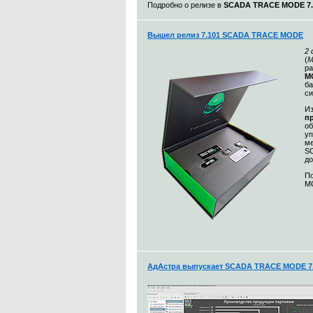
Подробно о релизе в
SCADA TRACE MODE 7.1
Вышел релиз 7.101 SCADA TRACE MODE
2
(
М
ра
MO
ба
с
Из
п
о
уп
ме
S
до
По
MO
АдАстра выпускает SCADA TRACE MODE 7.