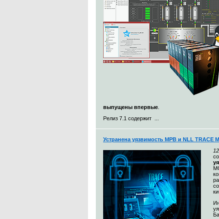
выпущены впервые
.
Релиз 7.1 содержит ...
Устранена уязвимость МРВ и NLL TRACE 
12
с
у
MO
к
ра
со
ки
Ин
уя
Ба