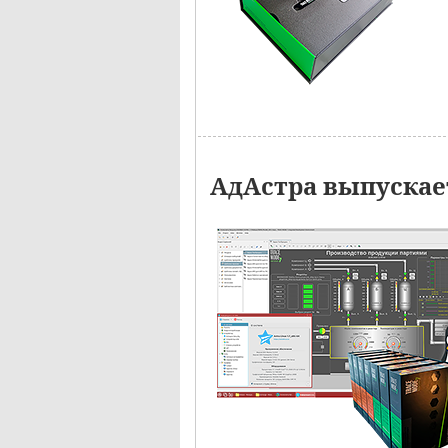
АдАстра выпускае