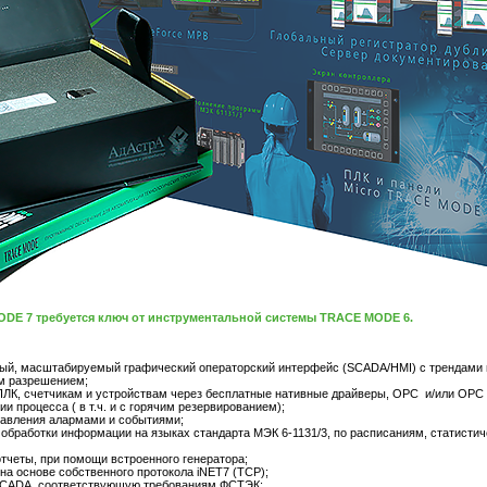
E 7 требуется ключ от инструментальной системы TRACE MODE 6.
ный, масштабируемый графический операторский интерфейс (SCADA/HMI) с трендами 
м разрешением;
ПЛК, счетчикам и устройствам через бесплатные нативные драйверы, OPC и/или OPC
ии процесса ( в т.ч. и с горячим резервированием);
авления алармами и событиями;
обработки информации на языках стандарта МЭК 6-1131/3, по расписаниям, статисти
отчеты, при помощи встроенного генератора;
на основе собственного протокола iNET7 (TCP);
 SCADA, соответствующую требованиям ФСТЭК;