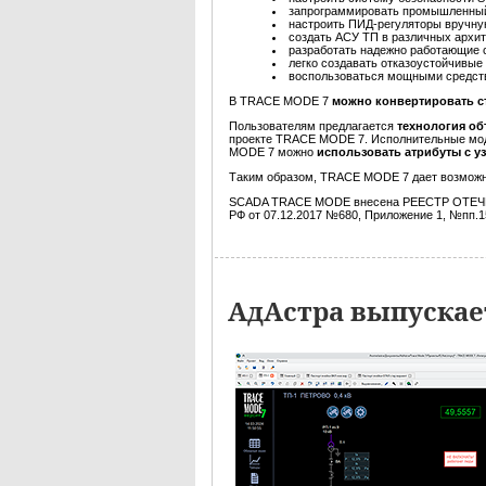
запрограммировать промышленный 
настроить ПИД-регуляторы вручну
создать АСУ ТП в различных архит
разработать надежно работающие с
легко создавать отказоустойчивые
воспользоваться мощными средств
В TRACE MODE 7
можно конвертировать с
Пользователям предлагается
технология о
проекте TRACE MODE 7. Исполнительные моду
MODE 7 можно
использовать атрибуты с у
Таким образом, TRACE MODE 7 дает возмож
SCADA TRACE MODE внесена РЕЕСТР ОТЕ
РФ от 07.12.2017 №680, Приложение 1, №пп.1
АдАстра выпускае