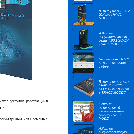
Вышел релиз 7.0.0.2
SCADA TRACE
MODE 7
АдАстра
выпустила новый
релиз 7.00.1 SCADA
TRACE MODE 7
Бесплатная TRACE
MODE 7 на новом
сайте
Вышла новая книга:
ПРАКТИЧЕСКОЕ
ПРОЕКТИРОВАНИЕ
в TRACE MODE 7
и web-доступом, работающий в
Открыт
официальный
 UA;
Телеграм-канал
SCADA TRACE
MODE
ческим данным, или с помощью
АдАстра
выпускает новую