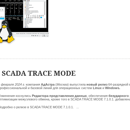
1 SCADA TRACE MODE
2 февраля
2024 г.
компания
АдАстра
(
Москва
)
выпустила
новый релиз
64-разрядной
рофессиональной и базовой линий для операционных систем
Linux
и
Windows.
зменения коснулись
Редактора представления данных
, обеспечения
безударного 
птимизации межузлового обмена, кроме того в SCADA TRACE MODE 7.1.0.1. добавлен
одробно о релизе в SCADA TRACE MODE 7.1.0.1. ...