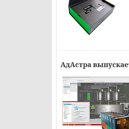
АдАстра выпускае