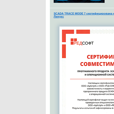
SCADA TRACE MODE 7 сертифицирована н
Линукс