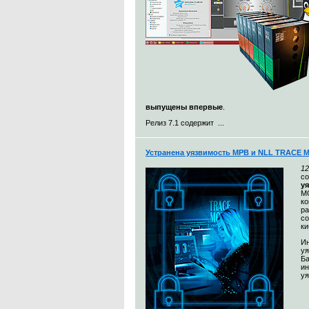
выпущены впервые
.
Релиз 7.1 содержит ...
Устранена уязвимость МРВ и NLL TRACE 
12
с
у
MO
к
ра
со
ки
Ин
уя
Ба
и
уя