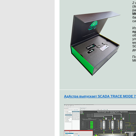
2
(
М
ра
MO
ба
с
Из
п
о
уп
ме
S
до
По
MO
АдАстра выпускает SCADA TRACE MODE 7.