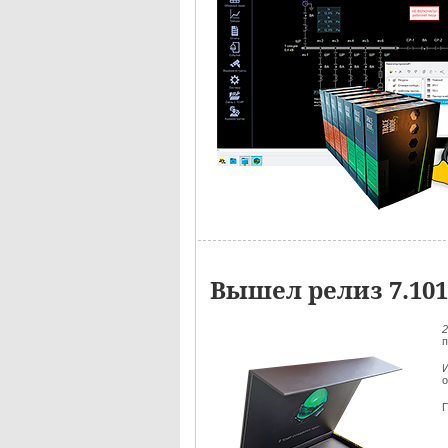
Вышел релиз 7.10
п
И
о
П