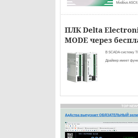
Modbus ASCII
ПЛК Delta Electro
MODE через беспл
В SCADA-систему TR
Драйвер имеет фун
TOP NEW
АдАстра выпускает ОБЯЗАТЕЛЬНЫЙ рели