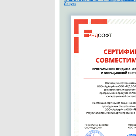
SCADA TRACE MODE 7 сертифицирована н
Линукс