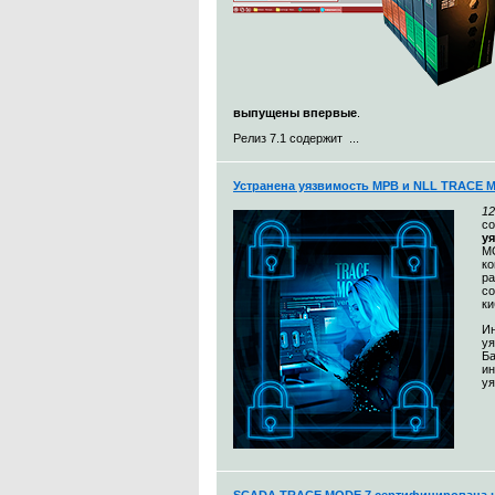
выпущены впервые
.
Релиз 7.1 содержит ...
Устранена уязвимость МРВ и NLL TRACE 
12
с
у
MO
к
ра
со
ки
Ин
уя
Ба
и
уя