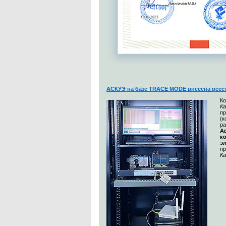
АСКУЭ на базе TRACE MODE внесена реес
К
Ка
п
(
ра
А
к
э
п
Ка