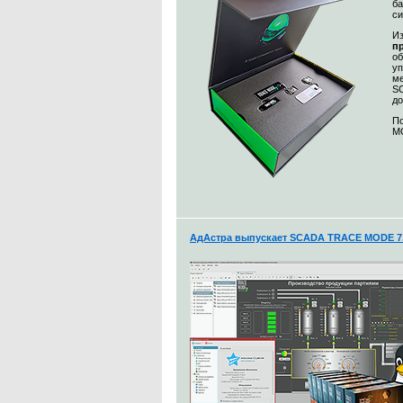
ба
с
Из
п
о
уп
ме
S
до
По
MO
АдАстра выпускает SCADA TRACE MODE 7.