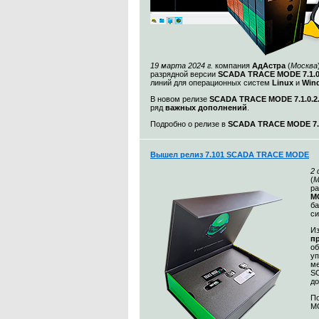
19 марта 2024 г.
компания
АдАстра
(
Москва
разрядной версии
SCADA TRACE MODE 7.1.
линий для операционных систем
Linux
и
Win
В новом релизе
SCADA TRACE MODE 7.1.0.2
ряд
важных дополнений
.
Подробно о релизе в
SCADA TRACE MODE 7.1
Вышел релиз 7.101 SCADA TRACE MODE
2
(
М
ра
MO
ба
с
Из
п
о
уп
ме
S
до
По
MO