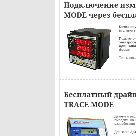
Подключение изме
MODE через беспл
Компания
(мультиме
Подключен
электрос
один кан
форме.
Тесты пока
Бесплатный драйв
TRACE MODE
Данные о рас
выводить на 
разработанны
Для этого Ад