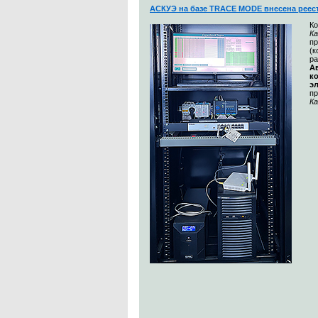
АСКУЭ на базе TRACE MODE внесена реес
К
Ка
п
(
ра
А
к
э
п
Ка