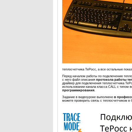
теплосчетчика ТеРосс, а все остальные пока
Перед началом работы по подключению тепло
с него файл описания
протокола работы те
драйвер для подключения теплосчетчика ТеР
использовании канала класса CALL с типом
программирования
.
Задание в видеоуроке выполнено
в професс
можете проверить связь с теплосчетчиком 