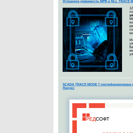
Устранена уязвимость МРВ и NLL TRACE 
12
с
у
MO
к
ра
со
ки
Ин
уя
Ба
и
уя
SCADA TRACE MODE 7 сертифицирована н
Линукс