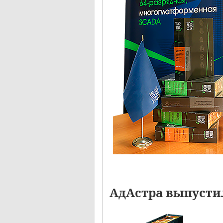
АдАстра выпустил