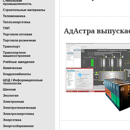
Стекольная
промышленность
Строительные материалы
Телемеханика
Теплоэнергетика
АдАстра выпускае
ТНП
Торговля оптовая
Торговля розничная
Транспорт
Транспортное
машиностроение
Учебные заведения
Химическая
Хладокомбинаты
ЦОД / Информационные
технологии
Шинная
Экология
Электронная
Электротехническая
Электроэнергетика
Энергетика
Энергосбережение