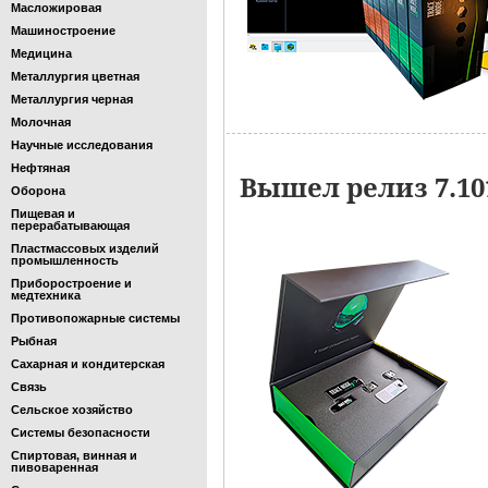
Масложировая
Машиностроение
Медицина
Металлургия цветная
Металлургия черная
Молочная
Научные исследования
Нефтяная
Вышел релиз 7.1
Оборона
Пищевая и
перерабатывающая
Пластмассовых изделий
промышленность
Приборостроение и
медтехника
Противопожарные системы
Рыбная
Сахарная и кондитерская
Связь
Сельское хозяйство
Системы безопасности
Спиртовая, винная и
пивоваренная