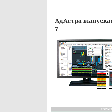
АдАстра выпуска
7
TOP NE