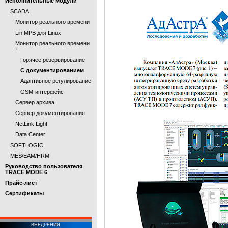
Исполнительные модули
SCADA
Монитор реального времени
Lin МРВ для Linux
Монитор реального времени
+
Горячее резервирование
С документированием
Адаптивное регулирование
GSM-интерфейс
Сервер архива
Сервер документирования
NetLink Light
Data Center
SOFTLOGIC
MES/EAM/HRM
Руководство пользователя
TRACE MODE 6
Прайс-лист
Cертификаты
ВНЕДРЕНИЯ