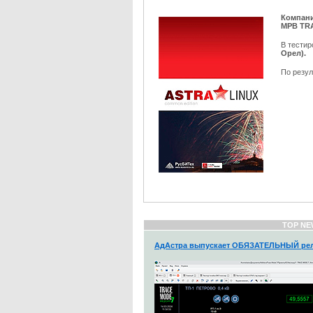
Компан
МРВ TR
В тести
Орел).
По резул
TOP NE
АдАстра выпускает ОБЯЗАТЕЛЬНЫЙ рел