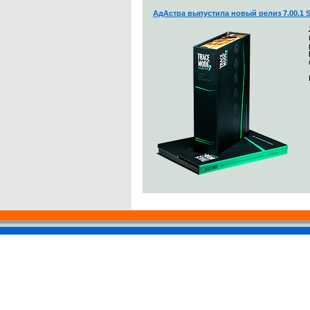
АдАстра выпустила новый релиз 7.00.1