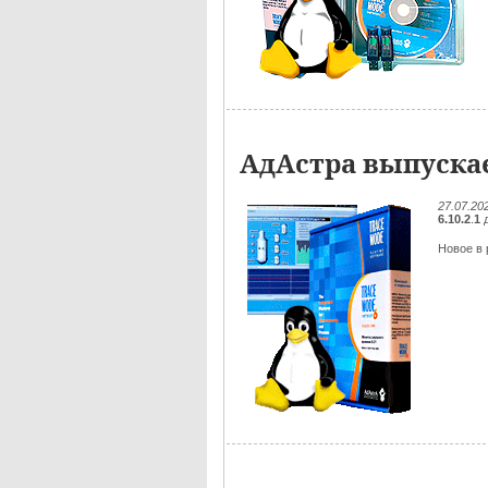
АдАстра выпускае
27.07.20
6.10.2
.
1
д
Новое в р