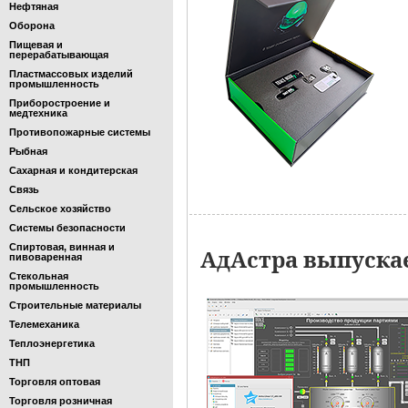
Нефтяная
Оборона
Пищевая и
перерабатывающая
Пластмассовых изделий
промышленность
Приборостроение и
медтехника
Противопожарные системы
Рыбная
Сахарная и кондитерская
Связь
Сельское хозяйство
Системы безопасности
Спиртовая, винная и
АдАстра выпускае
пивоваренная
Стекольная
промышленность
Строительные материалы
Телемеханика
Теплоэнергетика
ТНП
Торговля оптовая
Торговля розничная