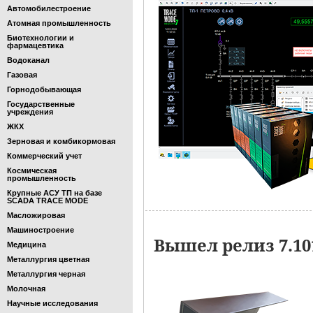
Автомобилестроение
Атомная промышленность
Биотехнологии и
фармацевтика
Водоканал
Газовая
Горнодобывающая
Государственные
учреждения
ЖКХ
Зерновая и комбикормовая
Коммерческий учет
Космическая
промышленность
Крупные АСУ ТП на базе
SCADA TRACE MODE
Масложировая
Машиностроение
Вышел релиз 7.1
Медицина
Металлургия цветная
Металлургия черная
Молочная
Научные исследования