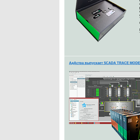
АдАстра выпускает SCADA TRACE MODE 7