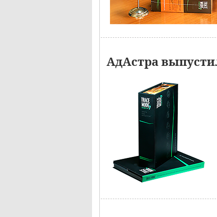
АдАстра выпустил