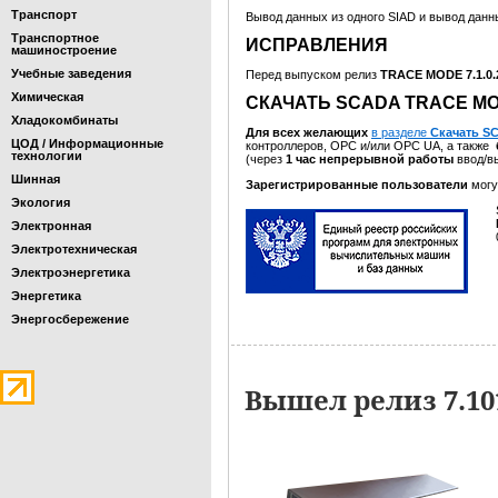
Транспорт
Вывод данных из одного SIAD и вывод данн
Транспортное
ИСПРАВЛЕНИЯ
машиностроение
Учебные заведения
Перед выпуском релиз
TRACE MODE 7.1.0
Химическая
СКАЧАТЬ SCADA TRACE MOD
Хладокомбинаты
Для всех желающих
в разделе
Скачать S
ЦОД / Информационные
контроллеров, OPC и/или OPC UA, а также
технологии
(через
1 час непрерывной работы
ввод/в
Шинная
Зарегистрированные пользователи
могу
Экология
Электронная
Электротехническая
Электроэнергетика
Энергетика
Энергосбережение
Вышел релиз 7.1