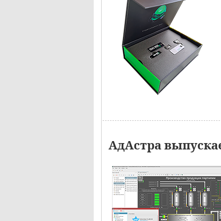
АдАстра выпускае