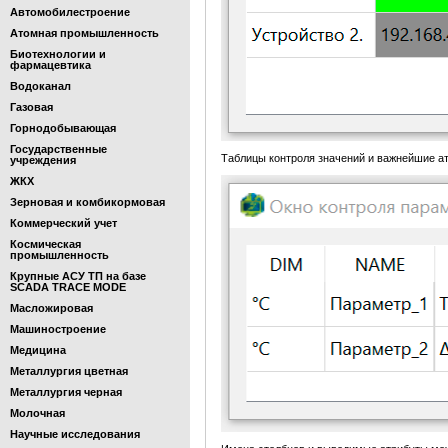
Автомобилестроение
Атомная промышленность
Биотехнологии и
фармацевтика
Водоканал
Газовая
Горнодобывающая
Государственные
Таблицы контроля значений и важнейшие ат
учреждения
ЖКХ
Зерновая и комбикормовая
Коммерческий учет
Космическая
промышленность
Крупные АСУ ТП на базе
SCADA TRACE MODE
Масложировая
Машиностроение
Медицина
Металлургия цветная
Металлургия черная
Молочная
Научные исследования