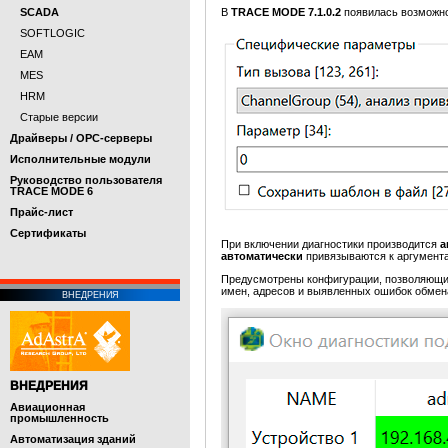
SCADA
В
TRACE MODE 7.1.0.2
появилась возможн
SOFTLOGIC
EAM
MES
HRM
Старые версии
Драйверы / OPC-серверы
Исполнительные модули
Руководство пользователя
TRACE MODE 6
Прайс-лист
Cертификаты
При включении диагностики производится
а
автоматически
привязываются к аргумент
Предусмотрены конфигурации, позволяющи
имен, адресов и выявленных ошибок обме
ВНЕДРЕНИЯ
ВНЕДРЕНИЯ
Авиационная
промышленность
Автоматизация зданий