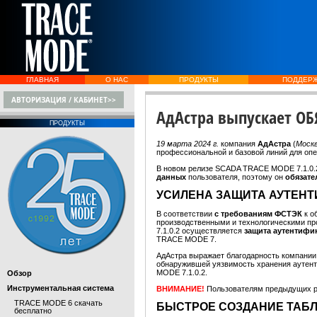
ГЛАВНАЯ
О НАС
ПРОДУКТЫ
ПОДДЕР
АВТОРИЗАЦИЯ / КАБИНЕТ>>
АдАстра выпускает ОБ
ПРОДУКТЫ
19 марта 2024 г.
компания
АдАстра
(
Моск
профессиональной и базовой линий для о
В новом релизе SCADA TRACE MODE 7.1.0.2
данных
пользователя, поэтому он
обязате
УСИЛЕНА ЗАЩИТА АУТЕН
В соответствии
с требованиям ФСТЭК
к 
производственными и технологическими п
7.1.0.2 осуществляется
защита аутентифи
TRACE MODE 7.
АдАстра выражает благодарность компани
обнаружившей уязвимость хранения аутенти
MODE 7.1.0.2.
Обзор
Инструментальная система
ВНИМАНИЕ!
Пользователям предыдущих 
TRACE MODE 6 скачать
БЫСТРОЕ СОЗДАНИЕ ТАБ
бесплатно