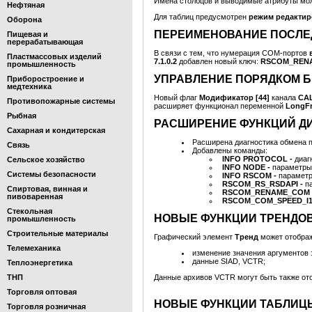
Имена столбцов и выводимые атрибуты мо
Нефтяная
Для таблиц предусмотрен
режим редактир
Оборона
ПЕРЕИМЕНОВАНИЕ ПОСЛЕ
Пищевая и
перерабатывающая
В связи с тем, что нумерация COM-портов
Пластмассовых изделий
7.1.0.2
добавлен новый ключ:
RSCOM_REN
промышленность
УПРАВЛЕНИЕ ПОРЯДКОМ БИ
Приборостроение и
медтехника
Новый флаг
Модификатор [44]
канала
CAL
Противопожарные системы
расширяет функционал переменной
LongFr
Рыбная
РАСШИРЕНИЕ ФУНКЦИЙ Д
Сахарная и кондитерская
Расширена диагностика обмена 
Связь
Добавлены команды:
INFO PROTOCOL -
диаг
Сельское хозяйство
INFO NODE -
параметры
Системы безопасности
INFO RSCOM -
параметр
RSCOM_RS_RSDAPI -
п
Спиртовая, винная и
RSCOM_RENAME_COM 
пивоваренная
RSCOM_COM_SPEED_I1
Стекольная
НОВЫЕ ФУНКЦИИ ТРЕНДО
промышленность
Строительные материалы
Графический элемент
Тренд
может отображ
Телемеханика
изменение значения аргументов 
данные SIAD, VCTR;
Теплоэнергетика
ТНП
Данные архивов VCTR могут быть также ото
Торговля оптовая
НОВЫЕ ФУНКЦИИ ТАБЛИЦ
Торговля розничная