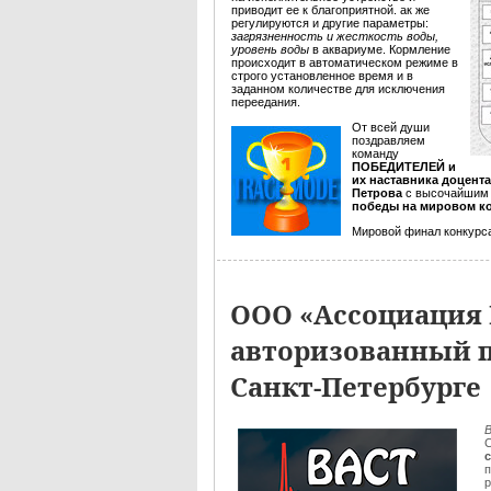
приводит ее к благоприятной. ак же
регулируются и другие параметры:
загрязненность и жесткость воды,
уровень воды
в аквариуме. Кормление
происходит в автоматическом режиме в
строго установленное время и в
заданном количестве для исключения
переедания.
От всей души
поздравляем
команду
ПОБЕДИТЕЛЕЙ и
их наставника доцент
Петрова
с высочайшим 
победы на мировом ко
Мировой финал конкурса 
ООО «Ассоциация 
авторизованный п
Санкт-Петербурге
В
С
п
р