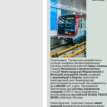
(
Нижнекамск, Татарстан
) разработала и
успешно внедрила автоматизированные
системы управления работой
самых сложны
станции
Московского метрополитена -
станций
Нижегородская Некрасовской и
Большой кольцевой линий,
входящих
в
крупнейший в Европе
транспортно-
пересадочный узел Нижегородская,
рассчитанный на гигантский пассажиропоток 
до
1.000.000
чел. в день. Программное
обеспечение для
системы управления
станцией
(СУРСТ) было разработано с
использованием
российской SCADA TRACE
MODE
(
АдАстра, Москва)
.
Нижегородская - конечная станция
самой
длинной
розовой ветки московского метро,