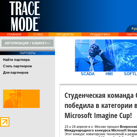
ГЛАВНАЯ
О НАС
ПРОДУКТЫ
ПОДДЕРЖКА
ПАРТ
АВТОРИЗАЦИЯ / КАБИНЕТ>>
ПАРТНЕРЫ
Найти партнера
Стать партнером
Для партнеров
SCADA
HMI
SOFTL
Студенческая команда С
победила в категории 
Microsoft Imagine Cup!
15 и 16 апреля
в
г. Москве
прошел
Всеросси
Международного конкурса Microsoft Imagi
Этот конкурс новаторских технологий и разра