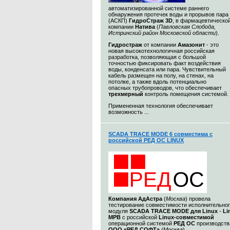
автоматизированной системе раннего
обнаружения протечек воды и прорывов пара
(АСКП)
ГидроСтраж 3D
, в фармацевтическо
компании
Натива
(
Павловская Слобода,
Истринский район Московской области
).
Гидростраж
от компании
Амазонит
- это
новая высокотехнологичная российская
разработка, позволяющая с большой
точностью фиксировать факт воздействия
воды, конденсата или пара. Чувствительный
кабель размещен на полу, на стенах, на
потолке, а также вдоль потенциально
опасных трубопроводов, что обеспечивает
трехмерный
контроль помещения системой.
Примененная технология обеспечивает
возможность ...
SCADA TRACE MODE 6 совместима с
российской РЕД ОС LINUX
Компания
АдАстра
(
Москва
) провела
тестирование совместимости исполнительно
модуля
SCADA TRACE MODE для Linux
-
Li
МРВ
с российской
Linux-совместимой
операционной системой
РЕД ОС
производств
ООО «РЕД СОФТ»
(Москва
).