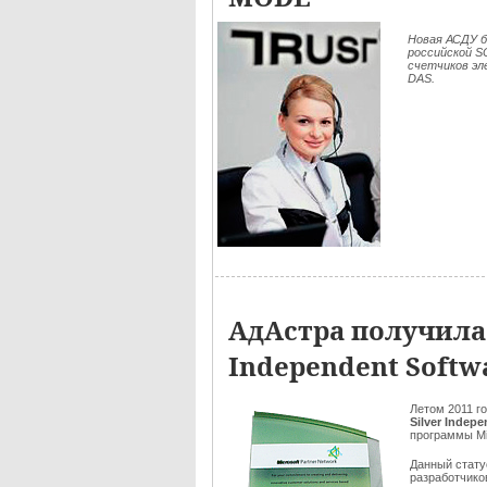
Новая АСДУ б
российской 
счетчиков эл
DAS.
АдАстра получила с
Independent Softw
Летом 2011 г
Silver Indep
программы Mic
Данный стату
разработчик