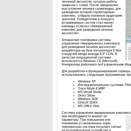
личинкой аксолотля, которую ребята
привезли с собой. После завершения
выступления личинка саламандры, для
разведения которой спроектирован
комплекс, собрала огромную аудиторию
зрителей. Победителем в конкурсе
встраиваемых систем стал проект
команды «Calvus» «Аквариумный
комплекс для разведения личинок
аксолотля».
Аппаратная платформа системы
управления «Аквариумного комплекса
для разведения личинок аксолотля»
разработана на базе контроллера E-Box
и модулей ввода вывода ICP CON. В
качестве операционной системы
используется Windows CE (Microsoft).
Контроллер работает под управлением Ми
Для разработки и функционирования сервера
использовались следующие программные про
Windows XP
Инструментальная система TR
Trace Mode 6 МВР
MS Visual Studio
Direct Show
Windows SDK
DirectX SDK9
MS Office Visio
Система управления аквариумным
комплексо
при необходимости меняет ее
параметры. При повышении или
понижении установленных норм
температуры система посылает сигнал
на исполнительное устройство и