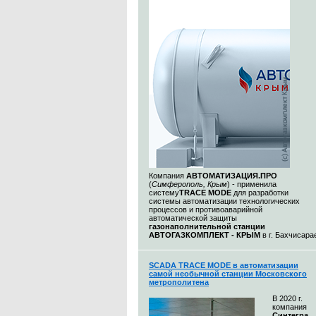
Компания
АВТОМАТИЗАЦИЯ.ПРО
(
Симферополь, Крым
) - применила
систему
TRACE MODE
для разработки
системы автоматизации технологических
процессов и противоаварийной
автоматической защиты
газонаполнительной станции
АВТОГАЗКОМПЛЕКТ - КРЫМ
в г. Бахчисара
SCADA TRACE MODE в автоматизации
самой необычной станции Московского
метрополитена
В 2020 г.
компания
Синтегра