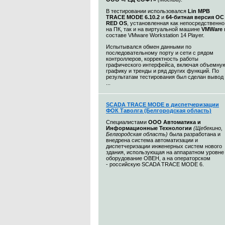
В тестировании использовался
Lin МРВ
TRACE MODE 6.10.2
и
64-битная версия ОС
RED OS
, установленная как непосредственно
на ПК, так и на виртуальной машине
VMWare
составе VMware Workstation 14 Player.
Испытывался обмен данными по
последовательному порту и сети c рядом
контроллеров, корректность работы
графического интерфейса, включая объемну
графику и тренды и ряд других функций. По
результатам тестирования был сделан вывод
...
SCADA TRACE MODE в диспетчеризации
ФОК Таволга (Белгородская область)
Специалистами
ООО Автоматика и
Информационные Технологии
(Щебекино,
Белгородская область)
была разработана и
внедрена система автоматизации и
диспетчеризации инженерных систем нового
здания, использующая на аппаратном уровне
оборудование ОВЕН, а на операторском
- российскую SCADA TRACE MODE 6.