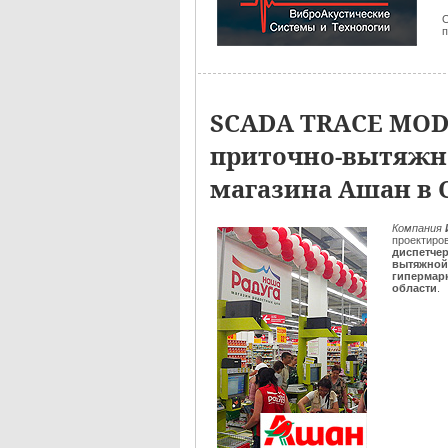
О
п
SCADA TRACE MOD
приточно-вытяжн
магазина Ашан в 
Компания
проектиро
диспетчер
вытяжной
гипермар
области
.