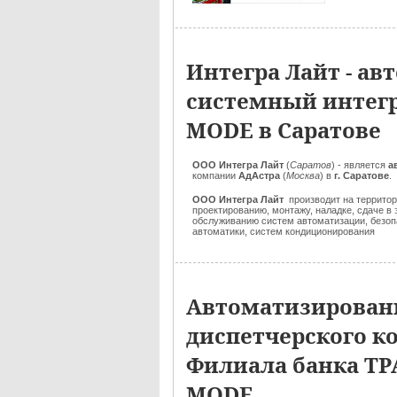
Интегра Лайт - а
системный интег
MODE в Саратове
ООО Интегра Лайт
(
Саратов
) - является
а
компании
АдАстра
(
Москва
) в
г. Саратове
.
ООО Интегра Лайт
производит на террито
проектированию, монтажу, наладке, сдаче 
обслуживанию систем автоматизации, безоп
автоматики, систем кондиционирования
Автоматизирован
диспетчерского к
Филиала банка ТР
MODE