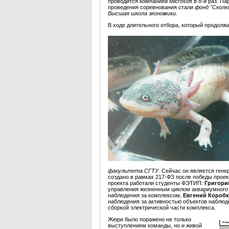
проводится компанией Microsoft в 8-й раз. П
проведения соревнования стали
фонд "Сколк
Высшая школа экономики
.
В ходе длительного отбора, который продолж
факультета СГТУ
. Сейчас он является ген
создано в рамках 217-ФЗ после победы проект
проекта работали студенты ФЭТИП:
Григори
управления жизненным циклом аквариумного к
наблюдения за комплексом,
Евгений Короб
наблюдения за активностью объектов наблюд
сборкой электрической части комплекса.
Жюри было поражено не только
выступлением команды, но и живой