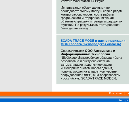
VMware Workstation 14 Player.
Испытывался обмен данными по
последовательному порту и сети c рядом
контроллеров, корректность работы
графического интерфейса, включая
объемную графику и тренды и ряд других
функций. По результатам тестирования
был сделан вывод о ...
SCADA TRACE MODE в диспетчеризации
ФОК Таволга (Белгородская область)
Специалистами
ООО Автоматика и
Информационные Технологии
(Щебекино, Белгородская область)
была
разработана и внедрена система
автоматизации и диспетчеризации
инженерных систем нового здания,
использующая на аппаратном уровне
оборудование ОВЕН, а на операторском
- российскую SCADA TRACE MODE 6.
Контакты
|
Авторс