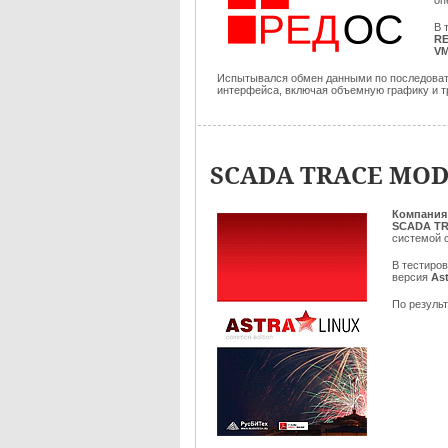
оп
В 
RE
V
Испытывался обмен данными по последовате
интерфейса, включая объемную графику и тр
SCADA TRACE MODE
Компания
SCADA TR
системой 
В тестиро
версия
Ast
По результ