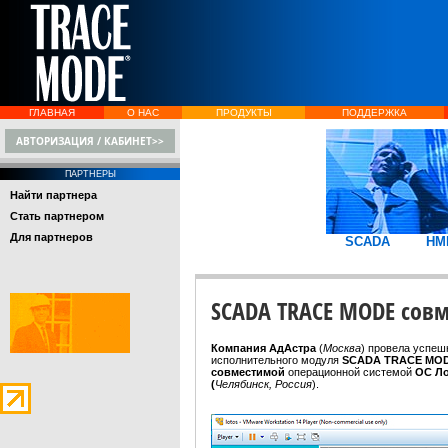
ГЛАВНАЯ
О НАС
ПРОДУКТЫ
ПОДДЕРЖКА
АВТОРИЗАЦИЯ / КАБИНЕТ>>
ПАРТНЕРЫ
Найти партнера
Стать партнером
Для партнеров
SCADA
HM
SCADA TRACE MODE совм
Компания
АдАстра
(
Москва
) провела успеш
исполнительного модуля
SCADA TRACE MOD
совместимой
операционной системой
ОС Л
(
Челябинск, Россия
).