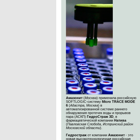
Амазонит
(
Москва
) применила российскую
SOFTLOGIC-систему
Micro TRACE MODE
6
(
Адастра, Москва
) в
автоматизированной системе раннего
обнаружения протечек воды и прорывов
пара (АСКП)
ГидроСтраж 3D
, в
фармацевтической компании
Натива
(
Павловская Слобода, Истринский район
Московской области
).
Гидростраж
от компании
Амазонит
- это
новая высокотехнологичная российская