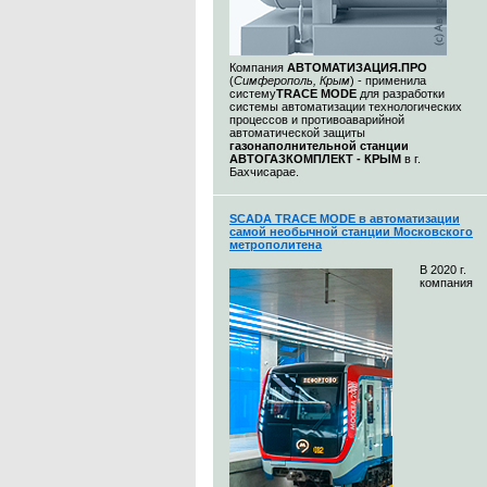
Компания
АВТОМАТИЗАЦИЯ.ПРО
(
Симферополь, Крым
) - применила
систему
TRACE MODE
для разработки
системы автоматизации технологических
процессов и противоаварийной
автоматической защиты
газонаполнительной станции
АВТОГАЗКОМПЛЕКТ - КРЫМ
в г.
Бахчисарае.
SCADA TRACE MODE в автоматизации
самой необычной станции Московского
метрополитена
В 2020 г.
компания