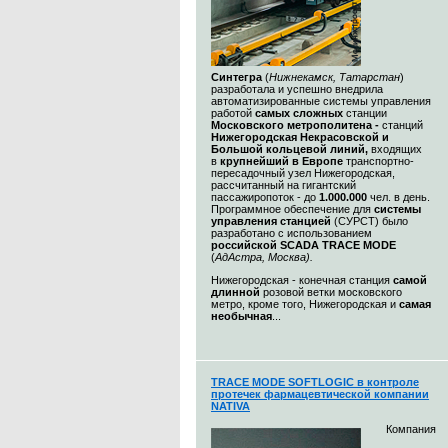
Синтегра
(
Нижнекамск, Татарстан
)
разработала и успешно внедрила
автоматизированные системы управления
работой
самых сложных
станции
Московского метрополитена -
станций
Нижегородская Некрасовской и
Большой кольцевой линий,
входящих
в
крупнейший в Европе
транспортно-
пересадочный узел Нижегородская,
рассчитанный на гигантский
пассажиропоток - до
1.000.000
чел. в день.
Программное обеспечение для
системы
управления станцией
(СУРСТ) было
разработано с использованием
российской SCADA TRACE MODE
(
АдАстра, Москва)
.
Нижегородская - конечная станция
самой
длинной
розовой ветки московского
метро, кроме того, Нижегородская и
самая
необычная
...
TRACE MODE SOFTLOGIC в контроле
протечек фармацевтической компании
NATIVA
Компания