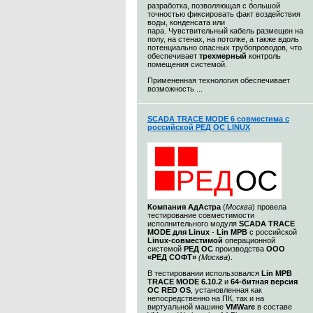
разработка, позволяющая с большой
точностью фиксировать факт воздействия
воды, конденсата или
пара. Чувствительный кабель размещен на
полу, на стенах, на потолке, а также вдоль
потенциально опасных трубопроводов, что
обеспечивает
трехмерный
контроль
помещения системой.
Примененная технология обеспечивает
возможность ...
SCADA TRACE MODE 6 совместима с
российской РЕД ОС LINUX
Компания
АдАстра
(
Москва
) провела
тестирование совместимости
исполнительного модуля
SCADA TRACE
MODE для Linux
-
Lin МРВ
с российской
Linux-совместимой
операционной
системой
РЕД ОС
производства
ООО
«РЕД СОФТ»
(Москва
).
В тестировании использовался
Lin МРВ
TRACE MODE 6.10.2
и
64-битная версия
ОС RED OS
, установленная как
непосредственно на ПК, так и на
виртуальной машине
VMWare
в составе