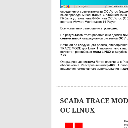
определения совместимости ОС Лотос (редак
были проведены испытания. С этой целью на П
Гб была установлена 64-битная ОС Лотос (
составе VMware Workstation 14 Player.
Все испытания завершились
успешно
.
По результатам тестирования был сделан
вы
совместимой
операционной системой
ОС Л
Начиная со следующего релиза, операционн
TRACE MODE для Linux. Напомним, что к н
являются российская
Astra LINUX
и зарубеж
7.7+.
Операционная система Лотос включена в Рее
обеспечения. Реестровый номер
4695
. Основ
внедрения, ежедневного использования и ад
SCADA TRACE MODE
ОС LINUX
Ко
мо