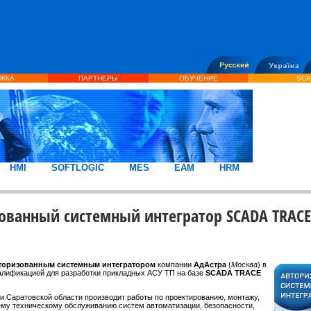
ЖКА
ПАРТНЕРЫ
ОБУЧЕНИЕ
SCA
HMI
SOFTLOGIC
MES
EAM
HRM
зованный системный интегратор SCADA TRAC
торизованным системным интегратором
компании
АдАстра
(
Москва
) в
валификацией для разработки прикладных АСУ ТП на базе
SCADA TRACE
 и Саратовской области производит работы по проектированию, монтажу,
ему техническому обслуживанию систем автоматизации, безопасности,