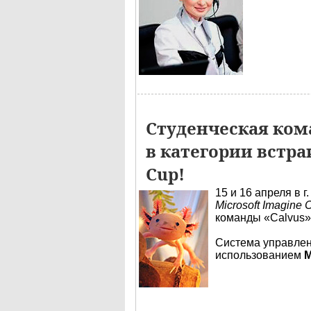
Студенческая ком
в категории встра
Cup!
15 и 16 апреля в 
Microsoft Imagine
команды «Calvus»
Система управле
использованием
M