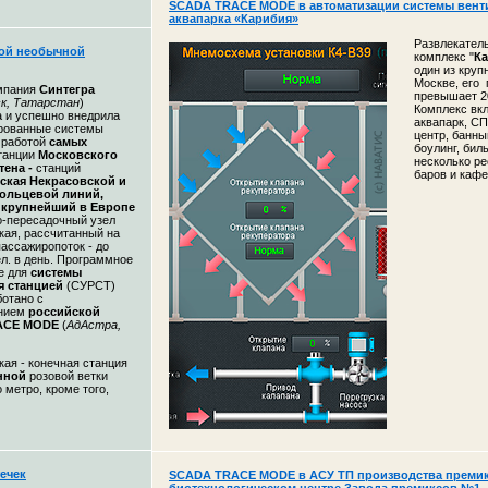
SCADA TRACE MODE в автоматизации системы вент
аквапарка «Карибия»
Развлекател
ой необычной
комплекс "
К
один из круп
Москве, его
омпания
Синтегра
превышает 2
к, Татарстан
)
Комплекс вкл
а и успешно внедрила
аквапарк, СП
рованные системы
центр, банны
 работой
самых
боулинг, бил
танции
Московского
несколько ре
тена -
станций
баров и кафе
ская Некрасовской и
ольцевой линий,
крупнейший в Европе
о-пересадочный узел
кая, рассчитанный на
пассажиропоток - до
ел. в день. Программное
е для
системы
я станцией
(СУРСТ)
ботано с
анием
российской
ACE MODE
(
АдАстра,
ая - конечная станция
нной
розовой ветки
 метро, кроме того,
ечек
SCADA TRACE MODE в АСУ ТП производства премик