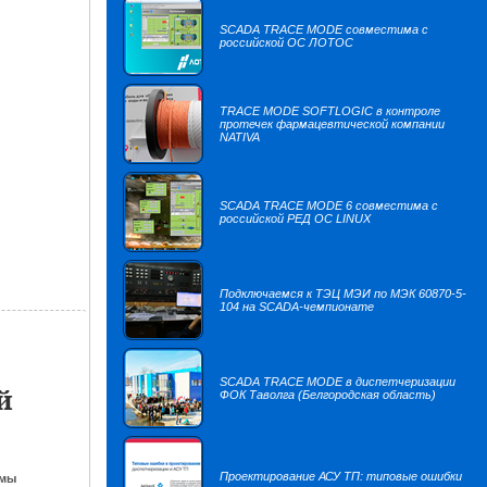
SCADA TRACE MODE совместима с
российской ОС ЛОТОС
TRACE MODE SOFTLOGIC в контроле
протечек фармацевтической компании
NATIVA
SCADA TRACE MODE 6 совместима с
российской РЕД ОС LINUX
Подключаемся к ТЭЦ МЭИ по МЭК 60870-5-
104 на SCADA-чемпионате
SCADA TRACE MODE в диспетчеризации
й
ФОК Таволга (Белгородская область)
Проектирование АСУ ТП: типовые ошибки
емы