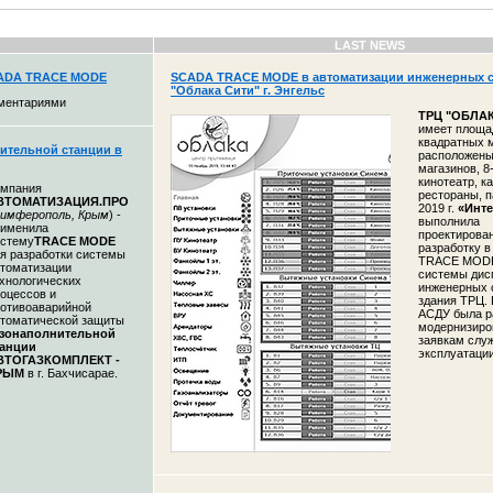
LAST NEWS
CADA TRACE MODE
SCADA TRACE MODE в автоматизации инженерных с
"Облака Сити" г. Энгельс
ментариями
ТРЦ "
ОБЛАК
имеет площа
квадратных м
ительной станции в
расположены
магазинов, 8
кинотеатр, к
омпания
рестораны, п
ВТОМАТИЗАЦИЯ.ПРО
2019 г.
«Инте
имферополь, Крым
) -
выполнила
рименила
проектирован
истему
TRACE MODE
разработку 
я разработки системы
TRACE MODE
томатизации
системы дис
хнологических
инженерных 
оцессов и
здания ТРЦ. 
отивоаварийной
АСДУ была р
томатической защиты
модернизиро
азонаполнительной
заявкам слу
танции
эксплуатаци
ВТОГАЗКОМПЛЕКТ -
РЫМ
в г. Бахчисарае.