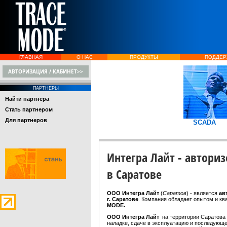
ГЛАВНАЯ
О НАС
ПРОДУКТЫ
ПОДДЕР
АВТОРИЗАЦИЯ / КАБИНЕТ>>
ПАРТНЕРЫ
Найти партнера
Стать партнером
Для партнеров
SCADA
Интегра Лайт - автори
в Саратове
ООО Интегра Лайт
(
Саратов
) - является
ав
г. Саратове
. Компания обладает опытом и к
MODE.
ООО Интегра Лайт
на территории Саратова
наладке, сдаче в эксплуатацию и последующ