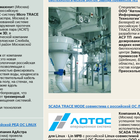
биотехнологическом центре Завода премиксов №1
мазонит
(
Москва
)
Специалисты
российскую
ООО "Автом
-систему
Micro TRACE
Информаци
астра, Москва
) в
Технологии
рованной системе
Белгород)
ис
наружения протечек
российскую
рывов пара (АСКП)
TRACE MODE
ж 3D
, в
разработки и
ческой компании
АСУ ТП ли
вловская Слобода,
дозировани
 район Московской
жидких ком
биотехнолог
центре
Заво
аж
от компании
премиксов
 это новая
(
Шебекино, Б
ологичная российская
область
), в
, позволяющая с
состав холд
чностью фиксировать
Приосколье
ствия воды, конденсата
увствительный кабель
 полу, на стенах, на
также вдоль
но
убопроводов, что
ет
трехмерный
омещения системой.
SCADA TRACE MODE совместима с российской ОС
я технология
Компания
А
(
Москва
) пр
успешное те
ийской РЕД ОС LINUX
совместимос
исполнитель
мпания
АдАстра
SCADA TRA
сква
) провела
для Linux
-
Lin МРВ
с российской
Linux-совместимой
тирование
операционной системой
ОС Лотос
производства
ООО «