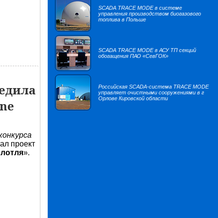
SCADA TRACE MODE в системе
управления производством биогазового
топлива в Польше
SCADA TRACE MODE в АСУ ТП секций
обогащения ПАО «СевГОК»
бедила
Российская SCADA-система TRACE MODE
управляет очистными сооружениями в г
Орлове Кировской области
ine
конкурса
ал проект
олотля
».