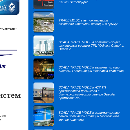
Санкт-Петербурге
TRACE MODE в автоматизации
газонаполнительной станции в Крыму
управления
SCADA TRACE MODE в автоматизации
инженерных систем ТРЦ "Облака Сити" г.
Энгельс
SCADA TRACE MODE в автоматизации
системы вентиляции аквапарка «Карибия»
SCADA TRACE MODE в АСУ ТП
производства премиксов в
истем
биотехнологическом центре Завода
премиксов №1
SCADA TRACE MODE в автоматизации
ы 80
самой необычной станции Московского
»
метрополитена