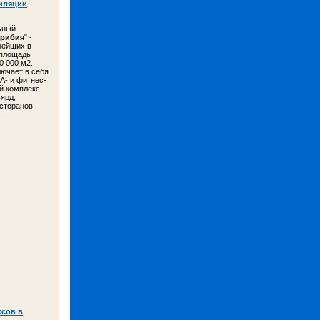
иляции
ьный
арибия
" -
нейших в
 площадь
0 000 м2.
ючает в себя
А- и фитнес-
й комплекс,
ьярд,
сторанов,
.
сов в