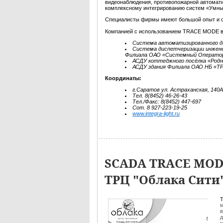
видеонаблюдения, противопожарной автоматик
комплексному интегрированию систем «Умны
Специалисты фирмы имеют большой опыт и о
Компанией с использованием TRACE MODE в
Cистема автоматизированного д
Cистема диспетчеризации инжене
Филиала ОАО «Системный Оператор 
АСДУ коттеджного посёлка «Род
АСДУ здания Филиала ОАО НБ «ТР
Координаты:
г.Саратов ул. Астраханская, 140
Тел. 8(8452) 46-26-43
Тел./Факс: 8(8452) 447-697
Сот. 8 927-223-19-25
www.integra-light.ru
SCADA TRACE MOD
ТРЦ "Облака Сити"
Т
м
в
д