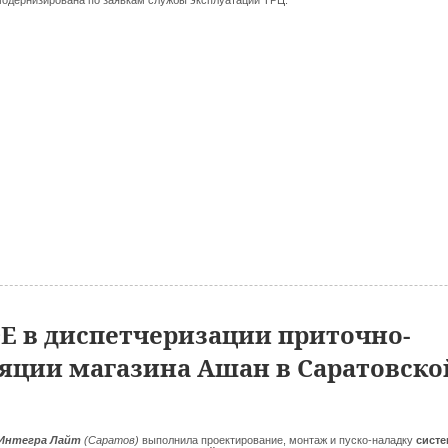
одернизирована по заявкам службы эксплуатации ТРЦ.
 в диспетчеризации приточно-
ции магазина Ашан в Саратовско
Интегра Лайт
(Саратов)
выполнила проектирование, монтаж и пуско-наладку
сист