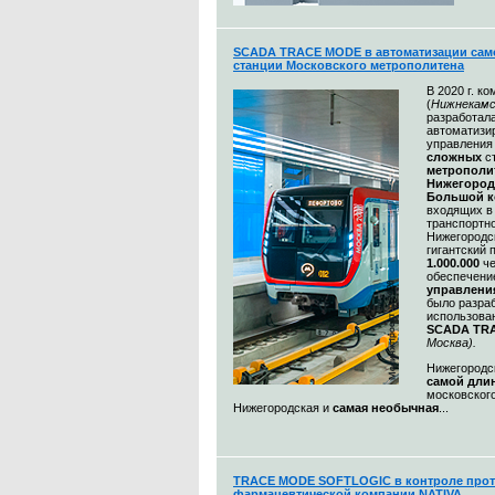
SCADA TRACE MODE в автоматизации сам
станции Московского метрополитена
В 2020 г. к
(
Нижнекамс
разработал
автоматизи
управления
сложных
с
метрополи
Нижегород
Большой к
входящих в
транспортн
Нижегородс
гигантский 
1.000.000
ч
обеспечени
управлени
было разра
использов
SCADA TR
Москва)
.
Нижегородск
самой дли
московского
Нижегородская и
самая необычная
...
TRACE MODE SOFTLOGIC в контроле прот
фармацевтической компании NATIVA