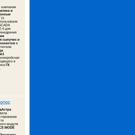
 компании
атика и
онные
" (г.
пользовали
 SCADA
 6 для
 внедрения
нии
я сыпучих и
понентов
в
ическом
да
 №1
елгородская
ходящего в
инга
ГК
.
 ЛОТОС
дАстра
овела
стирование
ти
ного модуля
CE MODE
Энстрим»