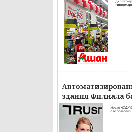
диспетче
гипермар
Автоматизированн
здания Филиала б
Новая АСДУ 
c использова