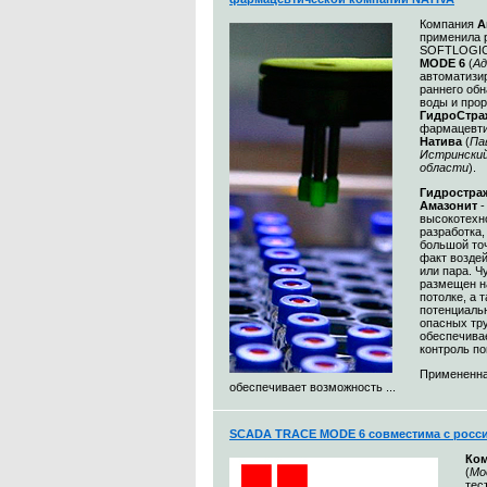
Компания
А
применила 
SOFTLOGIC
MODE 6
(
Ад
автоматизи
раннего об
воды и про
ГидроСтра
фармацевти
Натива
(
Па
Истринский
области
).
Гидростр
Амазонит
-
высокотехн
разработка
большой то
факт воздей
или пара. Ч
размещен на
потолке, а 
потенциаль
опасных тр
обеспечива
контроль п
Примененна
обеспечивает возможность ...
SCADA TRACE MODE 6 совместима с росс
Ко
(
Мо
тес