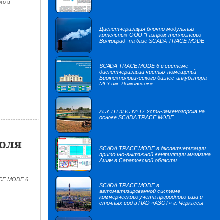
го в
Диспетчеризация блочно-модульных
котельных ООО "Газпром теплоэнерго
Волгоград" на базе SCADA TRACE MODE
SCADA TRACE MODE 6 в системе
диспетчеризации чистых помещений
Биотехнологического бизнес-инкубатора
МГУ им. Ломоносова
АСУ ТП КНС № 17 Усть-Каменогорска на
основе SCADA TRACE MODE
роля
SCADA TRACE MODE в диспетчеризации
приточно-вытяжной вентиляции магазина
Ашан в Саратовской области
ACE MODE 6
SCADA TRACE MODE в
автоматизированной системе
коммерческого учета природного газа и
сточных вод в ПАО «АЗОТ» г. Черкассы