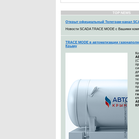
TOP NEWS
Открыт официальный Телеграм-канал S
Новости SCADA TRACE MODE с Вашими ком
TRACE MODE в автоматизации газонаполн
Крыму
К
А
(
С
п
с
дл
ав
те
пр
пр
ав
г
с
А
К