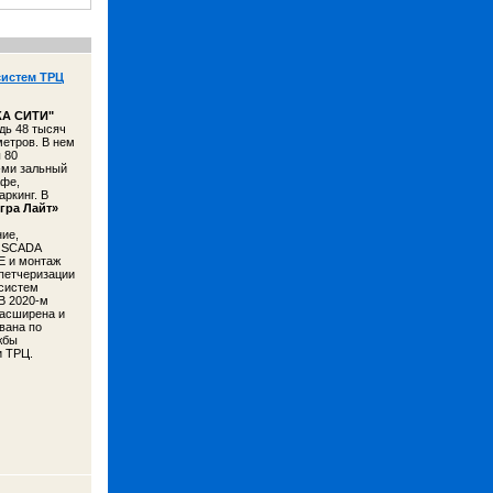
истем ТРЦ
А СИТИ
"
дь 48 тысяч
етров. В нем
 80
-ми зальный
афе,
аркинг. В
гра Лайт»
ие,
в SCADA
 и монтаж
петчеризации
систем
В 2020-м
асширена и
вана по
жбы
и ТРЦ.