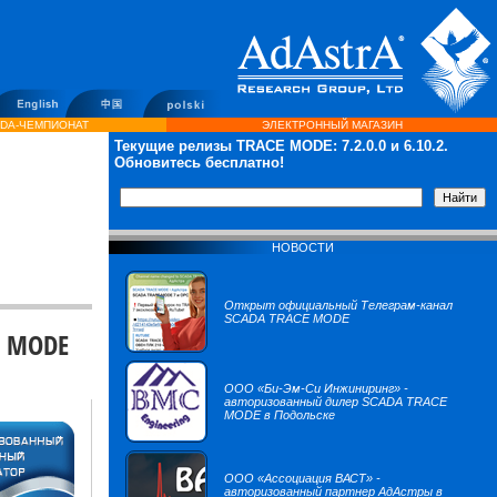
DA-ЧЕМПИОНАТ
ЭЛЕКТРОННЫЙ МАГАЗИН
Текущие релизы TRACE MODE:
7.2.0.0
и 6.10.2.
Обновитесь бесплатно!
НОВОСТИ
Открыт официальный Телеграм-канал
SCADA TRACE MODE
E MODE
ООО «Би-Эм-Си Инжиниринг» -
авторизованный дилер SCADA TRACE
MODE в Подольске
ООО «Ассоциация ВАСТ» -
авторизованный партнер АдАстры в