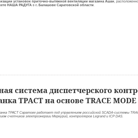
ризации установок приточно-вытяжной вентиляции магазина Ашан
, расположенно
кете НАША РАДУГА
в
г. Балашове Саратовской области
.
ая система диспетчерского конт
анка ТРАСТ на основе TRACE MODE
банка ТРАСТ Саратове работает под управлением российской SCADA-системы TR
нием счетчиков электроэнергии Меркурий, контроллеров Legrand и ICP DAS.