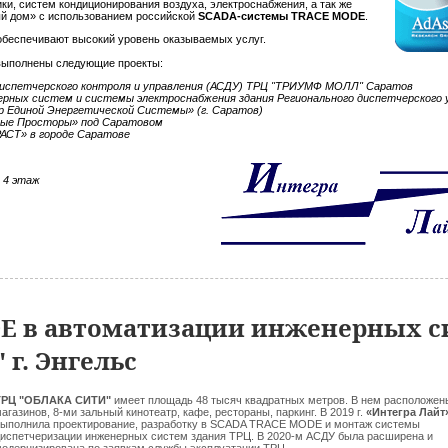
и, систем кондиционирования воздуха, электроснабжения, а так же
й дом» с использованием российской
SCADA-системы TRACE MODE
.
беспечивают высокий уровень оказываемых услуг.
ыполнены следующие проекты:
испетчерского контроля и управления (АСДУ) ТРЦ "ТРИУМФ МОЛЛ" Саратов
рных систем и системы электроснабжения здания Регионального диспетчерского 
Единой Энергетической Системы» (г. Саратов)
ные Просторы» под Саратовом
АСТ» в городе Саратове
А 4 этаж
E в автоматизации инженерных с
 г. Энгельс
РЦ "
ОБЛАКА СИТИ
"
имеет площадь 48 тысяч квадратных метров. В нем расположен
агазинов, 8-ми зальный кинотеатр, кафе, рестораны, паркинг. В 2019 г.
«Интегра Лайт
ыполнила проектирование, разработку в SCADA TRACE MODE и монтаж системы
испетчеризации инженерных систем здания ТРЦ. В 2020-м АСДУ была расширена и