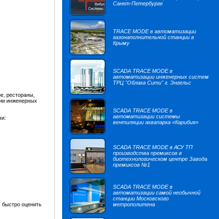
Санкт-Петербурге
TRACE MODE в автоматизации
газонаполнительной станции в
Крыму
SCADA TRACE MODE в
автоматизации инженерных систем
ТРЦ "Облака Сити" г. Энгельс
е, рестораны,
ии инженерных
SCADA TRACE MODE в
автоматизации системы
и:
вентиляции аквапарка «Карибия»
SCADA TRACE MODE в АСУ ТП
производства премиксов в
биотехнологическом центре Завода
премиксов №1
SCADA TRACE MODE в
автоматизации самой необычной
станции Московского
 быстро оценить
метрополитена