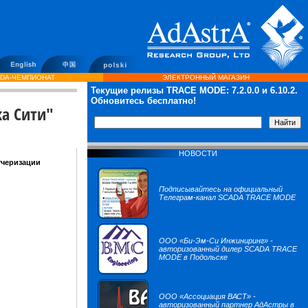
DA-ЧЕМПИОНАТ
ЭЛЕКТРОННЫЙ МАГАЗИН
Текущие релизы TRACE MODE:
7.2.0.0
и 6.10.2.
Обновитесь бесплатно!
а Сити"
НОВОСТИ
тчеризации
Подписывайтесь на официальный
Телеграм-канал SCADA TRACE MODE
ООО «Би-Эм-Си Инжиниринг» -
авторизованный дилер SCADA TRACE
MODE в Подольске
ООО «Ассоциация ВАСТ» -
авторизованный партнер АдАстры в