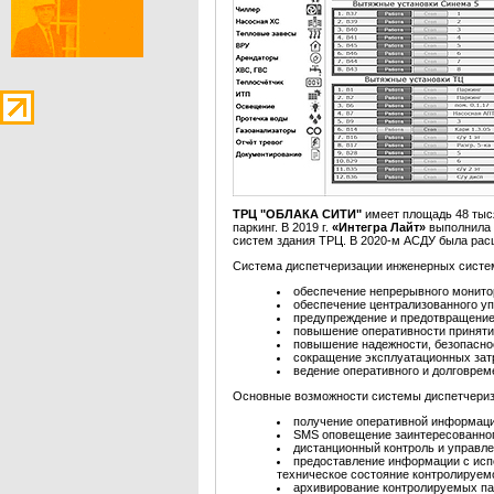
ТРЦ "ОБЛАКА СИТИ"
имеет площадь 48 тыс
паркинг. В 2019 г.
«Интегра Лайт»
выполнила 
систем здания ТРЦ. В 2020-м АСДУ была рас
Система диспетчеризации инженерных сист
обеспечение непрерывного монито
обеспечение централизованного у
предупреждение и предотвращение
повышение оперативности приняти
повышение надежности, безопаснос
сокращение эксплуатационных затр
ведение оперативного и долговреме
Основные возможности системы диспетчериз
получение оперативной информаци
SMS оповещение заинтересованног
дистанционный контроль и управле
предоставление информации с испо
техническое состояние контролируем
архивирование контролируемых п