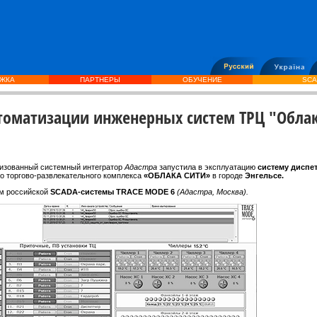
ЖКА
ПАРТНЕРЫ
ОБУЧЕНИЕ
SCA
томатизации инженерных систем ТРЦ "Облак
изованный системный интегратор
Адастра
запустила в эксплуатацию
систему диспе
о торгово-развлекательного комплекса
«ОБЛАКА СИТИ»
в городе
Энгельсе.
ем российской
SCADA-системы TRACE MODE 6
(Адастра, Москва).