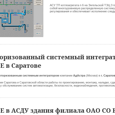
АСУ ТП котлоагрегата n 6 на Энгельской ТЭЦ 3 
собой многоуровневую распределенную систему
регулирования и обеспечивает исполнение след
вторизованный системный интегра
 в Саратове
вторизованным системным интегратором
компании
АдАстра
(
Москва
) в
г. Сарато
ии Саратова и Саратовской области работы по проектированию, монтажу, наладке, сда
у обслуживанию систем автоматизации, безопасности, видеонаблюдения, противопож
 в АСДУ здания филиала ОАО СО 