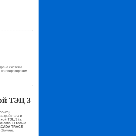
дрена система
 на операторском
ой ТЭЦ 3
блика
) -
разработала и
ской ТЭЦ 3
(
г.
ользованы только
SCADA TRACE
0
(
Волмаг,