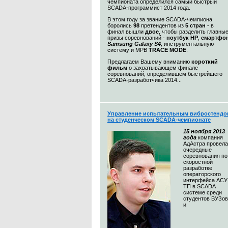
чемпионата определился самый быстрый
SCADA-программист 2014 года.
В этом году за звание SCADA-чемпиона
боролись
98
претендентов из
5 стран
- в
финал вышли
двое
, чтобы разделить главны
призы соревнований -
ноутбук HP
,
смартфо
Samsung Galaxy S4,
инструментальную
систему и МРВ
TRACE MODE
.
Предлагаем Вашему вниманию
короткий
фильм
о захватывающем финале
соревнований, определившем быстрейшего
SCADA-разработчика 2014...
Управление испытательным вибростендо
на студенческом SCADA-чемпионате
15 ноября 2013
года
компания
АдАстра провела
очередные
соревнования по
скоростной
разработке
операторского
интерфейса АСУ
ТП в SCADA
системе среди
студентов ВУЗов
и