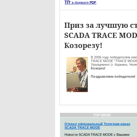
ТП
" в формате
PDF
.
Приз за лучшую ст
SCADA TRACE MODE
Козорезу!
В 2006 году победителем еже
TRACE MODE "TRACE MODE C
Уралцемент (г. Коркино, Чел
Козорез!
Поздравляем победителя!
TOP NEWS
Открыт официальный Телеграм-канал
SCADA TRACE MODE
Новости SCADA TRACE MODE с Вашими