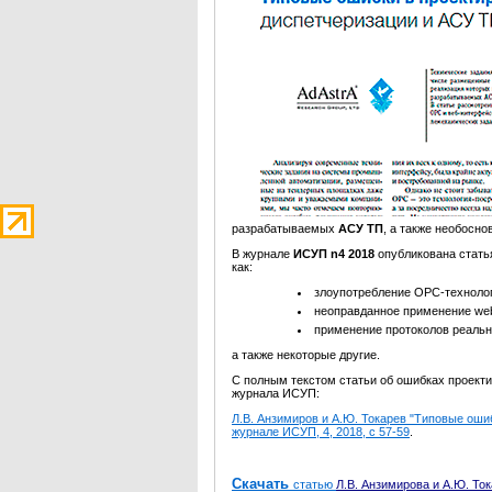
разрабатываемых
АСУ ТП
, а также необосн
В журнале
ИСУП n4 2018
опубликована стать
как:
злоупотребление OPC-технолог
неоправданное применение we
применение протоколов реальн
а также некоторые другие.
С полным текстом статьи об ошибках проект
журнала ИСУП:
Л.В. Анзимиров и А.Ю. Токарев "Типовые оши
журнале ИСУП, 4, 2018, c 57-59
.
Скачать
статью
Л.В. Анзимирова и А.Ю. То