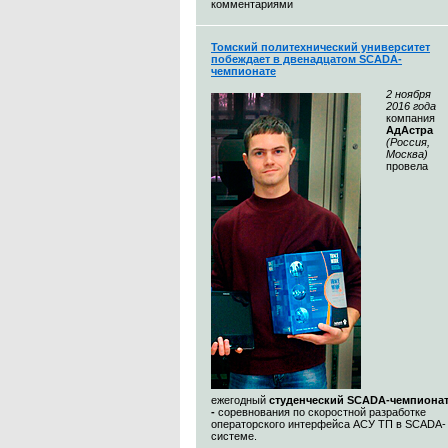
комментариями
Томский политехнический университет
побеждает в двенадцатом SCADA-
чемпионате
2 ноября
2016 года
компания
АдАстра
(Россия,
Москва)
провела
ежегодный
студенческий SCADA-чемпиона
-
соревнования по скоростной разработке
операторского интерфейса АСУ ТП в SCADA-
системе.