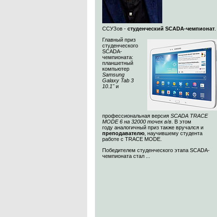
ССУЗов -
студенческий SCADA-чемпионат
Главный приз
студенческого
SCADA-
чемпионата:
планшетный
компьютер
Samsung
Galaxy Tab 3
10.1"
и
профессиональная версия
SCADA TRACE
MODE 6 на 32000 точек в/в
. В этом
году аналогичный приз также вручался и
преподавателю
, научившему студента
работе с TRACE MODE.
Победителем студенческого этапа SCADA-
чемпионата стал ...