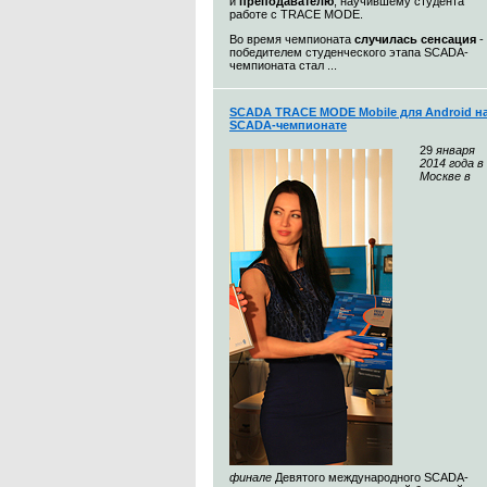
и
преподавателю
, научившему студента
работе с TRACE MODE.
Во время чемпионата
случилась сенсация
-
победителем студенческого этапа SCADA-
чемпионата стал ...
SCADA TRACE MODE Mobile для Android н
SCADA-чемпионате
29
января
2014 года в
Москве в
финале
Девятого международного SCADA-