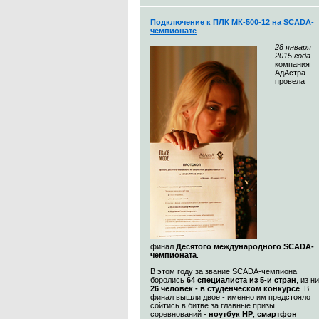
Подключение к ПЛК МК-500-12 на SCADA-
чемпионате
28
января
2015 года
компания
АдАстра
провела
финал
Десятого международного SCADA-
чемпионата
.
В этом году за звание SCADA-чемпиона
боролись
64 специалиста из 5-и стран
, из н
26 человек - в студенческом конкурсе
. В
финал вышли двое - именно им предстояло
сойтись в битве за главные призы
соревнований -
ноутбук HP
,
смартфон