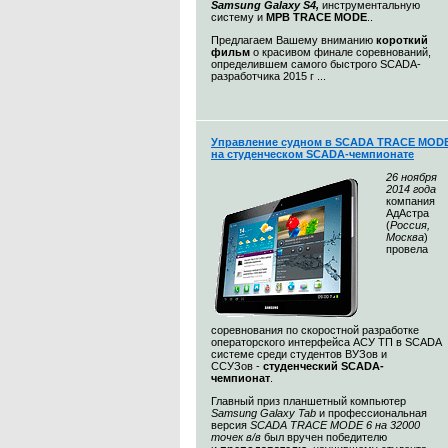
Samsung Galaxy S4,
инструментальную
систему и
МРВ TRACE MODE
..
Предлагаем Вашему вниманию
короткий
фильм
о красивом финале соревнований,
определившем самого быстрого SCADA-
разработчика 2015 г ...
Управление судном в SCADA TRACE MOD
на студенческом SCADA-чемпионате
26 ноября
2014 года
компания
АдАстра
(
Россия,
Москва
)
провела
соревнования по скоростной разработке
операторского интерфейса АСУ ТП в SCADA
системе среди студентов ВУЗов и
ССУЗов -
студенческий SCADA-
чемпионат
.
Главный приз планшетный компьютер
Samsung Galaxy Tab
и профессиональная
версия
SCADA TRACE MODE 6 на 32000
точек в/в
был вручен победителю